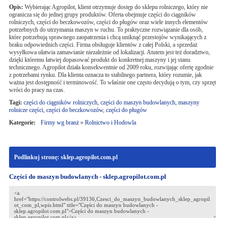
Opis:
Wybierając Agropilot, klient otrzymuje dostęp do sklepu rolniczego, który nie
ogranicza się do jednej grupy produktów. Oferta obejmuje części do ciągników
rolniczych, części do beczkowozów, części do pługów oraz wiele innych elementów
potrzebnych do utrzymania maszyn w ruchu. To praktyczne rozwiązanie dla osób,
które potrzebują sprawnego zaopatrzenia i chcą uniknąć przestojów wynikających z
braku odpowiednich części. Firma obsługuje klientów z całej Polski, a sprzedaż
wysyłkowa ułatwia zamawianie niezależnie od lokalizacji. Atutem jest też doradztwo,
dzięki któremu łatwiej dopasować produkt do konkretnej maszyny i jej stanu
technicznego. Agropilot działa konsekwentnie od 2009 roku, rozwijając ofertę zgodnie
z potrzebami rynku. Dla klienta oznacza to stabilnego partnera, który rozumie, jak
ważna jest dostępność i terminowość. To właśnie one często decydują o tym, czy sprzęt
wróci do pracy na czas.
Tagi:
części do ciągników rolniczych
,
części do maszyn budowlanych
,
maszyny
rolnicze części
,
części do beczkowozów
,
części do pługów
Kategorie:
Firmy wg branż
»
Rolnictwo i Hodowla
Podlinkuj stronę: sklep.agropilot.com.pl
Części do maszyn budowlanych - sklep.agropilot.com.pl