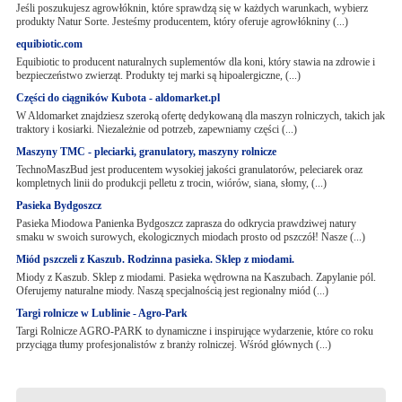
Jeśli poszukujesz agrowłóknin, które sprawdzą się w każdych warunkach, wybierz
produkty Natur Sorte. Jesteśmy producentem, który oferuje agrowłókniny (...)
equibiotic.com
Equibiotic to producent naturalnych suplementów dla koni, który stawia na zdrowie i
bezpieczeństwo zwierząt. Produkty tej marki są hipoalergiczne, (...)
Części do ciągników Kubota - aldomarket.pl
W Aldomarket znajdziesz szeroką ofertę dedykowaną dla maszyn rolniczych, takich jak
traktory i kosiarki. Niezależnie od potrzeb, zapewniamy części (...)
Maszyny TMC - pleciarki, granulatory, maszyny rolnicze
TechnoMaszBud jest producentem wysokiej jakości granulatorów, peleciarek oraz
kompletnych linii do produkcji pelletu z trocin, wiórów, siana, słomy, (...)
Pasieka Bydgoszcz
Pasieka Miodowa Panienka Bydgoszcz zaprasza do odkrycia prawdziwej natury
smaku w swoich surowych, ekologicznych miodach prosto od pszczół! Nasze (...)
Miód pszczeli z Kaszub. Rodzinna pasieka. Sklep z miodami.
Miody z Kaszub. Sklep z miodami. Pasieka wędrowna na Kaszubach. Zapylanie pól.
Oferujemy naturalne miody. Naszą specjalnością jest regionalny miód (...)
Targi rolnicze w Lublinie - Agro-Park
Targi Rolnicze AGRO-PARK to dynamiczne i inspirujące wydarzenie, które co roku
przyciąga tłumy profesjonalistów z branży rolniczej. Wśród głównych (...)