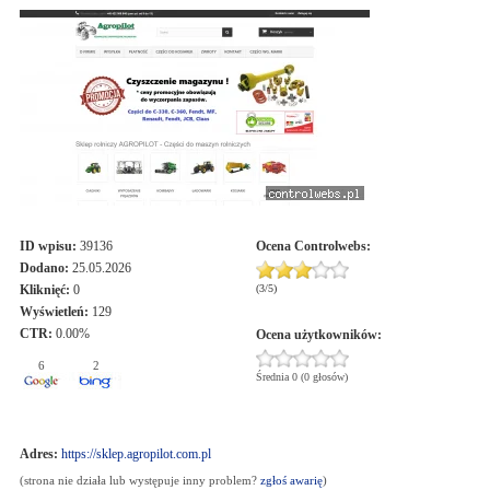
ID wpisu:
39136
Ocena
Controlwebs
:
Dodano:
25.05.2026
Kliknięć:
0
(
3
/
5
)
Wyświetleń:
129
CTR:
0.00%
Ocena użytkowników:
6
2
Średnia 0 (0 głosów)
Adres:
https://sklep.agropilot.com.pl
(strona nie działa lub występuje inny problem?
zgłoś awarię
)