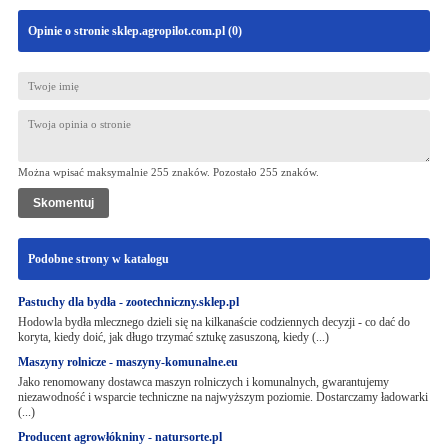
Opinie o stronie sklep.agropilot.com.pl (
0
)
Można wpisać maksymalnie 255 znaków. Pozostało
255
znaków.
Podobne strony w katalogu
Pastuchy dla bydła - zootechniczny.sklep.pl
Hodowla bydła mlecznego dzieli się na kilkanaście codziennych decyzji - co dać do
koryta, kiedy doić, jak długo trzymać sztukę zasuszoną, kiedy (...)
Maszyny rolnicze - maszyny-komunalne.eu
Jako renomowany dostawca maszyn rolniczych i komunalnych, gwarantujemy
niezawodność i wsparcie techniczne na najwyższym poziomie. Dostarczamy ładowarki
(...)
Producent agrowłókniny - natursorte.pl