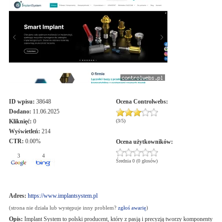
ID wpisu:
38648
Ocena
Controlwebs
:
Dodano:
11.06.2025
Kliknięć:
0
(
3
/
5
)
Wyświetleń:
214
CTR:
0.00%
Ocena użytkowników:
3
4
Średnia 0 (0 głosów)
Adres:
https://www.implantsystem.pl
(strona nie działa lub występuje inny problem?
zgłoś awarię
)
Opis:
Implant System to polski producent, który z pasją i precyzją tworzy komponenty