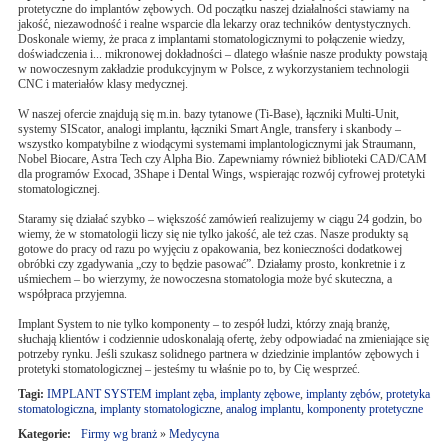
protetyczne do implantów zębowych. Od początku naszej działalności stawiamy na
jakość, niezawodność i realne wsparcie dla lekarzy oraz techników dentystycznych.
Doskonale wiemy, że praca z implantami stomatologicznymi to połączenie wiedzy,
doświadczenia i... mikronowej dokładności – dlatego właśnie nasze produkty powstają
w nowoczesnym zakładzie produkcyjnym w Polsce, z wykorzystaniem technologii
CNC i materiałów klasy medycznej.
W naszej ofercie znajdują się m.in. bazy tytanowe (Ti-Base), łączniki Multi-Unit,
systemy SIScator, analogi implantu, łączniki Smart Angle, transfery i skanbody –
wszystko kompatybilne z wiodącymi systemami implantologicznymi jak Straumann,
Nobel Biocare, Astra Tech czy Alpha Bio. Zapewniamy również biblioteki CAD/CAM
dla programów Exocad, 3Shape i Dental Wings, wspierając rozwój cyfrowej protetyki
stomatologicznej.
Staramy się działać szybko – większość zamówień realizujemy w ciągu 24 godzin, bo
wiemy, że w stomatologii liczy się nie tylko jakość, ale też czas. Nasze produkty są
gotowe do pracy od razu po wyjęciu z opakowania, bez konieczności dodatkowej
obróbki czy zgadywania „czy to będzie pasować”. Działamy prosto, konkretnie i z
uśmiechem – bo wierzymy, że nowoczesna stomatologia może być skuteczna, a
współpraca przyjemna.
Implant System to nie tylko komponenty – to zespół ludzi, którzy znają branżę,
słuchają klientów i codziennie udoskonalają ofertę, żeby odpowiadać na zmieniające się
potrzeby rynku. Jeśli szukasz solidnego partnera w dziedzinie implantów zębowych i
protetyki stomatologicznej – jesteśmy tu właśnie po to, by Cię wesprzeć.
Tagi:
IMPLANT SYSTEM implant zęba
,
implanty zębowe
,
implanty zębów
,
protetyka
stomatologiczna
,
implanty stomatologiczne
,
analog implantu
,
komponenty protetyczne
Kategorie:
Firmy wg branż
»
Medycyna