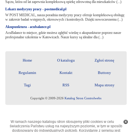
Sączu, która od lat zapewnia kompleksową opiekę zdrowotną dla mieszkańców (...)
Lekarz medycyny pracy - postmedical.pl
W POST MEDICAL, nasza poradnia medycyny pracy oferuje kompleksową obsługę
w zakresie badań wstępnych, okresowych i kontrolnych. Dzięki nowoczesnemu (...)
Akupunktura - acubalance.pl
AcuBalance to miejsce, gdzie możesz zgłębić wiedzę o akupunkturze poprzez nasze
profesjonalne szkolenia w Katowicach. Nasze kursy są idealne dla (...)
Home
O katalogu
Zgłoś stronę
Regulamin
Kontakt
Buttony
Tagi
RSS
Mapa strony
Copyright © 2009-2026
Katalog Stron Controlwebs
W ramach naszego katalogu stron stosujemy pliki cookies w celu
świadczenia Państwu usług na najwyższym poziomie, w tym w sposób
dostosowany do indywidualnych potrzeb. Korzystanie z serwisu jest