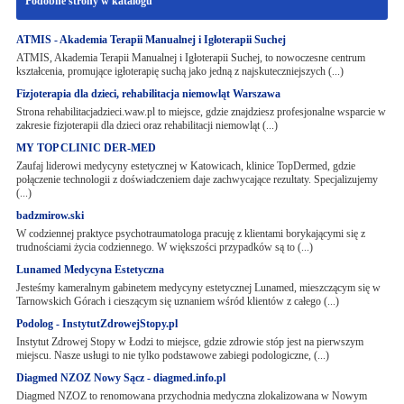
Podobne strony w katalogu
ATMIS - Akademia Terapii Manualnej i Igłoterapii Suchej
ATMIS, Akademia Terapii Manualnej i Igłoterapii Suchej, to nowoczesne centrum
kształcenia, promujące igłoterapię suchą jako jedną z najskuteczniejszych (...)
Fizjoterapia dla dzieci, rehabilitacja niemowląt Warszawa
Strona rehabilitacjadzieci.waw.pl to miejsce, gdzie znajdziesz profesjonalne wsparcie w
zakresie fizjoterapii dla dzieci oraz rehabilitacji niemowląt (...)
MY TOP CLINIC DER-MED
Zaufaj liderowi medycyny estetycznej w Katowicach, klinice TopDermed, gdzie
połączenie technologii z doświadczeniem daje zachwycające rezultaty. Specjalizujemy
(...)
badzmirow.ski
W codziennej praktyce psychotraumatologa pracuję z klientami borykającymi się z
trudnościami życia codziennego. W większości przypadków są to (...)
Lunamed Medycyna Estetyczna
Jesteśmy kameralnym gabinetem medycyny estetycznej Lunamed, mieszczącym się w
Tarnowskich Górach i cieszącym się uznaniem wśród klientów z całego (...)
Podolog - InstytutZdrowejStopy.pl
Instytut Zdrowej Stopy w Łodzi to miejsce, gdzie zdrowie stóp jest na pierwszym
miejscu. Nasze usługi to nie tylko podstawowe zabiegi podologiczne, (...)
Diagmed NZOZ Nowy Sącz - diagmed.info.pl
Diagmed NZOZ to renomowana przychodnia medyczna zlokalizowana w Nowym