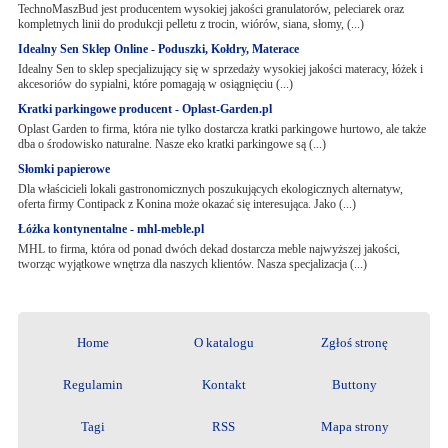
TechnoMaszBud jest producentem wysokiej jakości granulatorów, peleciarek oraz
kompletnych linii do produkcji pelletu z trocin, wiórów, siana, słomy, (...)
Idealny Sen Sklep Online - Poduszki, Kołdry, Materace
Idealny Sen to sklep specjalizujący się w sprzedaży wysokiej jakości materacy, łóżek i
akcesoriów do sypialni, które pomagają w osiągnięciu (...)
Kratki parkingowe producent - Oplast-Garden.pl
Oplast Garden to firma, która nie tylko dostarcza kratki parkingowe hurtowo, ale także
dba o środowisko naturalne. Nasze eko kratki parkingowe są (...)
Słomki papierowe
Dla właścicieli lokali gastronomicznych poszukujących ekologicznych alternatyw,
oferta firmy Contipack z Konina może okazać się interesująca. Jako (...)
Łóżka kontynentalne - mhl-meble.pl
MHL to firma, która od ponad dwóch dekad dostarcza meble najwyższej jakości,
tworząc wyjątkowe wnętrza dla naszych klientów. Nasza specjalizacja (...)
Home
O katalogu
Zgłoś stronę
Regulamin
Kontakt
Buttony
Tagi
RSS
Mapa strony