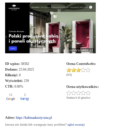
ID wpisu:
38582
Ocena
Controlwebs
:
Dodano:
25.04.2025
Kliknięć:
0
(
3
/
5
)
Wyświetleń:
259
CTR:
0.00%
Ocena użytkowników:
11
2
Średnia 0 (0 głosów)
Adres:
https://kabinaakustyczna.pl
(strona nie działa lub występuje inny problem?
zgłoś awarię
)