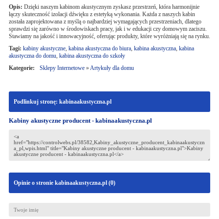
Opis:
Dzięki naszym kabinom akustycznym zyskasz przestrzeń, która harmonijnie
łączy skuteczność izolacji dźwięku z estetyką wykonania. Każda z naszych kabin
została zaprojektowana z myślą o najbardziej wymagających przestrzeniach, dlatego
sprawdzi się zarówno w środowiskach pracy, jak i w edukacji czy domowym zaciszu.
Stawiamy na jakość i innowacyjność, oferując produkty, które wyróżniają się na rynku.
Tagi:
kabiny akustyczne
,
kabina akustyczna do biura
,
kabina akustyczna
,
kabina
akustyczna do domu
,
kabina akustyczna do szkoły
Kategorie:
Sklepy Internetowe
»
Artykuły dla domu
Podlinkuj stronę: kabinaakustyczna.pl
Kabiny akustyczne producent - kabinaakustyczna.pl
Opinie o stronie kabinaakustyczna.pl (
0
)