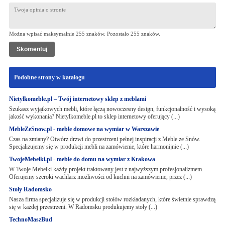
Można wpisać maksymalnie 255 znaków. Pozostało
255
znaków.
Podobne strony w katalogu
Nietylkomeble.pl – Twój internetowy sklep z meblami
Szukasz wyjątkowych mebli, które łączą nowoczesny design, funkcjonalność i wysoką
jakość wykonania? Nietylkomeble.pl to sklep internetowy oferujący (...)
MebleZeSnow.pl - meble domowe na wymiar w Warszawie
Czas na zmiany? Otwórz drzwi do przestrzeni pełnej inspiracji z Meble ze Snów.
Specjalizujemy się w produkcji mebli na zamówienie, które harmonijnie (...)
TwojeMebelki.pl - meble do domu na wymiar z Krakowa
W Twoje Mebelki każdy projekt traktowany jest z najwyższym profesjonalizmem.
Oferujemy szeroki wachlarz możliwości od kuchni na zamówienie, przez (...)
Stoły Radomsko
Nasza firma specjalizuje się w produkcji stołów rozkładanych, które świetnie sprawdzą
się w każdej przestrzeni. W Radomsku produkujemy stoły (...)
TechnoMaszBud