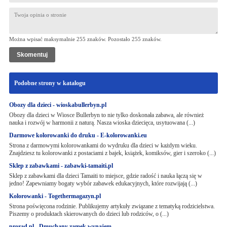
Można wpisać maksymalnie 255 znaków. Pozostało
255
znaków.
Podobne strony w katalogu
Obozy dla dzieci - wioskabullerbyn.pl
Obozy dla dzieci w Wiosce Bullerbyn to nie tylko doskonała zabawa, ale również
nauka i rozwój w harmonii z naturą. Nasza wioska dziecięca, usytuowana (...)
Darmowe kolorowanki do druku - E-kolorowanki.eu
Strona z darmowymi kolorowankami do wydruku dla dzieci w każdym wieku.
Znajdziesz tu kolorowanki z postaciami z bajek, książek, komiksów, gier i szeroko (...)
Sklep z zabawkami - zabawki-tamaiti.pl
Sklep z zabawkami dla dzieci Tamaiti to miejsce, gdzie radość i nauka łączą się w
jedno! Zapewniamy bogaty wybór zabawek edukacyjnych, które rozwijają (...)
Kolorowanki - Togethermagazyn.pl
Strona poświęcona rodzinie. Publikujemy artykuły związane z tematyką rodzicielstwa.
Piszemy o produktach skierowanych do dzieci lub rodziców, o (...)
prorad.pl - Dmuchany zamek wynajem