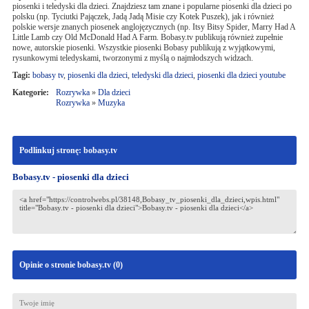
piosenki i teledyski dla dzieci. Znajdziesz tam znane i popularne piosenki dla dzieci po
polsku (np. Tyciutki Pajączek, Jadą Jadą Misie czy Kotek Puszek), jak i również
polskie wersje znanych piosenek anglojęzycznych (np. Itsy Bitsy Spider, Marry Had A
Little Lamb czy Old McDonald Had A Farm. Bobasy.tv publikują również zupełnie
nowe, autorskie piosenki. Wszystkie piosenki Bobasy publikują z wyjątkowymi,
rysunkowymi teledyskami, tworzonymi z myślą o najmłodszych widzach.
Tagi:
bobasy tv
,
piosenki dla dzieci
,
teledyski dla dzieci
,
piosenki dla dzieci youtube
Kategorie:
Rozrywka
»
Dla dzieci
Rozrywka
»
Muzyka
Podlinkuj stronę: bobasy.tv
Bobasy.tv - piosenki dla dzieci
Opinie o stronie bobasy.tv (
0
)