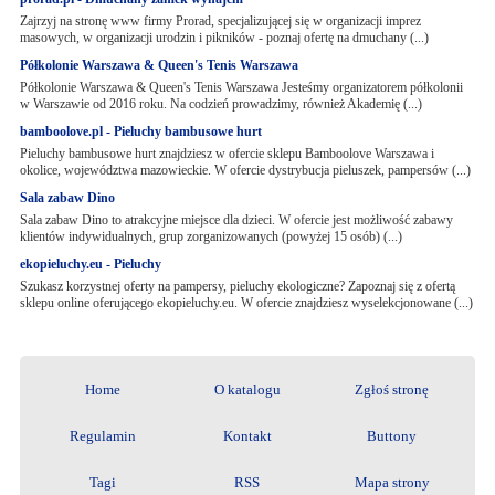
Zajrzyj na stronę www firmy Prorad, specjalizującej się w organizacji imprez
masowych, w organizacji urodzin i pikników - poznaj ofertę na dmuchany (...)
Półkolonie Warszawa & Queen's Tenis Warszawa
Półkolonie Warszawa & Queen's Tenis Warszawa Jesteśmy organizatorem półkolonii
w Warszawie od 2016 roku. Na codzień prowadzimy, również Akademię (...)
bamboolove.pl - Pieluchy bambusowe hurt
Pieluchy bambusowe hurt znajdziesz w ofercie sklepu Bamboolove Warszawa i
okolice, województwa mazowieckie. W ofercie dystrybucja pieluszek, pampersów (...)
Sala zabaw Dino
Sala zabaw Dino to atrakcyjne miejsce dla dzieci. W ofercie jest możliwość zabawy
klientów indywidualnych, grup zorganizowanych (powyżej 15 osób) (...)
ekopieluchy.eu - Pieluchy
Szukasz korzystnej oferty na pampersy, pieluchy ekologiczne? Zapoznaj się z ofertą
sklepu online oferującego ekopieluchy.eu. W ofercie znajdziesz wyselekcjonowane (...)
Home
O katalogu
Zgłoś stronę
Regulamin
Kontakt
Buttony
Tagi
RSS
Mapa strony