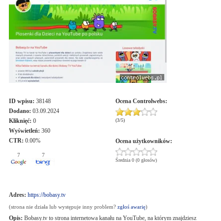
ID wpisu:
38148
Ocena
Controlwebs
:
Dodano:
03.09.2024
Kliknięć:
0
(
3
/
5
)
Wyświetleń:
360
CTR:
0.00%
Ocena użytkowników:
7
7
Średnia 0 (0 głosów)
Adres:
https://bobasy.tv
(strona nie działa lub występuje inny problem?
zgłoś awarię
)
Opis:
Bobasy.tv to strona internetowa kanału na YouTube, na którym znajdziesz