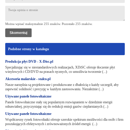
Można wpisać maksymalnie 255 znaków. Pozostało
255
znaków.
Podobne strony w katalogu
Produkcja płyt DVD - X-Disc.pl
Specjalizując się w niestandardowych realizacjach, XDiSC oferuje tłoczenie płyt
winylowych i CD/DVD na prasach ręcznych, co umożliwia tworzenie (...)
Akcesoria malarskie - stalco.pl
Nasze narzędzia są projektowane i produkowane z dbałością o każdy szczegół, aby
zapewnić solidność i precyzję w każdym zastosowaniu. Niezależnie (...)
Używane panele fotowoltaiczne
Panele fotowoltaiczne stały się popularnym rozwiązaniem w dziedzinie energii
odnawialnej, przyczyniając się do redukcji emisji gazów cieplarnianych (...)
Używane panele fotowoltaiczne
Współczesny rynek fotowoltaiki oferuje szerokie spektrum możliwości dla osób i firm
poszukujących efektywnych i zrównoważonych źródeł energii. (...)