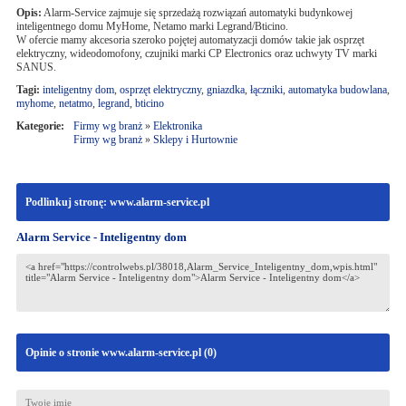
Opis:
Alarm-Service zajmuje się sprzedażą rozwiązań automatyki budynkowej
inteligentnego domu MyHome, Netamo marki Legrand/Bticino.
W ofercie mamy akcesoria szeroko pojętej automatyzacji domów takie jak osprzęt
elektryczny, wideodomofony, czujniki marki CP Electronics oraz uchwyty TV marki
SANUS.
Tagi:
inteligentny dom
,
osprzęt elektryczny
,
gniazdka
,
łączniki
,
automatyka budowlana
,
myhome
,
netatmo
,
legrand
,
bticino
Kategorie:
Firmy wg branż
»
Elektronika
Firmy wg branż
»
Sklepy i Hurtownie
Podlinkuj stronę: www.alarm-service.pl
Alarm Service - Inteligentny dom
Opinie o stronie www.alarm-service.pl (
0
)