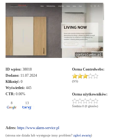
ID wpisu:
38018
Ocena
Controlwebs
:
Dodano:
11.07.2024
Kliknięć:
0
(
3
/
5
)
Wyświetleń:
445
CTR:
0.00%
Ocena użytkowników:
8
13
Średnia 0 (0 głosów)
Adres:
https://www.alarm-service.pl
(strona nie działa lub występuje inny problem?
zgłoś awarię
)