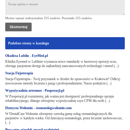
Można wpisać maksymalnie 255 znaków. Pozostało
255
znaków.
Podobne strony w katalogu
Okulista Lublin - EyeMed.pl
Klinika Eyemed w Lublinie wyznacza nowe standardy w laserowej operacji oczu,
oferując pacjentom dostęp do najbardziej zaawansowanych technologii i metod (...)
Stacja Fizjoterapia
Stacja Fizjoterapia - Twój przystanek w drodze do sprawności w Krakowie! Odkryj
nowoczesne metody leczenia z pasją i profesjonalizmem. Nasze podejście (...)
Wypożyczalnia artromot - Pooperacji.pl
W Pooperacji.pl rozumiemy, jak ważna jest dostępność profesjonalnego sprzętu
rehabilitacyjnego, dlatego oferujemy wypożyczalnię szyn CPM dla osób (...)
Dentysta Wołomin - stomatologwolomin.com
W DentalCare Wołomin oferujemy szeroką gamę usług stomatologicznych dla
pacjentów w każdym wieku. Od dziecięcej stomatologii, przez leczenie zachowawcze,
(...)
Prywatny ośrodek terapii uzależnień