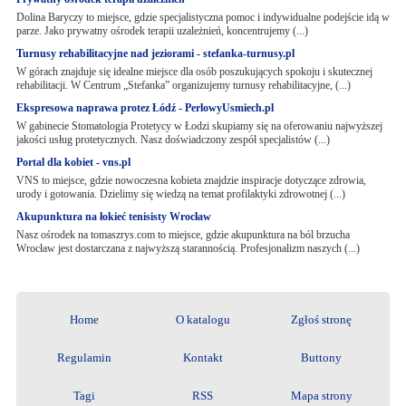
Dolina Baryczy to miejsce, gdzie specjalistyczna pomoc i indywidualne podejście idą w
parze. Jako prywatny ośrodek terapii uzależnień, koncentrujemy (...)
Turnusy rehabilitacyjne nad jeziorami - stefanka-turnusy.pl
W górach znajduje się idealne miejsce dla osób poszukujących spokoju i skutecznej
rehabilitacji. W Centrum „Stefanka” organizujemy turnusy rehabilitacyjne, (...)
Ekspresowa naprawa protez Łódź - PerlowyUsmiech.pl
W gabinecie Stomatologia Protetycy w Łodzi skupiamy się na oferowaniu najwyższej
jakości usług protetycznych. Nasz doświadczony zespół specjalistów (...)
Portal dla kobiet - vns.pl
VNS to miejsce, gdzie nowoczesna kobieta znajdzie inspiracje dotyczące zdrowia,
urody i gotowania. Dzielimy się wiedzą na temat profilaktyki zdrowotnej (...)
Akupunktura na łokieć tenisisty Wrocław
Nasz ośrodek na tomaszrys.com to miejsce, gdzie akupunktura na ból brzucha
Wrocław jest dostarczana z najwyższą starannością. Profesjonalizm naszych (...)
Home
O katalogu
Zgłoś stronę
Regulamin
Kontakt
Buttony
Tagi
RSS
Mapa strony