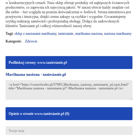
w konkurencyjnych cenach. Nasz sklep oferuje produkty od najlepszych światowych
producentów, co zapewnia ich najwyższą jakość. W naszej ofercie każdy znajdzie coś
dla siebie – bez względu na poziom doświadczenia w hodowli. Strona internetowa jest
przejrzysta i intuicyjna, dzięki czemu zakupy są szybkie i wygodne. Gwarantujemy
szybką realizację zamówień i profesjonalną obsługę. Dołącz do zadowolonych
klientów Taniesianie.pl i odkryj różnorodność naszej oferty.
Tagi:
sklep z nasionami marihuany
,
taniesianie
,
marihuana nasiona
,
nasiona marihuany
Kategorie:
Zdrowie
Podlinkuj stronę: www.taniesianie.pl
Marihuana nasiona - taniesianie.pl
Opinie o stronie www.taniesianie.pl (
0
)