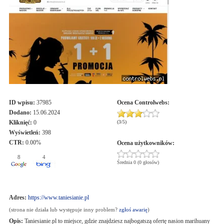
ID wpisu:
37985
Ocena
Controlwebs
:
Dodano:
15.06.2024
Kliknięć:
0
(
3
/
5
)
Wyświetleń:
398
CTR:
0.00%
Ocena użytkowników:
8
4
Średnia 0 (0 głosów)
Adres:
https://www.taniesianie.pl
(strona nie działa lub występuje inny problem?
zgłoś awarię
)
Opis:
Taniesianie.pl to miejsce, gdzie znajdziesz najbogatszą ofertę nasion marihuany