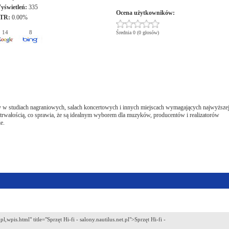
yświetleń:
335
Ocena użytkowników:
TR:
0.00%
14
8
Średnia 0 (0 głosów)
iony w studiach nagraniowych, salach koncertowych i innych miejscach wymagających najwyższe
i trwałością, co sprawia, że są idealnym wyborem dla muzyków, producentów i realizatorów
e.