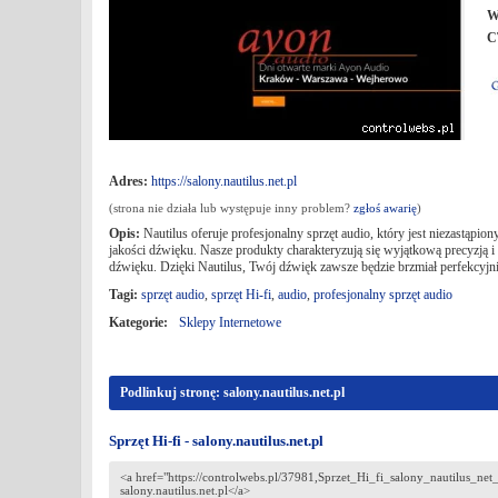
W
C
Adres:
https://salony.nautilus.net.pl
(strona nie działa lub występuje inny problem?
zgłoś awarię
)
Opis:
Nautilus oferuje profesjonalny sprzęt audio, który jest niezastąp
jakości dźwięku. Nasze produkty charakteryzują się wyjątkową precyzją 
dźwięku. Dzięki Nautilus, Twój dźwięk zawsze będzie brzmiał perfekcyjni
Tagi:
sprzęt audio
,
sprzęt Hi-fi
,
audio
,
profesjonalny sprzęt audio
Kategorie:
Sklepy Internetowe
Podlinkuj stronę: salony.nautilus.net.pl
Sprzęt Hi-fi - salony.nautilus.net.pl