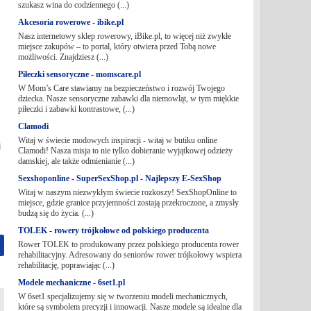
szukasz wina do codziennego (...)
Akcesoria rowerowe - ibike.pl
Nasz internetowy sklep rowerowy, iBike.pl, to więcej niż zwykłe
miejsce zakupów – to portal, który otwiera przed Tobą nowe
możliwości. Znajdziesz (...)
Piłeczki sensoryczne - momscare.pl
W Mom’s Care stawiamy na bezpieczeństwo i rozwój Twojego
dziecka. Nasze sensoryczne zabawki dla niemowląt, w tym miękkie
piłeczki i zabawki kontrastowe, (...)
Clamodi
Witaj w świecie modowych inspiracji - witaj w butiku online
j
Clamodi! Nasza misja to nie tylko dobieranie wyjątkowej odzieży
damskiej, ale także odmienianie (...)
Sexshoponline - SuperSexShop.pl - Najlepszy E-SexShop
Witaj w naszym niezwykłym świecie rozkoszy! SexShopOnline to
miejsce, gdzie granice przyjemności zostają przekroczone, a zmysły
budzą się do życia. (...)
TOLEK - rowery trójkołowe od polskiego producenta
Rower TOLEK to produkowany przez polskiego producenta rower
rehabilitacyjny. Adresowany do seniorów rower trójkołowy wspiera
rehabilitację, poprawiając (...)
Modele mechaniczne - 6set1.pl
W 6set1 specjalizujemy się w tworzeniu modeli mechanicznych,
które są symbolem precyzji i innowacji. Nasze modele są idealne dla