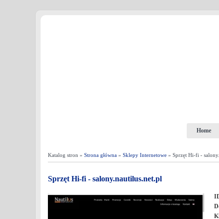
Home
Katalog stron »
Strona główna
»
Sklepy Internetowe
» Sprzęt Hi-fi - salony.
Sprzęt Hi-fi - salony.nautilus.net.pl
I
D
K