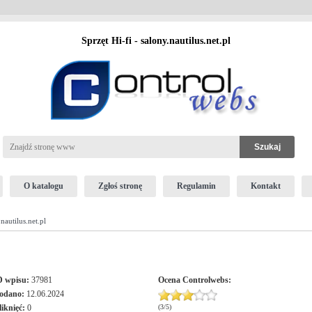
Sprzęt Hi-fi - salony.nautilus.net.pl
O katalogu
Zgłoś stronę
Regulamin
Kontakt
nautilus.net.pl
D wpisu:
37981
Ocena
Controlwebs
:
odano:
12.06.2024
liknięć:
0
(
3
/
5
)