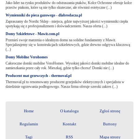
Jako lider na rynku produktów do odstraszania ptaków, Kolce Ochronne oferuje kolce
przeciw ptakom, które są nie tylko skuteczne, ale również estetyczne (...)
Wymienniki do pieca gazowego - dlabrodacza.pl
Zapraszamy do Nordic Sklep - miejsca, gdzie najwyższej jakości wymienniki ciepła
spotykają się z profesjonalizmem i doświadczeniem. Nasza oferta (...)
Domy Szkieletowe - Mawit.com.pl
Przenieś swoje marzenia o idealnym domu na solidne fundamenty z Mawit.
Specjalizujemy się w konstrukcjach szkieletowych, gdzie drewno odgrywa kluczową
(...)
Domy Mobilne Verohomes
Całoroczne domki mobilne VeroHomes. Wysokiej jakości domki mobilne idealne do
zamieszkania przez cały rok. Mieszkaj, gdzie tylko chcesz! Domki nie (...)
Producent mat grzewczych - thermoval.pl
Thermoval.pl to renomowany producent grzejników elektrycznych i specjalista w
dziedzinie ogrzewania podłogowego. Nasza firma oferuje szeroki zakres (...)
Home
O katalogu
Zgłoś stronę
Regulamin
Kontakt
Buttony
Tagi
RSS
Mapa strony