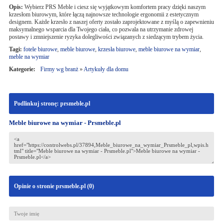
Opis:
Wybierz PRS Meble i ciesz się wyjątkowym komfortem pracy dzięki naszym
krzesłom biurowym, które łączą najnowsze technologie ergonomii z estetycznym
designem. Każde krzesło z naszej oferty zostało zaprojektowane z myślą o zapewnieniu
maksymalnego wsparcia dla Twojego ciała, co pozwala na utrzymanie zdrowej
postawy i zmniejszenie ryzyka dolegliwości związanych z siedzącym trybem życia.
Tagi:
fotele biurowe
,
meble biurowe
,
krzesła biurowe
,
meble biurowe na wymiar
,
meble na wymiar
Kategorie:
Firmy wg branż
»
Artykuły dla domu
Podlinkuj stronę: prsmeble.pl
Meble biurowe na wymiar - Prsmeble.pl
Opinie o stronie prsmeble.pl (
0
)