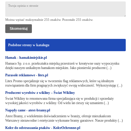
Można wpisać maksymalnie 255 znaków. Pozostało
255
znaków.
Podobne strony w katalogu
Hamak - hamakimiejskie.pl
Hamaco Sp. z o.o. przekształca miejską przestrzeń w kreatywne oazy wypoczynku
dzięki naszym unikalnym hamakom miejskim. Jako pionierski producent (...)
Parasole reklamowe - litex.pl
Litex Promo specjalizuje się w tworzeniu flag reklamowych, które są idealnym
rozwiązaniem dla firm pragnących zwiększyć swoją widoczność. Wykorzystując (...)
Producent wyrobów z wikliny – Świat Wikliny
Świat Wikliny to renomowana firma specjalizująca się w produkcji i sprzedaży
wysokiej jakości wyrobów z wikliny. Od wielu lat cieszy się uznaniem (...)
Napędy came - atest-bramy.pl
Atest Bramy, z wieloletnim doświadczeniem w branży, oferuje mieszkańcom
Warszawy niezawodne i estetycznie wykonane bramy garażowe. Nasze produkty (...)
Kolce do odstraszania ptaków - KolceOchronne.pl