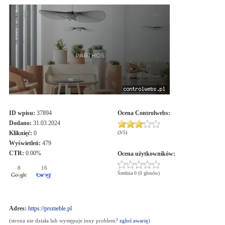
ID wpisu:
37894
Ocena
Controlwebs
:
Dodano:
31.03.2024
Kliknięć:
0
(
3
/
5
)
Wyświetleń:
479
CTR:
0.00%
Ocena użytkowników:
8
16
Średnia 0 (0 głosów)
Adres:
https://prsmeble.pl
(strona nie działa lub występuje inny problem?
zgłoś awarię
)