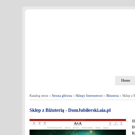
Home
Katalog stron »
Strona główna
»
Sklepy Internetowe
»
Biżuteria
» Sklep z B
Sklep z Biżuterią - DomJubilerski.aia.pl
I
D
K