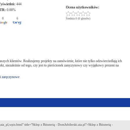
yświetleń:
444
Ocena użytkowników:
TR:
0.00%
8
6
Średnia 0 (0 głosów)
ch klientów. Realizujemy projekty na zamówienie, które nie tylko odzwierciedlają ich
jekt, niezależnie od tego, czy jest to pierścionek zaręczynowy czy wyjątkowy prezent na
ki zaręczynowe