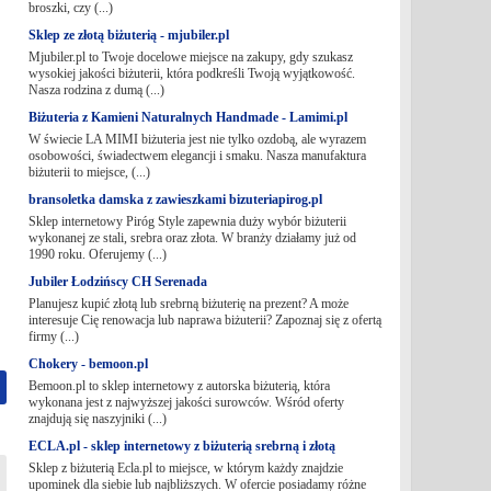
broszki, czy (...)
Sklep ze złotą biżuterią - mjubiler.pl
Mjubiler.pl to Twoje docelowe miejsce na zakupy, gdy szukasz
wysokiej jakości biżuterii, która podkreśli Twoją wyjątkowość.
Nasza rodzina z dumą (...)
Biżuteria z Kamieni Naturalnych Handmade - Lamimi.pl
W świecie LA MIMI biżuteria jest nie tylko ozdobą, ale wyrazem
osobowości, świadectwem elegancji i smaku. Nasza manufaktura
biżuterii to miejsce, (...)
bransoletka damska z zawieszkami bizuteriapirog.pl
Sklep internetowy Piróg Style zapewnia duży wybór biżuterii
wykonanej ze stali, srebra oraz złota. W branży działamy już od
1990 roku. Oferujemy (...)
Jubiler Łodzińscy CH Serenada
Planujesz kupić złotą lub srebrną biżuterię na prezent? A może
interesuje Cię renowacja lub naprawa biżuterii? Zapoznaj się z ofertą
firmy (...)
Chokery - bemoon.pl
Bemoon.pl to sklep internetowy z autorska biżuterią, która
wykonana jest z najwyższej jakości surowców. Wśród oferty
znajdują się naszyjniki (...)
ECLA.pl - sklep internetowy z biżuterią srebrną i złotą
Sklep z biżuterią Ecla.pl to miejsce, w którym każdy znajdzie
upominek dla siebie lub najbliższych. W ofercie posiadamy różne