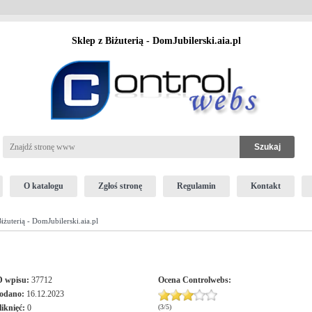
Sklep z Biżuterią - DomJubilerski.aia.pl
O katalogu
Zgłoś stronę
Regulamin
Kontakt
iżuterią - DomJubilerski.aia.pl
D wpisu:
37712
Ocena
Controlwebs
:
odano:
16.12.2023
liknięć:
0
(
3
/
5
)