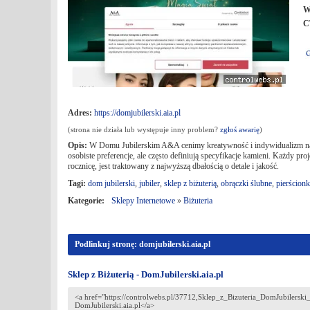
W
C
Adres:
https://domjubilerski.aia.pl
(strona nie działa lub występuje inny problem?
zgłoś awarię
)
Opis:
W Domu Jubilerskim A&A cenimy kreatywność i indywidualizm naszy
osobiste preferencje, ale często definiują specyfikacje kamieni. Każdy pro
rocznicę, jest traktowany z najwyższą dbałością o detale i jakość.
Tagi:
dom jubilerski
,
jubiler
,
sklep z biżuterią
,
obrączki ślubne
,
pierścion
Kategorie:
Sklepy Internetowe
»
Biżuteria
Podlinkuj stronę: domjubilerski.aia.pl
Sklep z Biżuterią - DomJubilerski.aia.pl