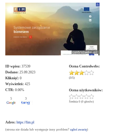
ID wpisu:
37539
Ocena
Controlwebs
:
Dodano:
25.09.2023
Kliknięć:
0
(
3
/
5
)
Wyświetleń:
425
CTR:
0.00%
Ocena użytkowników:
5
3
Średnia 0 (0 głosów)
Adres:
https://fim.pl
(strona nie działa lub występuje inny problem?
zgłoś awarię
)