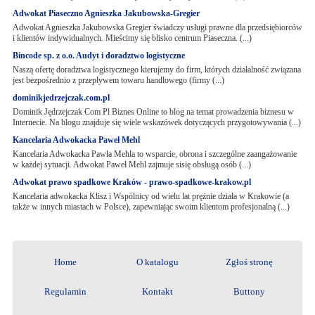
Adwokat Piaseczno Agnieszka Jakubowska-Gregier
Adwokat Agnieszka Jakubowska Gregier świadczy usługi prawne dla przedsiębiorców
i klientów indywidualnych. Mieścimy się blisko centrum Piaseczna. (...)
Bincode sp. z o.o. Audyt i doradztwo logistyczne
Naszą ofertę doradztwa logistycznego kierujemy do firm, których działalność związana
jest bezpośrednio z przepływem towaru handlowego (firmy (...)
dominikjedrzejczak.com.pl
Dominik Jędrzejczak Com Pl Biznes Online to blog na temat prowadzenia biznesu w
Internecie. Na blogu znajduje się wiele wskazówek dotyczących przygotowywania (...)
Kancelaria Adwokacka Paweł Mehl
Kancelaria Adwokacka Pawła Mehla to wsparcie, obrona i szczególne zaangażowanie
w każdej sytuacji. Adwokat Paweł Mehl zajmuje sisię obsługą osób (...)
Adwokat prawo spadkowe Kraków - prawo-spadkowe-krakow.pl
Kancelaria adwokacka Klisz i Wspólnicy od wielu lat prężnie działa w Krakowie (a
także w innych miastach w Polsce), zapewniając swoim klientom profesjonalną (...)
Home
O katalogu
Zgłoś stronę
Regulamin
Kontakt
Buttony