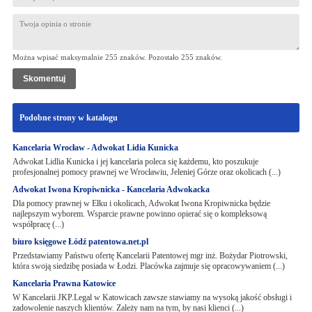
Można wpisać maksymalnie 255 znaków. Pozostało
255
znaków.
Podobne strony w katalogu
Kancelaria Wrocław - Adwokat Lidia Kunicka
Adwokat Lidlia Kunicka i jej kancelaria poleca się każdemu, kto poszukuje
profesjonalnej pomocy prawnej we Wrocławiu, Jeleniej Górze oraz okolicach (...)
Adwokat Iwona Kropiwnicka - Kancelaria Adwokacka
Dla pomocy prawnej w Ełku i okolicach, Adwokat Iwona Kropiwnicka będzie
najlepszym wyborem. Wsparcie prawne powinno opierać się o kompleksową
współpracę (...)
biuro księgowe Łódź patentowa.net.pl
Przedstawiamy Państwu ofertę Kancelarii Patentowej mgr inż. Bożydar Piotrowski,
która swoją siedzibę posiada w Łodzi. Placówka zajmuje się opracowywaniem (...)
Kancelaria Prawna Katowice
W Kancelarii JKP.Legal w Katowicach zawsze stawiamy na wysoką jakość obsługi i
zadowolenie naszych klientów. Zależy nam na tym, by nasi klienci (...)