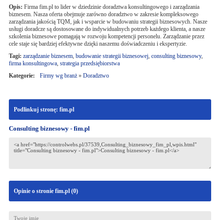
Opis:
Firma fim.pl to lider w dziedzinie doradztwa konsultingowego i zarządzania
biznesem. Nasza oferta obejmuje zarówno doradztwo w zakresie kompleksowego
zarządzania jakością TQM, jak i wsparcie w budowaniu strategii biznesowych. Nasze
usługi doradcze są dostosowane do indywidualnych potrzeb każdego klienta, a nasze
szkolenia biznesowe pomagają w rozwoju kompetencji personelu. Zarządzanie przez
cele staje się bardziej efektywne dzięki naszemu doświadczeniu i ekspertyzie.
Tagi:
zarządzanie biznesem
,
budowanie strategii biznesowej
,
consulting biznesowy
,
firma konsultingowa
,
strategia przedsiębiorstwa
Kategorie:
Firmy wg branż
»
Doradztwo
Podlinkuj stronę: fim.pl
Consulting biznesowy - fim.pl
Opinie o stronie fim.pl (
0
)