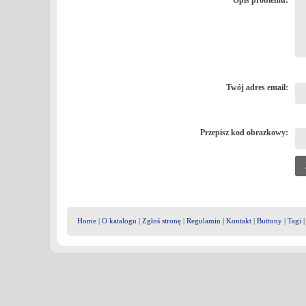
Opis problemu:
Twój adres email:
Przepisz kod obrazkowy:
Home
|
O katalogu
|
Zgłoś stronę
|
Regulamin
|
Kontakt
|
Buttony
|
Tagi