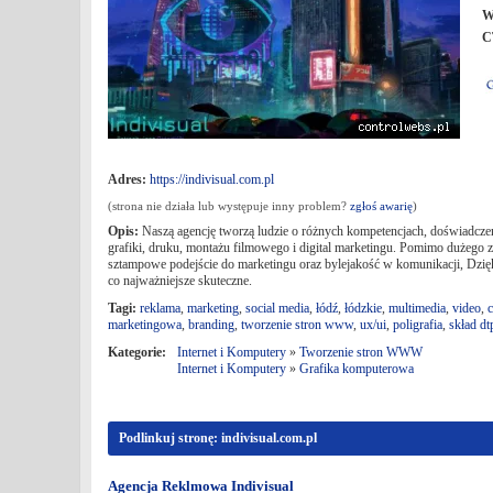
W
C
Adres:
https://indivisual.com.pl
(strona nie działa lub występuje inny problem?
zgłoś awarię
)
Opis:
Naszą agencję tworzą ludzie o różnych kompetencjach, doświadczen
grafiki, druku, montażu filmowego i digital marketingu. Pomimo dużego z
sztampowe podejście do marketingu oraz bylejakość w komunikacji, Dzięki
co najważniejsze skuteczne.
Tagi:
reklama
,
marketing
,
social media
,
łódź
,
łódzkie
,
multimedia
,
video
,
c
marketingowa
,
branding
,
tworzenie stron www
,
ux/ui
,
poligrafia
,
skład dt
Kategorie:
Internet i Komputery
»
Tworzenie stron WWW
Internet i Komputery
»
Grafika komputerowa
Podlinkuj stronę: indivisual.com.pl
Agencja Reklmowa Indivisual