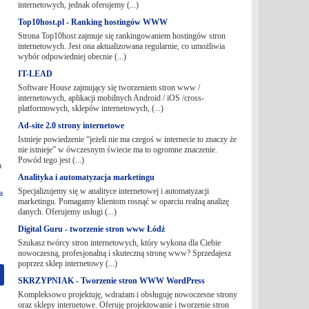
internetowych, jednak oferujemy (...)
Top10host.pl - Ranking hostingów WWW
Strona Top10host zajmuje się rankingowaniem hostingów stron
internetowych. Jest ona aktualizowana regularnie, co umożliwia
wybór odpowiedniej obecnie (...)
IT-LEAD
Software House zajmujący się tworzeniem stron www /
internetowych, aplikacji mobilnych Android / iOS /cross-
platformowych, sklepów internetowych, (...)
Ad-site 2.0 strony internetowe
Istnieje powiedzenie “jeżeli nie ma czegoś w internecie to znaczy że
nie istnieje” w ówczesnym świecie ma to ogromne znaczenie.
Powód tego jest (...)
a
Analityka i automatyzacja marketingu
Specjalizujemy się w analityce internetowej i automatyzacji
a
marketingu. Pomagamy klientom rosnąć w oparciu realną analizę
danych. Oferujemy usługi (...)
Digital Guru - tworzenie stron www Łódź
Szukasz twórcy stron internetowych, który wykona dla Ciebie
nowoczesną, profesjonalną i skuteczną stronę www? Sprzedajesz
poprzez sklep internetowy (...)
SKRZYPNIAK - Tworzenie stron WWW WordPress
Kompleksowo projektuję, wdrażam i obsługuję nowoczesne strony
oraz sklepy internetowe. Oferuję projektowanie i tworzenie stron