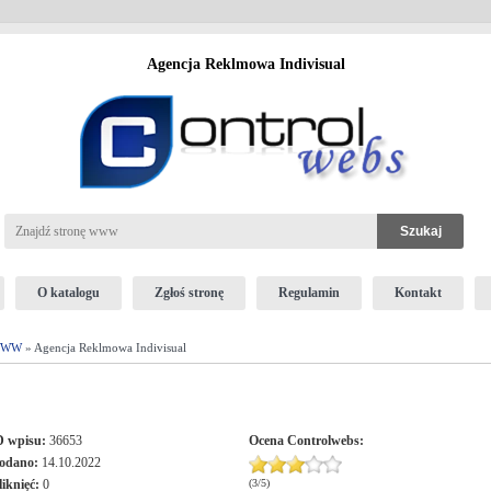
Agencja Reklmowa Indivisual
O katalogu
Zgłoś stronę
Regulamin
Kontakt
 WWW
» Agencja Reklmowa Indivisual
D wpisu:
36653
Ocena
Controlwebs
:
odano:
14.10.2022
liknięć:
0
(
3
/
5
)