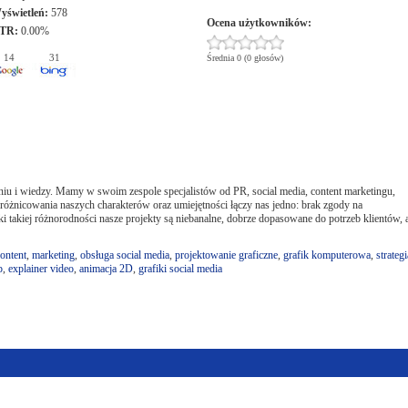
yświetleń:
578
Ocena użytkowników:
TR:
0.00%
14
31
Średnia 0 (0 głosów)
iu i wiedzy. Mamy w swoim zespole specjalistów od PR, social media, content marketingu,
różnicowania naszych charakterów oraz umiejętności łączy nas jedno: brak zgody na
 takiej różnorodności nasze projekty są niebanalne, dobrze dopasowane do potrzeb klientów, 
ontent
,
marketing
,
obsługa social media
,
projektowanie graficzne
,
grafik komputerowa
,
strategi
p
,
explainer video
,
animacja 2D
,
grafiki social media