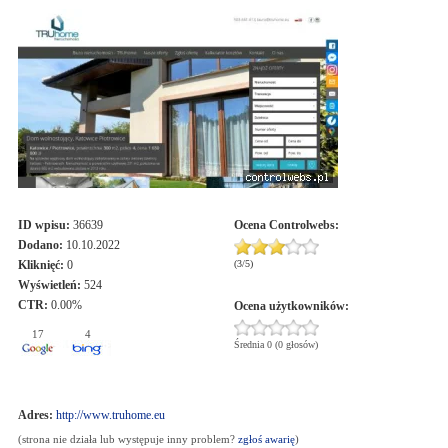
ID wpisu:
36639
Ocena
Controlwebs
:
Dodano:
10.10.2022
Kliknięć:
0
(
3
/
5
)
Wyświetleń:
524
CTR:
0.00%
Ocena użytkowników:
17
4
Średnia 0 (0 głosów)
Adres:
http://www.truhome.eu
(strona nie działa lub występuje inny problem?
zgłoś awarię
)