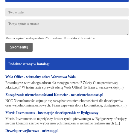
Można wpisać maksymalnie 255 znaków. Pozostało
255
znaków.
Podobne strony w katalogu
Wola Office - wirtualny adres Warszawa Wola
Poszukujesz wirtualnego adresu dla swojego biznesu? Zależy Ci na prestiżowej
lokalizacji? W takim razie sprawdź ofertę Wola Office! To firma z warszawskiej (...)
Zarządzanie nieruchomościami Katowice - ncc-nieruchomosci.pl
NCC Nieruchomości zajmuje się zarządzaniem nieruchomościami dla deweloperów
oraz wspólnot mieszkaniowych. Firma zapewnia dobrą komunikację, dostępność, (...)
Mertis Investments - inwestycje deweloperskie w Bydgoszczy
Mertis Investments to największy broker rynku pierwotnego w Bydgoszczy oferujący
swoim klientom szeroki wybór nowych mieszkań w aktualnie realizowanych (...)
Deweloper wejherowo - orlexmg.pl