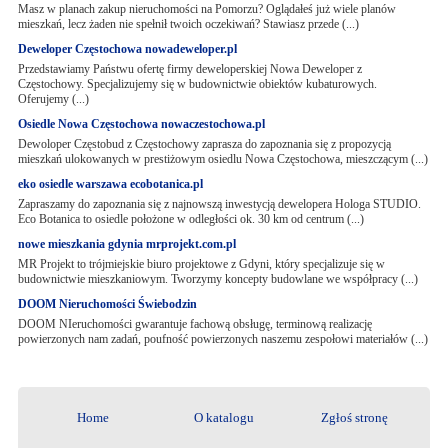
Masz w planach zakup nieruchomości na Pomorzu? Oglądałeś już wiele planów
mieszkań, lecz żaden nie spełnił twoich oczekiwań? Stawiasz przede (...)
Deweloper Częstochowa nowadeweloper.pl
Przedstawiamy Państwu ofertę firmy deweloperskiej Nowa Deweloper z
Częstochowy. Specjalizujemy się w budownictwie obiektów kubaturowych.
Oferujemy (...)
Osiedle Nowa Częstochowa nowaczestochowa.pl
Dewoloper Częstobud z Częstochowy zaprasza do zapoznania się z propozycją
mieszkań ulokowanych w prestiżowym osiedlu Nowa Częstochowa, mieszczącym (...)
eko osiedle warszawa ecobotanica.pl
Zapraszamy do zapoznania się z najnowszą inwestycją dewelopera Hologa STUDIO.
Eco Botanica to osiedle położone w odległości ok. 30 km od centrum (...)
nowe mieszkania gdynia mrprojekt.com.pl
MR Projekt to trójmiejskie biuro projektowe z Gdyni, który specjalizuje się w
budownictwie mieszkaniowym. Tworzymy koncepty budowlane we współpracy (...)
DOOM Nieruchomości Świebodzin
DOOM NIeruchomości gwarantuje fachową obsługę, terminową realizację
powierzonych nam zadań, poufność powierzonych naszemu zespołowi materiałów (...)
Home
O katalogu
Zgłoś stronę