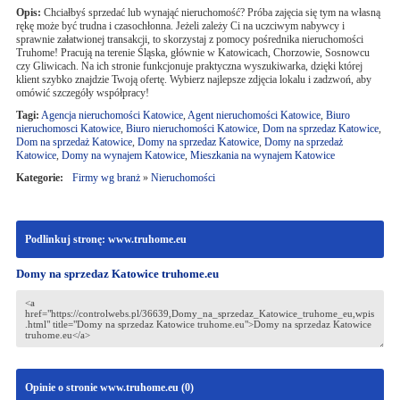
Opis:
Chciałbyś sprzedać lub wynająć nieruchomość? Próba zajęcia się tym na własną
rękę może być trudna i czasochłonna. Jeżeli zależy Ci na uczciwym nabywcy i
sprawnie załatwionej transakcji, to skorzystaj z pomocy pośrednika nieruchomości
Truhome! Pracują na terenie Śląska, głównie w Katowicach, Chorzowie, Sosnowcu
czy Gliwicach. Na ich stronie funkcjonuje praktyczna wyszukiwarka, dzięki której
klient szybko znajdzie Twoją ofertę. Wybierz najlepsze zdjęcia lokalu i zadzwoń, aby
omówić szczegóły współpracy!
Tagi:
Agencja nieruchomości Katowice
,
Agent nieruchomości Katowice
,
Biuro
nieruchomosci Katowice
,
Biuro nieruchomości Katowice
,
Dom na sprzedaz Katowice
,
Dom na sprzedaż Katowice
,
Domy na sprzedaz Katowice
,
Domy na sprzedaż
Katowice
,
Domy na wynajem Katowice
,
Mieszkania na wynajem Katowice
Kategorie:
Firmy wg branż
»
Nieruchomości
Podlinkuj stronę: www.truhome.eu
Domy na sprzedaz Katowice truhome.eu
Opinie o stronie www.truhome.eu (
0
)