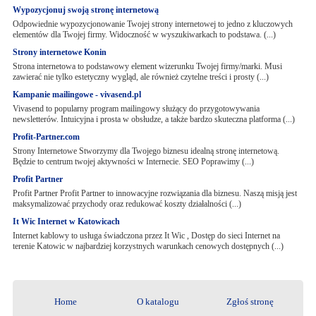
Wypozycjonuj swoją stronę internetową
Odpowiednie wypozycjonowanie Twojej strony internetowej to jedno z kluczowych
elementów dla Twojej firmy. Widoczność w wyszukiwarkach to podstawa. (...)
Strony internetowe Konin
Strona internetowa to podstawowy element wizerunku Twojej firmy/marki. Musi
zawierać nie tylko estetyczny wygląd, ale również czytelne treści i prosty (...)
Kampanie mailingowe - vivasend.pl
Vivasend to popularny program mailingowy służący do przygotowywania
newsletterów. Intuicyjna i prosta w obsłudze, a także bardzo skuteczna platforma (...)
Profit-Partner.com
Strony Internetowe Stworzymy dla Twojego biznesu idealną stronę internetową.
Będzie to centrum twojej aktywności w Internecie. SEO Poprawimy (...)
Profit Partner
Profit Partner Profit Partner to innowacyjne rozwiązania dla biznesu. Naszą misją jest
maksymalizować przychody oraz redukować koszty działalności (...)
It Wic Internet w Katowicach
Internet kablowy to usługa świadczona przez It Wic , Dostęp do sieci Internet na
terenie Katowic w najbardziej korzystnych warunkach cenowych dostępnych (...)
Home
O katalogu
Zgłoś stronę