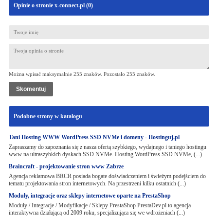
Opinie o stronie x-connect.pl (
0
)
Można wpisać maksymalnie 255 znaków. Pozostało
255
znaków.
Podobne strony w katalogu
Tani Hosting WWW WordPress SSD NVMe i domeny - Hostinguj.pl
Zapraszamy do zapoznania się z nasza ofertą szybkiego, wydajnego i taniego hostingu
www na ultraszybkich dyskach SSD NVMe. Hosting WordPress SSD NVMe, (...)
Braincraft - projektowanie stron www Zabrze
Agencja reklamowa BRCR posiada bogate doświadczeniem i świeżym podejściem do
tematu projektowania stron internetowych. Na przestrzeni kilku ostatnich (...)
Moduły, integracje oraz sklepy internetowe oparte na PrestaShop
Moduły / Integracje / Modyfikacje / Sklepy PrestaShop PrestaDev.pl to agencja
interaktywna działającą od 2009 roku, specjalizująca się we wdrożeniach (...)