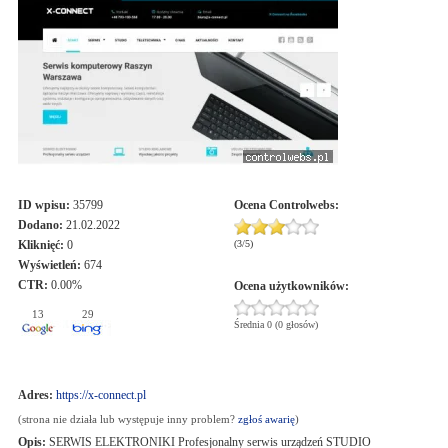
ID wpisu:
35799
Ocena
Controlwebs
:
Dodano:
21.02.2022
Kliknięć:
0
(
3
/
5
)
Wyświetleń:
674
CTR:
0.00%
Ocena użytkowników:
13
29
Średnia 0 (0 głosów)
Adres:
https://x-connect.pl
(strona nie działa lub występuje inny problem?
zgłoś awarię
)
Opis:
SERWIS ELEKTRONIKI Profesjonalny serwis urządzeń STUDIO