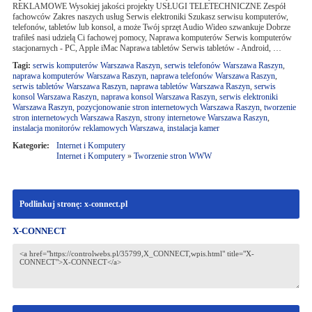
REKLAMOWE Wysokiej jakości projekty USŁUGI TELETECHNICZNE Zespół
fachowców Zakres naszych usług Serwis elektroniki Szukasz serwisu komputerów,
telefonów, tabletów lub konsol, a może Twój sprzęt Audio Wideo szwankuje Dobrze
trafiłeś nasi udzielą Ci fachowej pomocy, Naprawa komputerów Serwis komputerów
stacjonarnych - PC, Apple iMac Naprawa tabletów Serwis tabletów - Android, …
Tagi:
serwis komputerów Warszawa Raszyn
,
serwis telefonów Warszawa Raszyn
,
naprawa komputerów Warszawa Raszyn
,
naprawa telefonów Warszawa Raszyn
,
serwis tabletów Warszawa Raszyn
,
naprawa tabletów Warszawa Raszyn
,
serwis
konsol Warszawa Raszyn
,
naprawa konsol Warszawa Raszyn
,
serwis elektroniki
Warszawa Raszyn
,
pozycjonowanie stron internetowych Warszawa Raszyn
,
tworzenie
stron internetowych Warszawa Raszyn
,
strony internetowe Warszawa Raszyn
,
instalacja monitorów reklamowych Warszawa
,
instalacja kamer
Kategorie:
Internet i Komputery
Internet i Komputery
»
Tworzenie stron WWW
Podlinkuj stronę: x-connect.pl
X-CONNECT