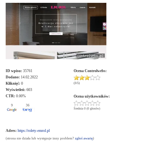
ID wpisu:
35761
Ocena
Controlwebs
:
Dodano:
14.02.2022
Kliknięć:
0
(
3
/
5
)
Wyświetleń:
603
CTR:
0.00%
Ocena użytkowników:
9
36
Średnia 0 (0 głosów)
Adres:
https://rolety-emrol.pl
(strona nie działa lub występuje inny problem?
zgłoś awarię
)