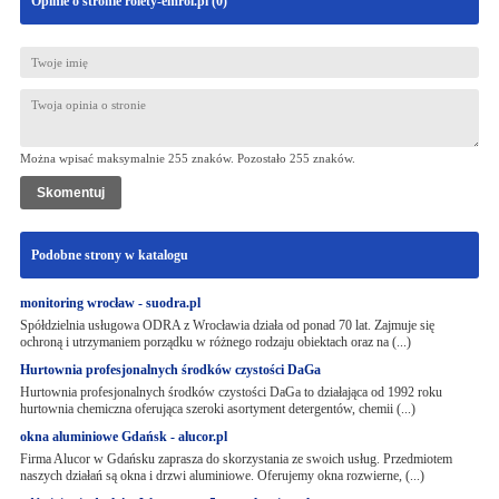
Opinie o stronie rolety-emrol.pl (
0
)
Można wpisać maksymalnie 255 znaków. Pozostało
255
znaków.
Podobne strony w katalogu
monitoring wrocław - suodra.pl
Spółdzielnia usługowa ODRA z Wrocławia działa od ponad 70 lat. Zajmuje się
ochroną i utrzymaniem porządku w różnego rodzaju obiektach oraz na (...)
Hurtownia profesjonalnych środków czystości DaGa
Hurtownia profesjonalnych środków czystości DaGa to działająca od 1992 roku
hurtownia chemiczna oferująca szeroki asortyment detergentów, chemii (...)
okna aluminiowe Gdańsk - alucor.pl
Firma Alucor w Gdańsku zaprasza do skorzystania ze swoich usług. Przedmiotem
naszych działań są okna i drzwi aluminiowe. Oferujemy okna rozwierne, (...)