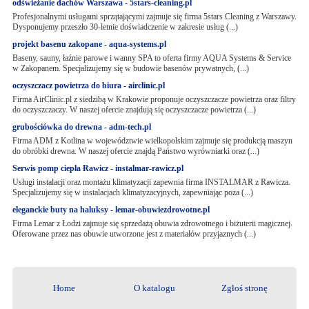
odświeżanie dachów Warszawa - 5stars-cleaning.pl
Profesjonalnymi usługami sprzątającymi zajmuje się firma 5stars Cleaning z Warszawy.
Dysponujemy przeszło 30-letnie doświadczenie w zakresie usług (...)
projekt basenu zakopane - aqua-systems.pl
Baseny, sauny, łaźnie parowe i wanny SPA to oferta firmy AQUA Systems & Service
w Zakopanem. Specjalizujemy się w budowie basenów prywatnych, (...)
oczyszczacz powietrza do biura - airclinic.pl
Firma AirClinic.pl z siedzibą w Krakowie proponuje oczyszczacze powietrza oraz filtry
do oczyszczaczy. W naszej ofercie znajdują się oczyszczacze powietrza (...)
grubościówka do drewna - adm-tech.pl
Firma ADM z Kotlina w województwie wielkopolskim zajmuje się produkcją maszyn
do obróbki drewna. W naszej ofercie znajdą Państwo wyrówniarki oraz (...)
Serwis pomp ciepła Rawicz - instalmar-rawicz.pl
Usługi instalacji oraz montażu klimatyzacji zapewnia firma INSTALMAR z Rawicza.
Specjalizujemy się w instalacjach klimatyzacyjnych, zapewniając poza (...)
eleganckie buty na haluksy - lemar-obuwiezdrowotne.pl
Firma Lemar z Łodzi zajmuje się sprzedażą obuwia zdrowotnego i biżuterii magicznej.
Oferowane przez nas obuwie utworzone jest z materiałów przyjaznych (...)
Home
O katalogu
Zgłoś stronę