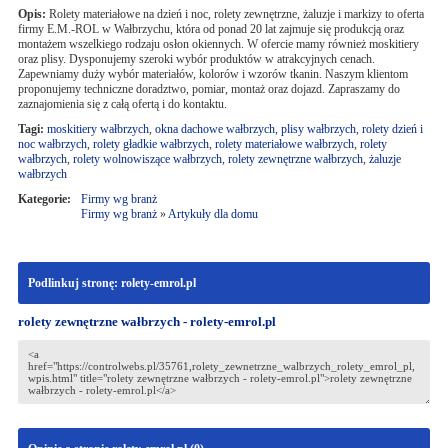
Opis:
Rolety materiałowe na dzień i noc, rolety zewnętrzne, żaluzje i markizy to oferta
firmy E.M.-ROL w Wałbrzychu, która od ponad 20 lat zajmuje się produkcją oraz
montażem wszelkiego rodzaju osłon okiennych. W ofercie mamy również moskitiery
oraz plisy. Dysponujemy szeroki wybór produktów w atrakcyjnych cenach.
Zapewniamy duży wybór materiałów, kolorów i wzorów tkanin. Naszym klientom
proponujemy techniczne doradztwo, pomiar, montaż oraz dojazd. Zapraszamy do
zaznajomienia się z całą ofertą i do kontaktu.
Tagi:
moskitiery wałbrzych
,
okna dachowe wałbrzych
,
plisy wałbrzych
,
rolety dzień i
noc wałbrzych
,
rolety gładkie wałbrzych
,
rolety materiałowe wałbrzych
,
rolety
wałbrzych
,
rolety wolnowiszące wałbrzych
,
rolety zewnętrzne wałbrzych
,
żaluzje
wałbrzych
Kategorie:
Firmy wg branż
Firmy wg branż
»
Artykuły dla domu
Podlinkuj stronę: rolety-emrol.pl
rolety zewnętrzne wałbrzych - rolety-emrol.pl