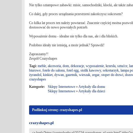
Nie tylko sztampowe zabawki: misie, samochodziki, klocki, ale także zab
Co dalej, gdy proces urządzania przestrzeni zakończysz sukcesem?
Co kilka lat proces ten należy powtarzać. Znacznie częściej można pozw
dostosować do nowo powstałych potrzeb.
Wyposażenie domu - idealne nie tylko dla nas, ale i dla bliskich.
Podobno ideały nie istnieją, a może jednak? Sprawdź!
Zapraszamy!!
Zespół Crazyshapes
Tagi:
meble
,
akcesoria
,
dom
,
dekoracje
,
wyposażenie
,
krzesła
,
sztućce
,
la
biurowe
,
fotele do salonu
,
fotel egg
,
stolik kawowy
,
sekretarzyk
,
lampa p
żyrandol
,
kinkiet
,
dywan
,
gazetnik
,
wieszak
,
zegar
,
stoper do drzwi
,
dozo
crazyshapes
Kategorie:
Sklepy Internetowe
»
Artykuły dla domu
Sklepy Internetowe
»
Artykuły dla dzieci
Podlinkuj stronę: crazyshapes.pl
crazyshapes.pl