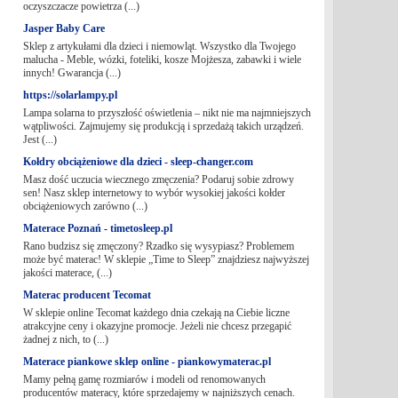
oczyszczacze powietrza (...)
Jasper Baby Care
Sklep z artykułami dla dzieci i niemowląt. Wszystko dla Twojego
malucha - Meble, wózki, foteliki, kosze Mojżesza, zabawki i wiele
innych! Gwarancja (...)
https://solarlampy.pl
Lampa solarna to przyszłość oświetlenia – nikt nie ma najmniejszych
wątpliwości. Zajmujemy się produkcją i sprzedażą takich urządzeń.
Jest (...)
Kołdry obciążeniowe dla dzieci - sleep-changer.com
Masz dość uczucia wiecznego zmęczenia? Podaruj sobie zdrowy
sen! Nasz sklep internetowy to wybór wysokiej jakości kołder
obciążeniowych zarówno (...)
Materace Poznań - timetosleep.pl
Rano budzisz się zmęczony? Rzadko się wysypiasz? Problemem
może być materac! W sklepie „Time to Sleep” znajdziesz najwyższej
jakości materace, (...)
Materac producent Tecomat
W sklepie online Tecomat każdego dnia czekają na Ciebie liczne
atrakcyjne ceny i okazyjne promocje. Jeżeli nie chcesz przegapić
żadnej z nich, to (...)
Materace piankowe sklep online - piankowymaterac.pl
Mamy pełną gamę rozmiarów i modeli od renomowanych
producentów materacy, które sprzedajemy w najniższych cenach.