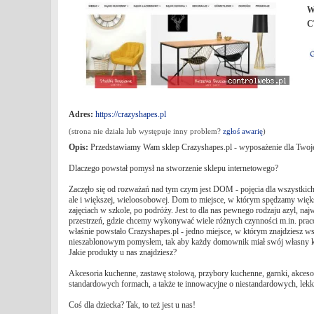
W
C
Adres:
https://crazyshapes.pl
(strona nie działa lub występuje inny problem?
zgłoś awarię
)
Opis:
Przedstawiamy Wam sklep Crazyshapes.pl - wyposażenie dla Twoj
Dlaczego powstał pomysł na stworzenie sklepu internetowego?
Zaczęło się od rozważań nad tym czym jest DOM - pojęcia dla wszystkich s
ale i większej, wieloosobowej. Dom to miejsce, w którym spędzamy więks
zajęciach w szkole, po podróży. Jest to dla nas pewnego rodzaju azyl, najw
przestrzeń, gdzie chcemy wykonywać wiele różnych czynności m.in. praco
właśnie powstało Crazyshapes.pl - jedno miejsce, w którym znajdziesz ws
nieszablonowym pomysłem, tak aby każdy domownik miał swój własny ką
Jakie produkty u nas znajdziesz?
Akcesoria kuchenne, zastawę stołową, przybory kuchenne, garnki, akcesor
standardowych formach, a także te innowacyjne o niestandardowych, lek
Coś dla dziecka? Tak, to też jest u nas!