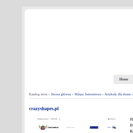
Home
Katalog stron »
Strona główna
»
Sklepy Internetowe
»
Artykuły dla domu
»
crazyshapes.pl
I
D
K