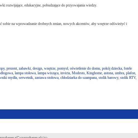
awki rozwijające, edukacyjne, pobudzające do przyswajania wiedzy.
olić sobie na wprowadzanie drobnych zmian, nowych akcentów, aby wnętrze odświeżyć i
mpy
,
prezent
,
zabawki
,
design
,
wnętrze
,
pomysł
,
oświetlenie do domu
,
pokój dziecka
,
fotele
odłogowa
,
lampa stołowa
,
lampa wisząca
,
invicta
,
Modesto
,
Kinghome
,
astona
,
umbra
,
plafon
,
wniki mydła
,
serwetnik
,
zastawa stołowa
,
chłodziarka do szampana
,
stolik barowy
,
stolik RTV
,