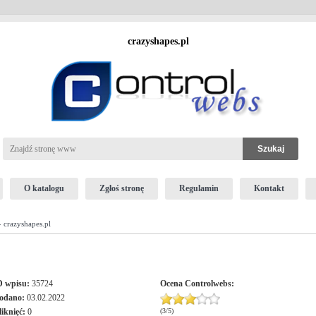
crazyshapes.pl
O katalogu
Zgłoś stronę
Regulamin
Kontakt
 crazyshapes.pl
D wpisu:
35724
Ocena
Controlwebs
:
odano:
03.02.2022
liknięć:
0
(
3
/
5
)