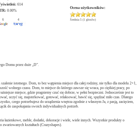
yświetleń:
614
Ocena użytkowników:
TR:
0.00%
6
4
Średnia 5 (1 głosów)
ego Domu przez duże „D”.
zalenie istotnego. Dom, to bez wątpienia miejsce dla całej rodziny, nie tylko dla modelu 2+1,
zość wolnego czasu. Dom, to miejsce do którego zawsze się wraca, po ciężkiej pracy, po
ażniejsze miejsce, gdzie pragniemy czuć się dobrze, w pełni bezpieczni. Jednocześnie jest to
wać, uczyć się, majsterkować, gotować, relaksować, bawić się, spędzać miło czas. Dlatego
zystko, czego potrzebujesz do urządzenia wnętrza zgodnie z własnym Ja, z pasją, zacięciem,
cik do zaspokajania swoich indywidualnych potrzeb.
ia łazienkowe, meble, dodatki, dekoracje i wiele, wiele innych. Wszystkie produkty o
ko zwariowanych kształtach (Crazyshapes).