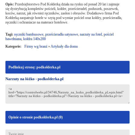
Opis:
Przedsiębiorstwo Pod Kołderką działa na rynku od ponad 20 lat i zajmuje
się dystrybucją kompletów pościeli, kołder, prześcieradeł, poduszek, poszewek,
koców, narzut, jak również ręczników, zasłon i obrusów. Dodatkowo firma Pod
Kołderką zaopatruje hotele w szytą pod wymiar pościel oraz kołdry, prześcieradła,
ręczniki i ochraniacze na materace hotelowe.
Tagi:
ręczniki bambusowe
,
prześcieradła satynowe
,
narzuty na fotel
,
pościel
bawełniana
,
kołdra 140x200
Kategorie:
Firmy wg branż
»
Artykuły dla domu
Podlinkuj stronę: podkolderka.pl
Narzuty na łóżko - podkolderka.pl
Opinie o stronie podkolderka.pl (
0
)