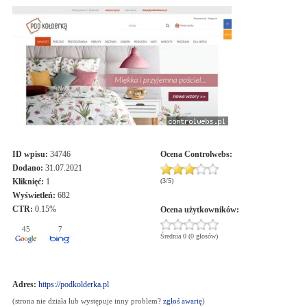
ID wpisu:
34746
Ocena
Controlwebs
:
Dodano:
31.07.2021
Kliknięć:
1
(
3
/
5
)
Wyświetleń:
682
CTR:
0.15%
Ocena użytkowników:
45
7
Średnia 0 (0 głosów)
Adres:
https://podkolderka.pl
(strona nie działa lub występuje inny problem?
zgłoś awarię
)