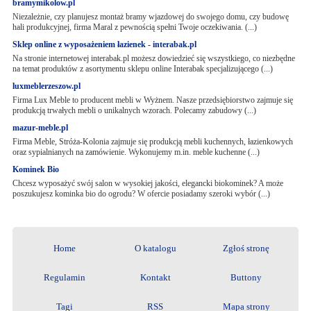
bramymikolow.pl
Niezależnie, czy planujesz montaż bramy wjazdowej do swojego domu, czy budowę
hali produkcyjnej, firma Maral z pewnością spełni Twoje oczekiwania. (...)
Sklep online z wyposażeniem łazienek - interabak.pl
Na stronie internetowej interabak.pl możesz dowiedzieć się wszystkiego, co niezbędne
na temat produktów z asortymentu sklepu online Interabak specjalizującego (...)
luxmeblerzeszow.pl
Firma Lux Meble to producent mebli w Wyżnem. Nasze przedsiębiorstwo zajmuje się
produkcją trwałych mebli o unikalnych wzorach. Polecamy zabudowy (...)
mazur-meble.pl
Firma Meble, Stróża-Kolonia zajmuje się produkcją mebli kuchennych, łazienkowych
oraz sypialnianych na zamówienie. Wykonujemy m.in. meble kuchenne (...)
Kominek Bio
Chcesz wyposażyć swój salon w wysokiej jakości, elegancki biokominek? A może
poszukujesz kominka bio do ogrodu? W ofercie posiadamy szeroki wybór (...)
Home
O katalogu
Zgłoś stronę
Regulamin
Kontakt
Buttony
Tagi
RSS
Mapa strony