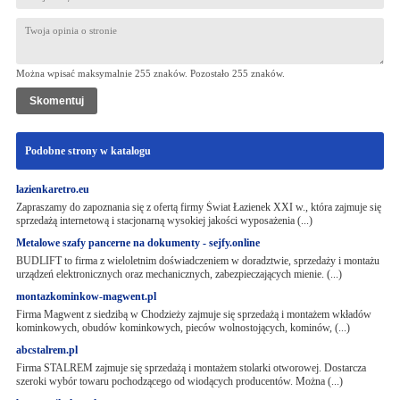
Można wpisać maksymalnie 255 znaków. Pozostało
255
znaków.
Podobne strony w katalogu
lazienkaretro.eu
Zapraszamy do zapoznania się z ofertą firmy Świat Łazienek XXI w., która zajmuje się
sprzedażą internetową i stacjonarną wysokiej jakości wyposażenia (...)
Metalowe szafy pancerne na dokumenty - sejfy.online
BUDLIFT to firma z wieloletnim doświadczeniem w doradztwie, sprzedaży i montażu
urządzeń elektronicznych oraz mechanicznych, zabezpieczających mienie. (...)
montazkominkow-magwent.pl
Firma Magwent z siedzibą w Chodzieży zajmuje się sprzedażą i montażem wkładów
kominkowych, obudów kominkowych, pieców wolnostojących, kominów, (...)
abcstalrem.pl
Firma STALREM zajmuje się sprzedażą i montażem stolarki otworowej. Dostarcza
szeroki wybór towaru pochodzącego od wiodących producentów. Można (...)