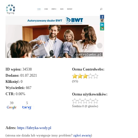
ID wpisu:
34538
Ocena
Controlwebs
:
Dodano:
01.07.2021
Kliknięć:
0
(
3
/
5
)
Wyświetleń:
667
CTR:
0.00%
Ocena użytkowników:
39
5
Średnia 0 (0 głosów)
Adres:
https://fabryka-wody.pl
(strona nie działa lub występuje inny problem?
zgłoś awarię
)