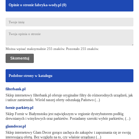
Opinie o stronie fabryka-wody.pl (
0
)
Można wpisać maksymalnie 255 znaków. Pozostało
255
znaków.
Podobne strony w katalogu
filterbank.pl
Sklep internetowy filterbank.pl oferuje oryginalne filtry do różnorodnych urządzeń, jak
i tańsze zamienniki. Wśród naszej oferty odszukają Państwo (...)
fornir-parkiety.pl
Sklep Fornir w Białymstoku jest największym w regionie dystrybutorem podłóg
drewnianych i winylowych oraz parkietów. Posiadamy szeroki wybór parkietów, (...)
glamdecor.pl
Sklep internetowy Glam Decor gorąco zachęca do zakupów i zapoznania się ze swoją
interesującą ofertą. Bez względu na to, czy właśnie urządzasz (...)