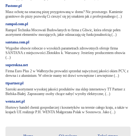
Pastone.pl
Masz ochotę na smaczną pizzę przygotowaną w domu? Nic prostszego. Kamienie
granitowe do pizzy pozwolą Ci cieszyć się jej smakiem jak z profesjonalnego (...)
rampol.com.pl
Rampol Technika Mocowań Budowlanych to firma z Gliwic, która oferuje pełen
asortyment elementów mocujących, jakie odznaczają się funkcjonalnością (...)
santana.com.pl
Wygodne obuwie robocze o wysokich parametrach zdrowotnych oferuje firma
SANTANA z miejscowości Złotokłos k. Warszawy. Jesteśmy producentem obuwia
(...)
superokna.net
Firma Euro Plus 2 w Wałbrzychu prowadzi sprzedaż najwyższej jakości okien PCV, z
drewna i z aluminium. W ofercie mamy też drzwi wewnętrzne i zewnętrzne (...)
ttpartner.pl
Szeroki asortyment wysokiej jakości produktów ma sklep internetowy TT Partner z
Bielska-Białej. Zapraszamy osoby chcące nabyć wyroby elektryczne, (...)
wenta.net.pl
Hurtowy handel chemii gospodarczej i kosmetyków na terenie całego kraju, a także w
krajach UE realizuje P.H. WENTA Małgorzata Polak w Sosnowcu. Jako (...)
Home
O katalogu
Zgłoś stronę