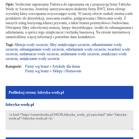
Opis:
Serdecznie zapraszamy Państwa do zapoznania się z propozycją firmy Fabryka
Wody ze Szczecina. Jesteśmy autoryzowanym dealerem firmy BWT, która oferuje
wysokiej klasy rozwiązania oczyszczające wodę. W naszej ofercie znaleźć można wiele
produktów do dezynfekcji, usuwania osadów, podgrzewania i filtrowania wody. Z
naszych usług korzystają klienci prywatni, a także branża przemysłowa i budowlana.
Oferujemy filtry odwróconej osmozy, lampy dezynfekujące, środki do odmanganiania i
odżelaziania, a oprócz tego zmiękczacze i technikę basenową. Na stronie internetowej
zamieściliśmy więcej informacji i potrzebne dane kontaktowe.
Tagi:
filtracja wody szczecin
,
filtry zmiękczające szczecin
,
odkamienianie wody
szczecin
,
odmanganianie wody szczecin
,
odżelazianie wody szczecin
,
twardość wody
szczecin
,
uzdatniacze wody szczecin
,
uzdatnianie wody szczecin
,
zmiękczacz wody
szczecin
,
zmiękczanie wody szczecin
Kategorie:
Firmy wg branż
»
Artykuły dla domu
Firmy wg branż
»
Sklepy i Hurtownie
Podlinkuj stronę: fabryka-wody.pl
fabryka-wody.pl