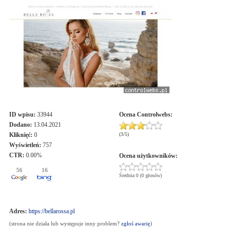
ID wpisu:
33944
Ocena
Controlwebs
:
Dodano:
13.04.2021
Kliknięć:
0
(
3
/
5
)
Wyświetleń:
757
CTR:
0.00%
Ocena użytkowników:
56
16
Średnia 0 (0 głosów)
Adres:
https://bellarossa.pl
(strona nie działa lub występuje inny problem?
zgłoś awarię
)