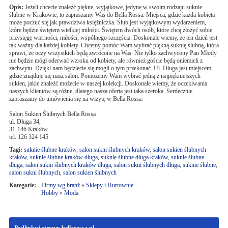
Opis:
Jeżeli chcecie znaleźć piękne, wyjątkowe, jedyne w swoim rodzaju suknie
ślubne w Krakowie, to zapraszamy Was do Bella Rossa. Miejsca, gdzie każda kobieta
może poczuć się jak prawdziwa księżniczka. Ślub jest wyjątkowym wydarzeniem,
które będzie świętem wielkiej miłości. Świętem dwóch osób, które chcą złożyć sobie
przysięgę wierności, miłości, wspólnego szczęścia. Doskonale wiemy, że ten dzień jest
tak ważny dla każdej kobiety. Chcemy pomóc Wam wybrać piękną suknię ślubną, która
sprawi, że oczy wszystkich będą zwrócone na Was. Nie tylko zachwycony Pan Młody
nie będzie mógł oderwać wzroku od kobiety, ale również goście będą oniemieli z
zachwytu. Dzięki nam będziecie się mogli o tym przekonać. Ul. Długa jest miejscem,
gdzie znajduje się nasz salon. Pomożemy Wam wybrać jedną z najpiękniejszych
sukien, jakie znaleźć możecie w naszej kolekcji. Doskonale wiemy, że oczekiwania
naszych klientów są różne, dlatego nasza oferta jest taka szeroka. Serdecznie
zapraszamy do umówienia się na wizytę w Bella Rossa.
Salon Sukien Ślubnych Bella Rossa
ul. Długa 34,
31-146 Kraków
tel. 126 324 145
Tagi:
suknie ślubne kraków
,
salon sukni ślubnych kraków
,
salon sukien ślubnych
kraków
,
suknie ślubne kraków długa
,
suknie ślubne długa kraków
,
suknie ślubne
długa
,
salon sukni ślubnych kraków długa
,
salon sukni ślubnych długa
,
suknie ślubne
,
salon sukni ślubnych
,
salon sukien ślubnych
Kategorie:
Firmy wg branż
»
Sklepy i Hurtownie
Hobby
»
Moda