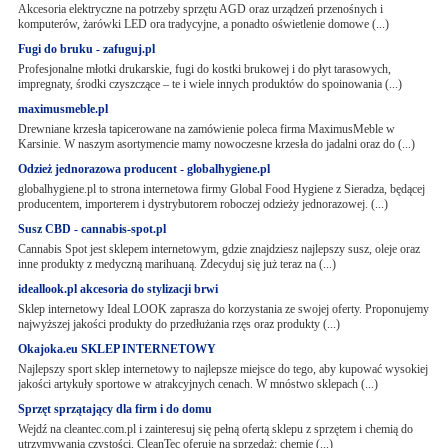
Akcesoria elektryczne na potrzeby sprzętu AGD oraz urządzeń przenośnych i
komputerów, żarówki LED ora tradycyjne, a ponadto oświetlenie domowe (...)
Fugi do bruku - zafuguj.pl
Profesjonalne młotki drukarskie, fugi do kostki brukowej i do płyt tarasowych,
impregnaty, środki czyszczące – te i wiele innych produktów do spoinowania (...)
maximusmeble.pl
Drewniane krzesła tapicerowane na zamówienie poleca firma MaximusMeble w
Karsinie. W naszym asortymencie mamy nowoczesne krzesła do jadalni oraz do (...)
Odzież jednorazowa producent - globalhygiene.pl
globalhygiene.pl to strona internetowa firmy Global Food Hygiene z Sieradza, będącej
producentem, importerem i dystrybutorem roboczej odzieży jednorazowej. (...)
Susz CBD - cannabis-spot.pl
Cannabis Spot jest sklepem internetowym, gdzie znajdziesz najlepszy susz, oleje oraz
inne produkty z medyczną marihuaną. Zdecyduj się już teraz na (...)
ideallook.pl akcesoria do stylizacji brwi
Sklep internetowy Ideal LOOK zaprasza do korzystania ze swojej oferty. Proponujemy
najwyższej jakości produkty do przedłużania rzęs oraz produkty (...)
Okajoka.eu SKLEP INTERNETOWY
Najlepszy sport sklep internetowy to najlepsze miejsce do tego, aby kupować wysokiej
jakości artykuły sportowe w atrakcyjnych cenach. W mnóstwo sklepach (...)
Sprzęt sprzątający dla firm i do domu
Wejdź na cleantec.com.pl i zainteresuj się pełną ofertą sklepu z sprzętem i chemią do
utrzymywania czystości. CleanTec oferuje na sprzedaż: chemię (...)