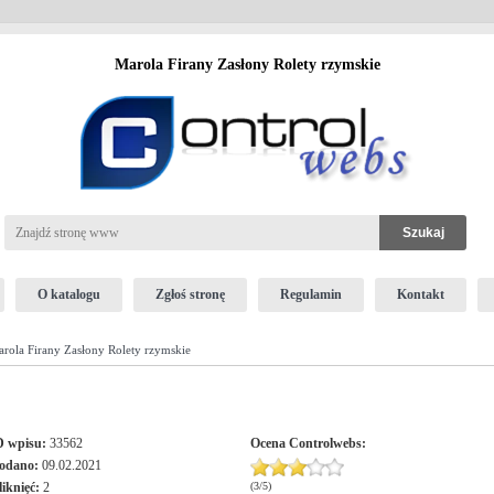
Marola Firany Zasłony Rolety rzymskie
O katalogu
Zgłoś stronę
Regulamin
Kontakt
rola Firany Zasłony Rolety rzymskie
D wpisu:
33562
Ocena
Controlwebs
:
odano:
09.02.2021
liknięć:
2
(
3
/
5
)