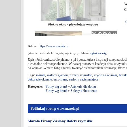
W
C
Adres:
https://www.marola.pl
(strona nie działa lub występuje inny problem?
zgłoś awarię
)
Opis:
Jeśli cenisz sobie piękno, styl i poszukujesz inspiracji wnętrzarsk
niebanalne dekoracje okienne. W naszej pracowni każdego dnia, z wysokiej
na wymiar. Wraz z Tobą chcemy tworzyć niezapomniane realizacje, któr
Tagi:
marola
,
zasłony glamou
,
r rolety rzymskie
,
szycie na wymiar
,
firank
dekoracje okienne
,
eurofirany
,
zaslony zaciemniajace
Kategorie:
Firmy wg branż
»
Artykuły dla domu
Firmy wg branż
»
Sklepy i Hurtownie
Podlinkuj stronę: www.marola.pl
Marola Firany Zasłony Rolety rzymskie