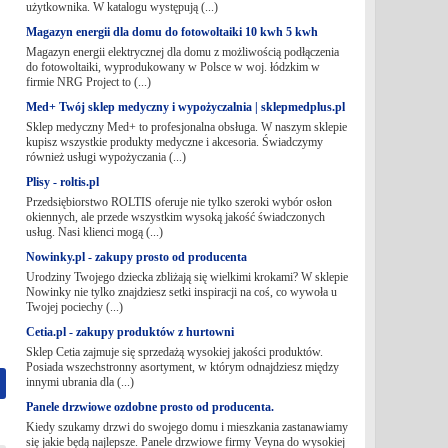
użytkownika. W katalogu występują (...)
Magazyn energii dla domu do fotowoltaiki 10 kwh 5 kwh
Magazyn energii elektrycznej dla domu z możliwością podłączenia
do fotowoltaiki, wyprodukowany w Polsce w woj. łódzkim w
firmie NRG Project to (...)
Med+ Twój sklep medyczny i wypożyczalnia | sklepmedplus.pl
Sklep medyczny Med+ to profesjonalna obsługa. W naszym sklepie
kupisz wszystkie produkty medyczne i akcesoria. Świadczymy
również usługi wypożyczania (...)
Plisy - roltis.pl
Przedsiębiorstwo ROLTIS oferuje nie tylko szeroki wybór osłon
okiennych, ale przede wszystkim wysoką jakość świadczonych
usług. Nasi klienci mogą (...)
Nowinky.pl - zakupy prosto od producenta
Urodziny Twojego dziecka zbliżają się wielkimi krokami? W sklepie
Nowinky nie tylko znajdziesz setki inspiracji na coś, co wywoła u
Twojej pociechy (...)
Cetia.pl - zakupy produktów z hurtowni
Sklep Cetia zajmuje się sprzedażą wysokiej jakości produktów.
Posiada wszechstronny asortyment, w którym odnajdziesz między
innymi ubrania dla (...)
Panele drzwiowe ozdobne prosto od producenta.
Kiedy szukamy drzwi do swojego domu i mieszkania zastanawiamy
się jakie będą najlepsze. Panele drzwiowe firmy Veyna do wysokiej