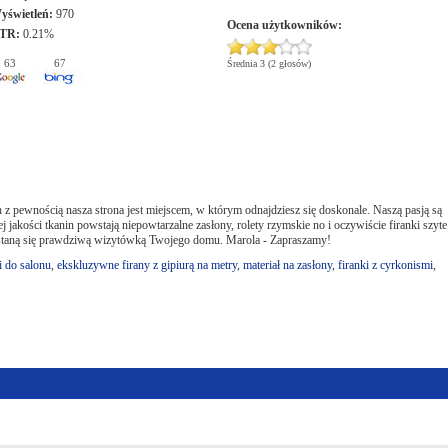
yświetleń:
970
Ocena użytkowników:
TR:
0.21%
63
67
Średnia 3 (2 głosów)
ich z pewnością nasza strona jest miejscem, w którym odnajdziesz się doskonale. Naszą pasją są
 jakości tkanin powstają niepowtarzalne zasłony, rolety rzymskie no i oczywiście firanki szyte
e staną się prawdziwą wizytówką Twojego domu. Marola - Zapraszamy!
i do salonu
,
ekskluzywne firany z gipiurą na metry
,
materiał na zasłony
,
firanki z cyrkonismi
,