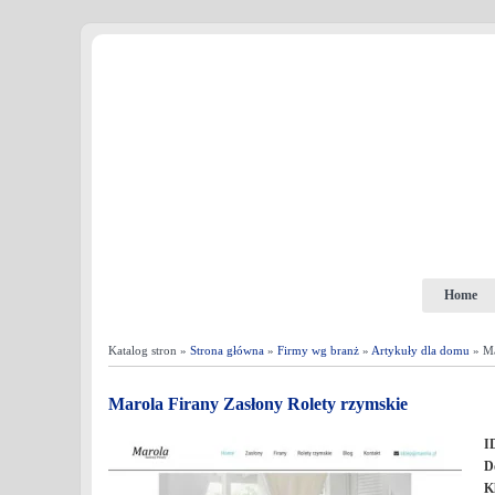
Home
Katalog stron »
Strona główna
»
Firmy wg branż
»
Artykuły dla domu
» Ma
Marola Firany Zasłony Rolety rzymskie
I
D
K