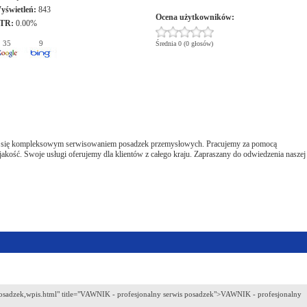
yświetleń:
843
Ocena użytkowników:
TR:
0.00%
35
9
Średnia 0 (0 głosów)
my się kompleksowym serwisowaniem posadzek przemysłowych. Pracujemy za pomocą
kość. Swoje usługi oferujemy dla klientów z całego kraju. Zapraszany do odwiedzenia naszej