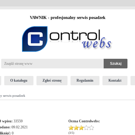
VAWNIK - profesjonalny serwis posadzek
O katalogu
Zgłoś stronę
Regulamin
Kontakt
y serwis posadzek
D wpisu:
33559
Ocena
Controlwebs
:
odano:
09.02.2021
liknięć:
0
(
3
/
5
)