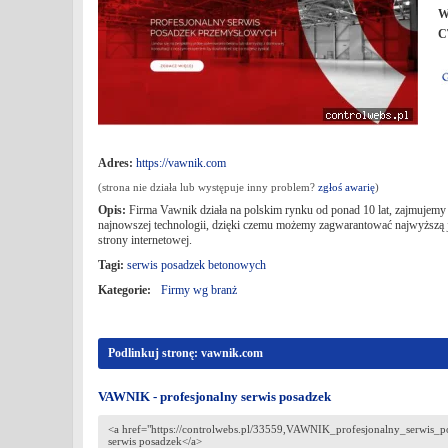
W
C
Adres:
https://vawnik.com
(strona nie działa lub występuje inny problem?
zgłoś awarię
)
Opis:
Firma Vawnik działa na polskim rynku od ponad 10 lat, zajmuje
najnowszej technologii, dzięki czemu możemy zagwarantować najwyższą ja
strony internetowej.
Tagi:
serwis posadzek betonowych
Kategorie:
Firmy wg branż
Podlinkuj stronę: vawnik.com
VAWNIK - profesjonalny serwis posadzek