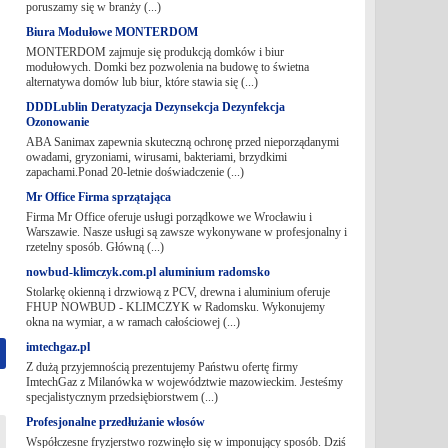
poruszamy się w branży (...)
Biura Modułowe MONTERDOM
MONTERDOM zajmuje się produkcją domków i biur
modułowych. Domki bez pozwolenia na budowę to świetna
alternatywa domów lub biur, które stawia się (...)
DDDLublin Deratyzacja Dezynsekcja Dezynfekcja
Ozonowanie
ABA Sanimax zapewnia skuteczną ochronę przed nieporządanymi
owadami, gryzoniami, wirusami, bakteriami, brzydkimi
zapachami.Ponad 20-letnie doświadczenie (...)
Mr Office Firma sprzątająca
Firma Mr Office oferuje usługi porządkowe we Wrocławiu i
Warszawie. Nasze usługi są zawsze wykonywane w profesjonalny i
rzetelny sposób. Główną (...)
nowbud-klimczyk.com.pl aluminium radomsko
Stolarkę okienną i drzwiową z PCV, drewna i aluminium oferuje
FHUP NOWBUD - KLIMCZYK w Radomsku. Wykonujemy
okna na wymiar, a w ramach całościowej (...)
imtechgaz.pl
Z dużą przyjemnością prezentujemy Państwu ofertę firmy
ImtechGaz z Milanówka w województwie mazowieckim. Jesteśmy
specjalistycznym przedsiębiorstwem (...)
Profesjonalne przedłużanie włosów
Współczesne fryzjerstwo rozwinęło się w imponujący sposób. Dziś