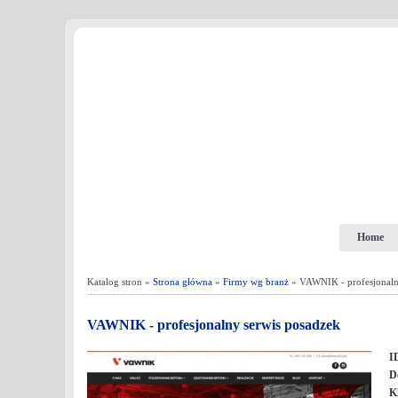
Home
Katalog stron »
Strona główna
»
Firmy wg branż
» VAWNIK - profesjonaln
VAWNIK - profesjonalny serwis posadzek
I
D
K