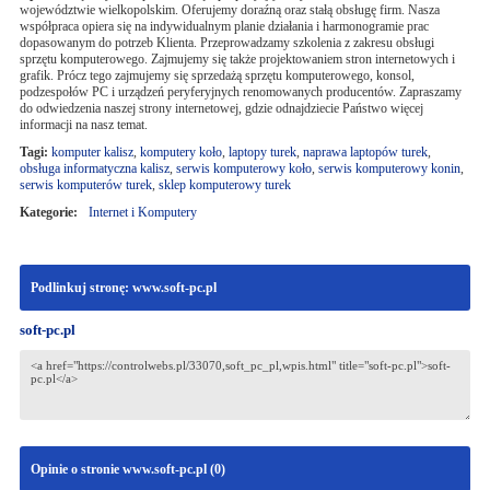
województwie wielkopolskim. Oferujemy doraźną oraz stałą obsługę firm. Nasza
współpraca opiera się na indywidualnym planie działania i harmonogramie prac
dopasowanym do potrzeb Klienta. Przeprowadzamy szkolenia z zakresu obsługi
sprzętu komputerowego. Zajmujemy się także projektowaniem stron internetowych i
grafik. Prócz tego zajmujemy się sprzedażą sprzętu komputerowego, konsol,
podzespołów PC i urządzeń peryferyjnych renomowanych producentów. Zapraszamy
do odwiedzenia naszej strony internetowej, gdzie odnajdziecie Państwo więcej
informacji na nasz temat.
Tagi:
komputer kalisz
,
komputery koło
,
laptopy turek
,
naprawa laptopów turek
,
obsługa informatyczna kalisz
,
serwis komputerowy koło
,
serwis komputerowy konin
,
serwis komputerów turek
,
sklep komputerowy turek
Kategorie:
Internet i Komputery
Podlinkuj stronę: www.soft-pc.pl
soft-pc.pl
Opinie o stronie www.soft-pc.pl (
0
)