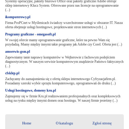
Systemy operacyjne, pakiety biurowe Office oraz pakiety graficzne Adobe oferuje
sklep internetowy Klucz System. Oferowane przez nas licencje na oprogramowanie
(...)
ikomputerowy.pl
Firma ProPCnet w Myślenicach świadczy wszechstronne usługi w obszarze IT. Nasza
oferta obejmuje usługi hostingowe, projektowanie stron internetowych (...)
Programy graficzne - omegasoft.pl
W swojej ofercie mamy oprogramowanie graficzne, które na pewno Wam się
przydadzą. Mamy między innymi takie programy jak Adobe czy Corel. Oferta jest (...)
amserwis-gsm.pl
Zapewniamy tanie naprawy komputerów w Wejherowie z fachowym podejściem
diagnostycznym. W naszym serwisie komputerowym znajdziecie Państwo faktycznych
(...)
cfsklep.pl
Zachęcamy do zaznajomienia się z ofertą sklepu internetowego Cyfryzacjafirm.pl.
Posiadamy szeroki wybór sprzętu komputerowego, oprogramowań do druku (...)
Usługi hostingowe, domeny kru.pl
Zajmujemy się w firmie Kru.pl realizowaniem profesjonalnych oraz kompleksowych
usług na rynku między innymi domen oraz hostingu. W naszej firmie jesteśmy (...)
Home
O katalogu
Zgłoś stronę