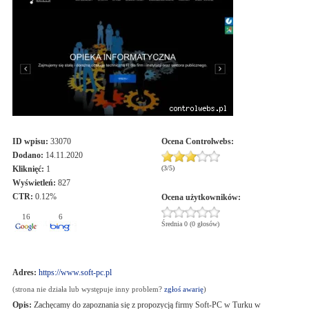
ID wpisu:
33070
Ocena
Controlwebs
:
Dodano:
14.11.2020
Kliknięć:
1
(
3
/
5
)
Wyświetleń:
827
CTR:
0.12%
Ocena użytkowników:
16
6
Średnia 0 (0 głosów)
Adres:
https://www.soft-pc.pl
(strona nie działa lub występuje inny problem?
zgłoś awarię
)
Opis:
Zachęcamy do zapoznania się z propozycją firmy Soft-PC w Turku w