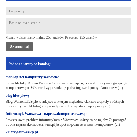
Można wpisać maksymalnie 255 znaków. Pozostało
255
znaków.
Podobne strony w katalogu
mobilap.net komputery sosnowiec
Firma Mobilap Adrian Banaś w Sosnowcu zajmuje się sprzedażą używanego sprzętu
komputerowego. W sprzedaży posiadamy poleasingowe laptopy i komputery (...)
blog lifestylowy
Blog WomenLifeStyle to miejsce w którym znajdziesz ciekawe artykuły z różnych
dziedzin życia. Od fotografii po rady na problemy które napotykamy (...)
Informatyk Warszawa - naprawakomputera.waw.pl
Powierz swój problem informatykom z Warszawy, którzy są po to, aby Ci pomagać.
Strona naprawakomputera.waw.pl jest poświęcona serwisowi komputerów (...)
kluczsystem-sklep.pl