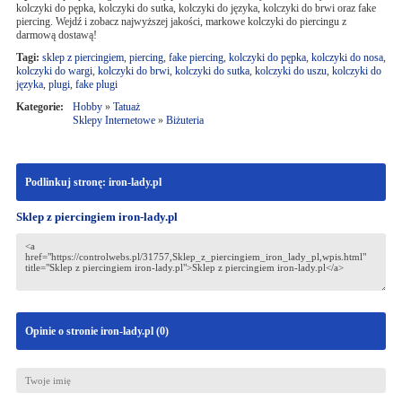
kolczyki do pępka, kolczyki do sutka, kolczyki do języka, kolczyki do brwi oraz fake
piercing. Wejdź i zobacz najwyższej jakości, markowe kolczyki do piercingu z
darmową dostawą!
Tagi:
sklep z piercingiem
,
piercing
,
fake piercing
,
kolczyki do pępka
,
kolczyki do nosa
,
kolczyki do wargi
,
kolczyki do brwi
,
kolczyki do sutka
,
kolczyki do uszu
,
kolczyki do
języka
,
plugi
,
fake plugi
Kategorie:
Hobby
»
Tatuaż
Sklepy Internetowe
»
Biżuteria
Podlinkuj stronę: iron-lady.pl
Sklep z piercingiem iron-lady.pl
Opinie o stronie iron-lady.pl (
0
)