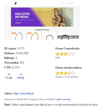
ID wpisu:
31757
Ocena
Controlwebs
:
Dodano:
23.04.2020
Kliknięć:
2
(
3
/
5
)
Wyświetleń:
953
CTR:
0.21%
Ocena użytkowników:
58
18
Średnia 3.33 (3 głosów)
Adres:
https://iron-lady.pl
(strona nie działa lub występuje inny problem?
zgłoś awarię
)
Opis:
Sklep z piercingiem iron-lady.pl ma w swoim asortymencie kolczyki do nosa,