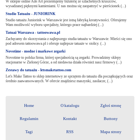
W sklepie online Ade Art prezentujemy biżuterię ze szlachetnych kruszców,
wysadzanej pięknymi kamieniami. U nas można się zaopatrzyć w pierścionek (...)
Studio Tatuażu - JUNIORINK
Studio tatuażu Juniorink w Warszawie jest istną fabryką kreatywności. Oferujemy
Wam możliwość wyboru specjalisty, którego prace najbardziej (...)
Tatuaż Warszawa - tattoowawa.pl
Zachęcamy do skorzystania z najlepszego studia tatuażu w Warszawie. Mieści się ono
pod adresem tattoowawa.pl i oferuje najlepsze tatuaże w stolicy. (...)
Novotime - modne i markowe zegarki
Novotime to polska firma, której specjalnością są zegarki. Prowadzimy sklepy
stacjonarne w Zielonej Górze, a od niedawna działa również nasz firmowy (...)
Zestawy do tatuażu - letsmaketattoo.com
Let's Make Tattoo to sklep internetowy ze sprzętem do tatuażu dla początkujących oraz
średnio zaawansowanych. W ofercie znajdziesz maszynki, zasilacze, (...)
Home
O katalogu
Zgłoś stronę
Regulamin
Kontakt
Buttony
Tagi
RSS
Mapa strony