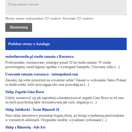
Można wpisać maksymalnie 255 znaków. Pozostało
255
znaków.
Podobne strony w katalogu
endorfinestudio.pl studio tatuażu z Rzeszowa
Profesjonalne, renomowane, istniejące ponad 10 lat studio tatuażu. W studiu
przestrzegamy zasad higieny zgodnie z wymogami Sanepidu. Używamy tylko (...)
Usuwanie tatuażu warszawa - tattoopoland.com
Zaszalej, daj sobie przestrzeń na wyrażenie siebie! Tatuaże w wykonaniu Tattoo Poland
to dzieła sztuki, które przyciągają oko oraz pozwalają na (...)
Sklep Zegarki Gino Rossi
Gdyby zastanowić się jak najtrafniej scharakteryzować zegarki Gino Rossi to od razu
na myśl przychodzą takie sformułowania jak szyk, elegancja i (...)
Sklep Jubilerski - Świat Biżuterii 24
Nasz sklep internetowy prezentuje bogatą ofertę, po brzegi wypełnioną pierścionkami
w rozmaitych odsłonach. Oryginalne modele, wysadzane cyrkoniami (...)
Sklep z Biżuterią - Ade Art