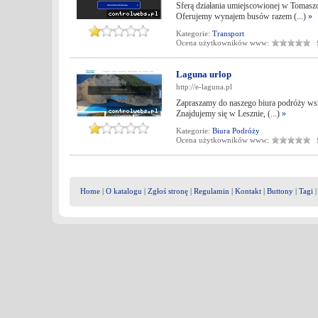
Sferą działania umiejscowionej w Tomas
Oferujemy wynajem busów razem (...)
»
Kategorie:
Transport
Ocena użytkowników www:
Śr
Laguna urlop
http://e-laguna.pl
Zapraszamy do naszego biura podróży wsz
Znajdujemy się w Lesznie, (...)
»
Kategorie:
Biura Podróży
Ocena użytkowników www:
Śr
Home
|
O katalogu
|
Zgłoś stronę
|
Regulamin
|
Kontakt
|
Buttony
|
Tagi