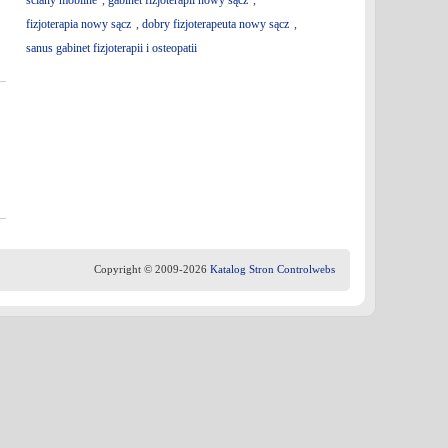
ściany mobilne
,
gabinet fizjoterapii nowy sącz
,
fizjoterapia nowy sącz
,
dobry fizjoterapeuta nowy sącz
,
sanus gabinet fizjoterapii i osteopatii
Copyright © 2009-2026
Katalog Stron Controlwebs