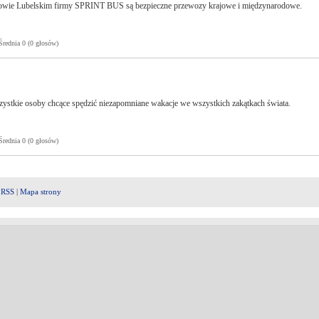
zowie Lubelskim firmy SPRINT BUS są bezpieczne przewozy krajowe i międzynarodowe.
ednia 0 (0 głosów)
ystkie osoby chcące spędzić niezapomniane wakacje we wszystkich zakątkach świata.
ednia 0 (0 głosów)
|
RSS
|
Mapa strony