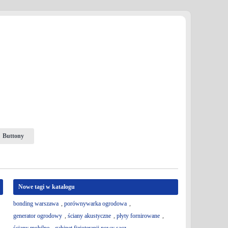
Buttony
Nowe tagi w katalogu
bonding warszawa
,
porównywarka ogrodowa
,
generator ogrodowy
,
ściany akustyczne
,
płyty fornirowane
,