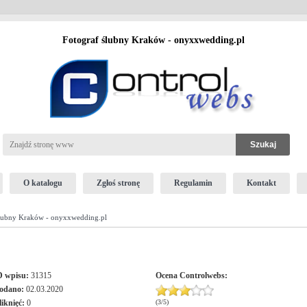
Fotograf ślubny Kraków - onyxxwedding.pl
O katalogu
Zgłoś stronę
Regulamin
Kontakt
ślubny Kraków - onyxxwedding.pl
D wpisu:
31315
Ocena
Controlwebs
:
odano:
02.03.2020
liknięć:
0
(
3
/
5
)