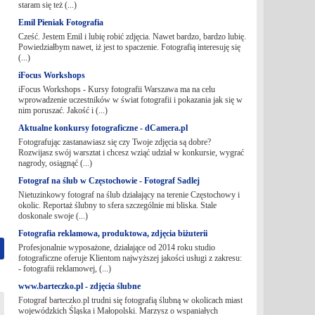
staram się też (...)
Emil Pieniak Fotografia
Cześć. Jestem Emil i lubię robić zdjęcia. Nawet bardzo, bardzo lubię.
Powiedziałbym nawet, iż jest to spaczenie. Fotografią interesuję się
(...)
iFocus Workshops
iFocus Workshops - Kursy fotografii Warszawa ma na celu
wprowadzenie uczestników w świat fotografii i pokazania jak się w
nim poruszać. Jakość i (...)
Aktualne konkursy fotograficzne - dCamera.pl
Fotografując zastanawiasz się czy Twoje zdjęcia są dobre?
Rozwijasz swój warsztat i chcesz wziąć udział w konkursie, wygrać
nagrody, osiągnąć (...)
Fotograf na ślub w Częstochowie - Fotograf Sadlej
Nietuzinkowy fotograf na ślub działający na terenie Częstochowy i
okolic. Reportaż ślubny to sfera szczególnie mi bliska. Stale
doskonale swoje (...)
Fotografia reklamowa, produktowa, zdjęcia biżuterii
Profesjonalnie wyposażone, działające od 2014 roku studio
fotograficzne oferuje Klientom najwyższej jakości usługi z zakresu:
- fotografii reklamowej, (...)
www.barteczko.pl - zdjęcia ślubne
Fotograf barteczko.pl trudni się fotografią ślubną w okolicach miast
wojewódzkich Śląska i Małopolski. Marzysz o wspaniałych