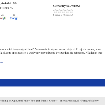
yświetleń:
902
Ocena użytkowników:
TR:
0.00%
25
20
Średnia 0 (0 głosów)
cie mieć inną sesję niż inni? Zastanawiacie się nad super miejsce? Przyjdzie do nas, a my
dlatego spieszcie się, a wtedy my przyjedziemy i wszystkim się zajmiemy. Nikt lepiej tego
bna