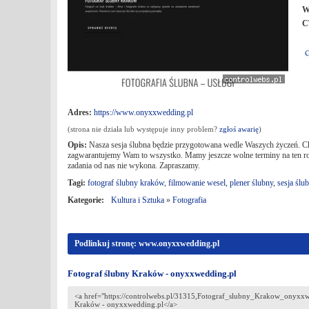
W
C
Adres:
https://www.onyxxwedding.pl
(strona nie działa lub występuje inny problem?
zgłoś awarię
)
Opis:
Nasza sesja ślubna będzie przygotowana wedle Waszych życzeń. Chce
zagwarantujemy Wam to wszystko. Mamy jeszcze wolne terminy na ten rok, 
zadania od nas nie wykona. Zapraszamy.
Tagi:
fotograf ślubny kraków
,
filmowanie wesel
,
plener ślubny
,
sesja ślu
Kategorie:
Kultura i Sztuka
»
Fotografia
Podlinkuj stronę: www.onyxxwedding.pl
Fotograf ślubny Kraków - onyxxwedding.pl