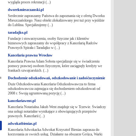
wygląda proces rekrutacji (...)
dworekmieszczanski.pl
Serdecznie zapraszamy Państwa do zapoznania się z ofertą Dworku
Mieszczańskiego. Nasz obiekt zlokalizowany jest tuż przy wjeździe
do Lublina. Specjalizujemy (...)
taradajko.pl
Fundacje i stowarzyszenia, osoby fizyczne jak i klientów
biznesowych zapraszamy do współpracy z Kancelarią Radców
Prawnych Spirała i Taradajko w (...)
Kancelaria prawna Wrocław
Kancelaria Prawna Adam Sobota specjalizuje się w świadczeniu
pomocy prawnej osobom fizycznym, które zaciągnęły kredyty we
frankach szwajcarskich. (...)
a
Dochodzenie odszkodowań, odszkodowanie i zadośćuczynienie
Duże Odszkodowania Kancelaria Odszkodowawcza to firma
odszkodowawcza zajmująca się dochodzeniem odszkodowań od
2008 r. Swoją ugruntowaną pozycję (...)
kancelariawent.pl
Kancelaria Notarialna Jakub Went znajduje się w Tczewie. Świadczy
ona usługi notarialne wynikające z obowiązujących przepisów
prawnych. Kancelarii (...)
adwokatbienias.pl
Kancelaria Adwokacka Adwokat Krzysztof Bienias zaprasza do
korzystania ze swoich usług. Działamy na obszarze Grójca, Warki