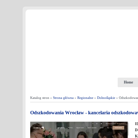
Home
Katalog stron »
Strona główna
»
Regionalne
»
Dolnośląskie
» Odszkodowan
Odszkodowania Wrocław - kancelaria odszkodow
I
D
K