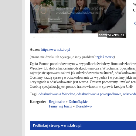
W
C
Adres:
https://www.kdro.pl
(strona nie działa lub występuje inny problem?
zgłoś awarię
)
Opis:
Pomoc poszkodowanym w wypadkach świadczy firma odszkodowawcza
Wrocław lub dobra kancelaria odszkodowawcza z Wrocławia. Specjalizac
zajmuje się sprawami takimi jak odszkodowania za śmierć, odszkodowania
Ocenimy każdą sprawę o odszkodowanie za wypadek i wycenimy jakie m
i czy ugoda o odszkodowanie jest ważna. Czasem pomożemy uzyskać re
Osobną specjalizacją jest pomoc frankowiczom w sprawie kredytu CHF 
Tagi:
odszkodowania Wrocław
,
odszkodowania powypadkowe
,
odszkodo
Kategorie:
Regionalne
»
Dolnośląskie
Firmy wg branż
»
Doradztwo
Podlinkuj stronę: www.kdro.pl