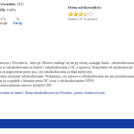
yświetleń:
1611
Ocena użytkowników:
TR:
0.00%
476
14
Średnia 3.67 (3 głosów)
 z Wrocławia - kdro.pl. Możesz natknąć się na jej stronę szukając hasła - odszkodowania
ja to odszkodowania za śmierć i odszkodowania z OC z sprawcy. Kancelaria od odszkodowań
 za pogryzienie przez psa, czy odszkodowania za błąd medyczny.
ożna otrzymać odszkodowanie. Wskażemy, czy sprawa o odszkodowanie nie jest przedawnion
ntę za wypadek z ubezpieczenia OC wraz z odszkodowaniem NNW.
- unieważnienie umowy kredytu CHF.
wania za śmierć
,
firma odszkodowawcza Wrocław
,
pomoc frankowiczom