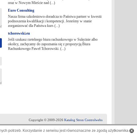
oraz w Nowym Mieście nad (...)
Euro Consulting
Nasza firma szkoleniowo-doradcza to Państwa partner w kwestii
podnoszenia kwalifikacji i kompetencji. Jesteśmy w stanie
zorganizować dla Państwa kurs (...)
tchorowski.eu
Jeśli szukasz rzetelnego biura rachunkowego w Sulęcinie albo
okolicy, zachęcamy do zapoznania się z propozycją Biura
Rachunkowego Paweł Tchorowski. (...)
Copyright © 2009-2026
Katalog Stron Controlwebs
ych potrzeb. Korzystanie z serwisu jest równoznaczne ze zgodą użytkownika