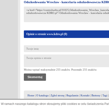
Odszkodowania Wrocław - kancelaria odszkodowawcza KDR
Opinie o stronie www.kdro.pl (
0
)
Można wpisać maksymalnie 255 znaków. Pozostało
255
znaków.
Home
|
O katalogu
|
Zgłoś stronę
|
Regulamin
|
Kontakt
|
Buttony
|
Tagi
W ramach naszego katalogu stron stosujemy pliki cookies w celu świadczenia P