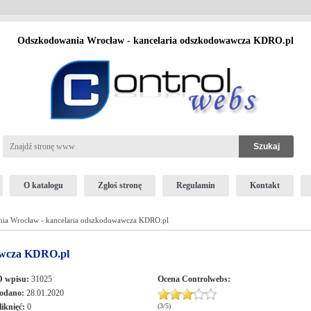
Odszkodowania Wrocław - kancelaria odszkodowawcza KDRO.pl
O katalogu
Zgłoś stronę
Regulamin
Kontakt
ia Wrocław - kancelaria odszkodowawcza KDRO.pl
awcza KDRO.pl
D wpisu:
31025
Ocena
Controlwebs
:
odano:
28.01.2020
liknięć:
0
(
3
/
5
)