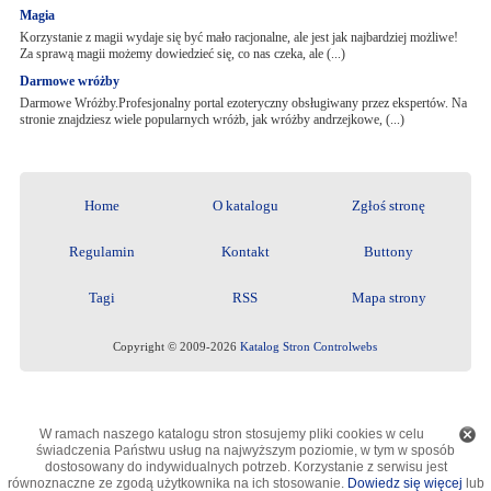
Magia
Korzystanie z magii wydaje się być mało racjonalne, ale jest jak najbardziej możliwe!
Za sprawą magii możemy dowiedzieć się, co nas czeka, ale (...)
Darmowe wróżby
Darmowe Wróżby.Profesjonalny portal ezoteryczny obsługiwany przez ekspertów. Na
stronie znajdziesz wiele popularnych wróżb, jak wróżby andrzejkowe, (...)
Home
O katalogu
Zgłoś stronę
Regulamin
Kontakt
Buttony
Tagi
RSS
Mapa strony
Copyright © 2009-2026
Katalog Stron Controlwebs
W ramach naszego katalogu stron stosujemy pliki cookies w celu
świadczenia Państwu usług na najwyższym poziomie, w tym w sposób
dostosowany do indywidualnych potrzeb. Korzystanie z serwisu jest
równoznaczne ze zgodą użytkownika na ich stosowanie.
Dowiedz się więcej
lub