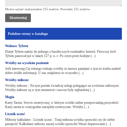
Można wpisać maksymalnie 255 znaków. Pozostało
255
znaków.
Podobne strony w katalogu
Wolnosc Tybetu
Dzieje Tybetu należy do jednego z burzliwszych rozdziałów historii. Pierwszy król
Tybetu panował już w latach 127 p. n. e. Po czym przez kolejne (...)
Wróżby na wysokim poziomie
Jeśli interesują Cię różnego rodzaju wróżby to musisz pamiętać o tym że trzeba znaleźć
dobre źródło informacji. U nas znajdziesz to wszystko (...)
Wróżby miłosne
Wróżby miłosne - Na tym portalu świadczę usługi polegające na wróżeniu miłosnym.
Wróżby miłosne są w tym momencie i zawsze były najbardziej (...)
Magia
Karty Tarota. Serwis ezoteryczny, w którym wróżki online przepowiadają przyszłość.
Karty tarota to wiarygodne narzędzie ezoteryczne. Wróżby (...)
Licznik uczuć
Miłosny kalkulator - Licznik uczuć - Tutaj miłosna wróżka sprawdzi czy do siebie
pasujecie! Kalkulator miłosny naszej wróżki sprawdzi Wasze dopasowanie (...)