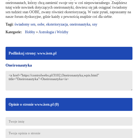
oneironautach, którzy chcą zamienić swoje sny w coś niepowtarzalnego. Znajdziesz
tutaj wiele nowinek dotyczących oneironautyki, dowiesz się jak osiągnać świadomy
sen tudzież stan OOBE, zwany również eksterioryzacją. W razie pytań, zapraszamy na
nasze forum dyskusyjne, gdzie każdy z pewnością znajdzie coś dla siebie.
Tagi:
świadomy sen
,
oobe
,
eksterioryzacja
,
oneironautyka
,
sny
Kategorie:
Hobby
»
Astrologia i Wróżby
Podlinkuj stronę: www.isen.pl
Oneironautyka
Opinie o stronie www.isen.pl (
0
)