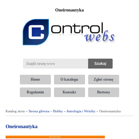
Oneironautyka
Home
O katalogu
Zgłoś stronę
Regulamin
Kontakt
Buttony
Katalog stron »
Strona główna
»
Hobby
»
Astrologia i Wróżby
» Oneironautyka
Oneironautyka