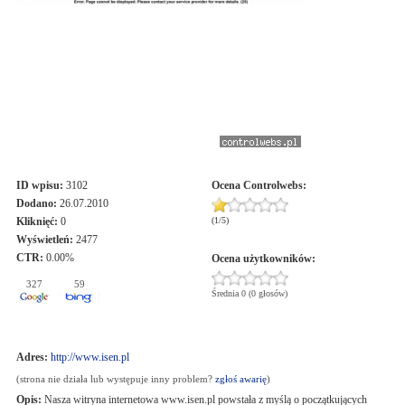
ID wpisu:
3102
Ocena
Controlwebs
:
Dodano:
26.07.2010
Kliknięć:
0
(
1
/
5
)
Wyświetleń:
2477
CTR:
0.00%
Ocena użytkowników:
327
59
Średnia 0 (0 głosów)
Adres:
http://www.isen.pl
(strona nie działa lub występuje inny problem?
zgłoś awarię
)
Opis:
Nasza witryna internetowa www.isen.pl powstała z myślą o początkujących