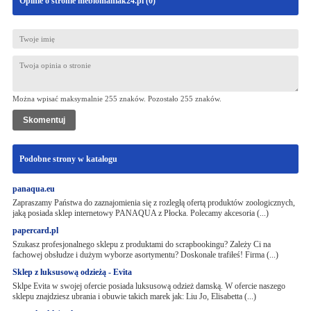
Opinie o stronie meblomaniak24.pl (
0
)
Można wpisać maksymalnie 255 znaków. Pozostało
255
znaków.
Podobne strony w katalogu
panaqua.eu
Zapraszamy Państwa do zaznajomienia się z rozległą ofertą produktów zoologicznych,
jaką posiada sklep internetowy PANAQUA z Płocka. Polecamy akcesoria (...)
papercard.pl
Szukasz profesjonalnego sklepu z produktami do scrapbookingu? Zależy Ci na
fachowej obsłudze i dużym wyborze asortymentu? Doskonale trafiłeś! Firma (...)
Sklep z luksusową odzieżą - Evita
Sklpe Evita w swojej ofercie posiada luksusową odzież damską. W ofercie naszego
sklepu znajdziesz ubrania i obuwie takich marek jak: Liu Jo, Elisabetta (...)