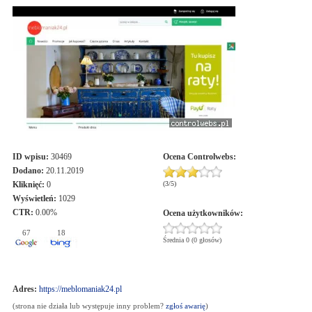
ID wpisu:
30469
Ocena
Controlwebs
:
Dodano:
20.11.2019
Kliknięć:
0
(
3
/
5
)
Wyświetleń:
1029
CTR:
0.00%
Ocena użytkowników:
67
18
Średnia 0 (0 głosów)
Adres:
https://meblomaniak24.pl
(strona nie działa lub występuje inny problem?
zgłoś awarię
)