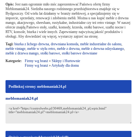
Opis:
Jest nam ogromnie miło móc zaprezentować Państwu ofertę firmy
Meblomaniak24. Siedziba naszego rodzinnego przedsiębiorstwa znajduje się w
Bydgoszczy. Od wielu lat działamy w branży meblowej, a specjalizujemy się w
imporcie, sprzedaży, renowacji i zdobieniu mebli. Można u nas kupić meble z drewna
mango, akacjowego, sheesham, rustykalne, industrialne czy też retro vintage. W naszej
ofercie znajdą Państwo stoły, szafki, komody, krzesła, stołki barowe, szafki nocne i
RTV, konsole, biurka i wiele innych. Zapewniamy najwyższą jakość produktów i
obsługi. Aby dowiedzieć się więcej, wystarczy zajrzeć na stronę.
Tagi:
biurka z lichego drewna
,
drewniana komoda
,
meble industrialne do salonu
,
meble vintage
,
meble w stylu retro
,
meble z drewna
,
meble z drewna odzyskanego
,
meble z drzewa mango
,
stołki barowe
,
stołki barowe drewniane
Kategorie:
Firmy wg branż
»
Sklepy i Hurtownie
Firmy wg branż
»
Artykuły dla domu
Podlinkuj stronę: meblomaniak24.pl
meblomaniak24.pl