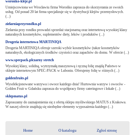
woronko-kleje.pl
Umiejscowiona we Wrocławiu firma Worońko zaprasza do skorzystania ze swoich
usług. Od ponad 20 lat firma specjalizuje się w dystrybucji klejów przemysłowych.
(...)
zielarniaprzyrondku.pl
Zielarnia przy rondku prowadzi sprzedaż stacjonarną oraz internetową wysokiej klasy
naturalnych kosmetyków, suplementów diety, leków i produktów (...)
Drogeria internetowa MARTINIQA
Drogeria MARTINIQA oferuje szeroki wybór kosmetyków (takze kosmetyków
naturalnych, ekologicznych środków czystości oraz zapachów do domu. W ofercie (...)
www.specpack.plczarny stretch
Wysokiej klasy, solidną, wytrzymałą maszynową i ręczną folię znajdą Państwo w
sklepie internetowym SPEC-PACK w Luboniu. Oferujemy folię w różnych (...)
goldenfruits.pl
Wyselekcjonowane warzywa i owoce każdego dnia! Hurtownia warzyw i owoców -
Golden Fruit w Gdańsku zaprasza do współpracy firmy cateringowe i lokale (...)
sklepmatus.pl
Zapraszamy do zaznajomienia się z ofertą sklepu myśliwskiego MATUS z Krakowa.
W naszej ofercie znajdują się niezbędne elementy wyposażenia każdego (...)
Home
O katalogu
Zgłoś stronę