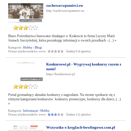
zachowacwpamieci.eu
http://zachowacwpamieci.eu
Biuro Pośrednictwa Innowator działające w Krakowie to firma Lucyny Marii
Jeznach Jurczyńskiej, która poszukując informacji o swoich przodkach - (...)
»
Kategorie:
Hobby
|
Blogi
Ocena użytkowników www:
Średnia 0 (0 głosów)
Konkursowi.pl - Wygrywaj konkursy razem z
nami!
https://konkursowi.pl
Portal gromadzący aktualne konkursy z nagrodami. Na stronie spotkacie się z
różnymi kategoriami konkursów: konkursy promocyjne, konkursy dla dzieci, (...)
»
Kategorie:
Informacje
|
Hobby
Ocena użytkowników www:
Średnia 3 (2 głosów)
Wszysztko o kręglach-bowlingowo.com.pl