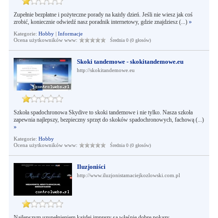
Zupełnie bezpłatne i pożyteczne porady na każdy dzień. Jeśli nie wiesz jak coś
zrobić, koniecznie odwiedź nasz poradnik internetowy, gdzie znajdziesz (...)
»
Kategorie:
Hobby
|
Informacje
Ocena użytkowników www:
Średnia 0 (0 głosów)
Skoki tandemowe - skokitandemowe.eu
http://skokitandemowe.eu
Szkoła spadochronowa Skydive to skoki tandemowe i nie tylko. Nasza szkoła
zapewnia najlepszy, bezpieczny sprzęt do skoków spadochronowych, fachową (...)
»
Kategorie:
Hobby
Ocena użytkowników www:
Średnia 0 (0 głosów)
Iluzjoniści
http://www.iluzjonistamaciejkozlowski.com.pl
Najlepszym uzupełnieniem każdej imprezy są właśnie dobre pokazy