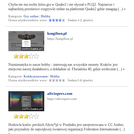
Chyba nie ma osoby która gra w Quake2 i nie słyszał o PLQ2. Najstarsze i
najbardziej prestiżowe rozgrywki online na platformie Quake2 gdzie zmagają (...)
»
Kategorie:
Gry online
|
Hobby
Ocena użytkowników www:
Średnia 4 (1 głosów)
ksngibon.pl
https://ksngibon.pl
Numizmatyka to nasze hobby - interesują nas wszystkie monety. Kraków jest
miejscem naszej działalności, a dokładnie ul. Floriańska 40, gdzie serdecznie (...)
»
Kategorie:
Kolekcjonowanie
|
Hobby
Ocena użytkowników www:
Średnia 0 (0 głosów)
aliviopers.com
https://aliviopers.com
Hodowla kotów perskich Alivio*pl w Prudniku jest zarejestrowana w CC Amber,
jaki przynależy do największej światowej organizacji Federation Internationale (...)
»