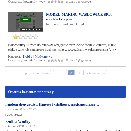
Ocena użytkowników www:
Średnia 0 (0 głosów)
MODEL-MAKING WASŁOWICZ SP.J.
modele latające
http://www.modelmaking.pl
Półprodukty służące do budowy względnie też zupełne modele lotnicze, silniki
elektryczne lub spalinowe i paliwo, wraz z szczegółami wyekwipowania (...)
»
Kategorie:
Hobby
|
Modelarstwo
Ocena użytkowników www:
Średnia 0 (0 głosów)
poprzednia strona
1
2
3
4
następna strona
Ostatnio komentowane strony
Fandom shop gadżety filmowe i książkowe, magiczne prezenty.
1 Kwietnia 2025, o 17:22
super rzeczy!
Ezolinia Wróżby
4 Stycznia 2025, o 18:10