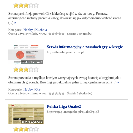
Strona preinfuzja pozwoli Ci z lekkością wejść w świat kawy. Poznasz
alternatywne metody parzenia kawy, dowiesz się jak odpowiednio wybrać ziarna
(...)
»
Kategorie:
Hobby
|
Kuchnia
Ocena użytkowników www:
Średnia 0 (0 głosów)
Serwis informacyjny o zasadach gry w kręgle
https://bowlingowo.com.pl
Strona powstała z myślą o każdym zaczynających swoją historię z kręglami jak i
obeznanych graczach. Bowling jest aktualnie jedną z najpopularniejszych (...)
»
Kategorie:
Hobby
|
Gry
Ocena użytkowników www:
Średnia 0 (0 głosów)
Polska Liga Quake2
http://cup.planetquake.pl/quake2/plq2