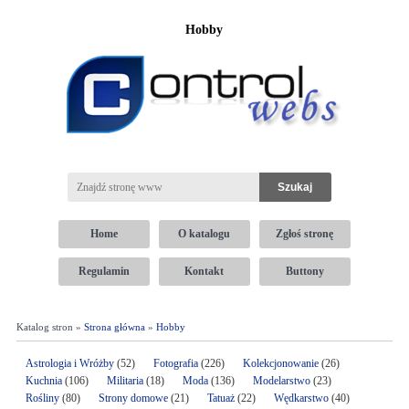
Hobby
Home
O katalogu
Zgłoś stronę
Regulamin
Kontakt
Buttony
Katalog stron »
Strona główna
»
Hobby
Astrologia i Wróżby
(52)
Fotografia
(226)
Kolekcjonowanie
(26)
Kuchnia
(106)
Militaria
(18)
Moda
(136)
Modelarstwo
(23)
Rośliny
(80)
Strony domowe
(21)
Tatuaż
(22)
Wędkarstwo
(40)