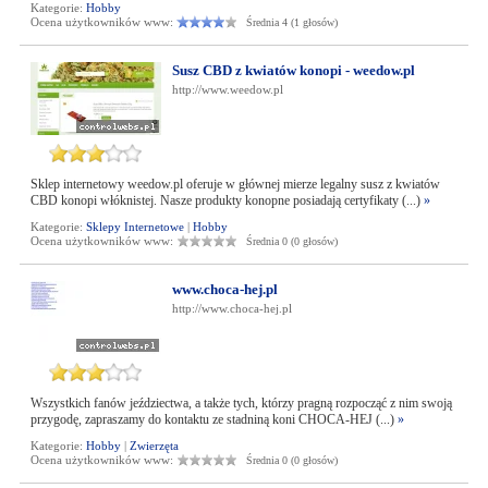
Kategorie:
Hobby
Ocena użytkowników www:
Średnia 4 (1 głosów)
Susz CBD z kwiatów konopi - weedow.pl
http://www.weedow.pl
Sklep internetowy weedow.pl oferuje w głównej mierze legalny susz z kwiatów
CBD konopi włóknistej. Nasze produkty konopne posiadają certyfikaty (...)
»
Kategorie:
Sklepy Internetowe
|
Hobby
Ocena użytkowników www:
Średnia 0 (0 głosów)
www.choca-hej.pl
http://www.choca-hej.pl
Wszystkich fanów jeździectwa, a także tych, którzy pragną rozpocząć z nim swoją
przygodę, zapraszamy do kontaktu ze stadniną koni CHOCA-HEJ (...)
»
Kategorie:
Hobby
|
Zwierzęta
Ocena użytkowników www:
Średnia 0 (0 głosów)