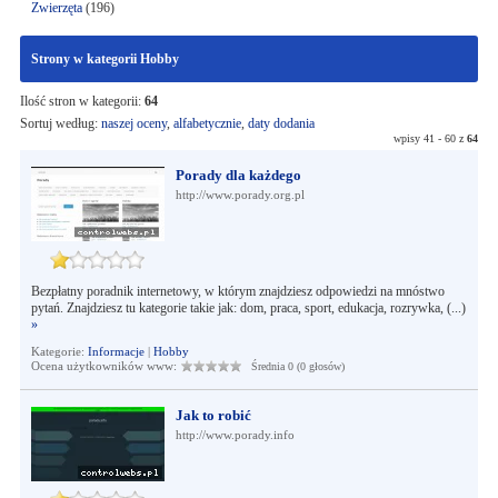
Zwierzęta
(196)
Strony w kategorii Hobby
Ilość stron w kategorii:
64
Sortuj według:
naszej oceny
,
alfabetycznie
,
daty dodania
wpisy 41 - 60 z
64
Porady dla każdego
http://www.porady.org.pl
Bezpłatny poradnik internetowy, w którym znajdziesz odpowiedzi na mnóstwo
pytań. Znajdziesz tu kategorie takie jak: dom, praca, sport, edukacja, rozrywka, (...)
»
Kategorie:
Informacje
|
Hobby
Ocena użytkowników www:
Średnia 0 (0 głosów)
Jak to robić
http://www.porady.info