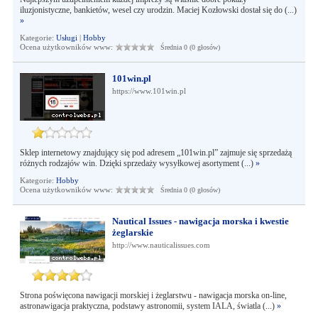
iluzjonistyczne, bankietów, wesel czy urodzin. Maciej Kozłowski dostał się do (...)
»
Kategorie:
Usługi
|
Hobby
Ocena użytkowników www:
Średnia 0 (0 głosów)
101win.pl
https://www.101win.pl
Sklep internetowy znajdujący się pod adresem „101win.pl” zajmuje się sprzedażą
różnych rodzajów win. Dzięki sprzedaży wysyłkowej asortyment (...)
»
Kategorie:
Hobby
Ocena użytkowników www:
Średnia 0 (0 głosów)
Nautical Issues - nawigacja morska i kwestie
żeglarskie
http://www.nauticalissues.com
Strona poświęcona nawigacji morskiej i żeglarstwu - nawigacja morska on-line,
astronawigacja praktyczna, podstawy astronomii, system IALA, światla (...)
»