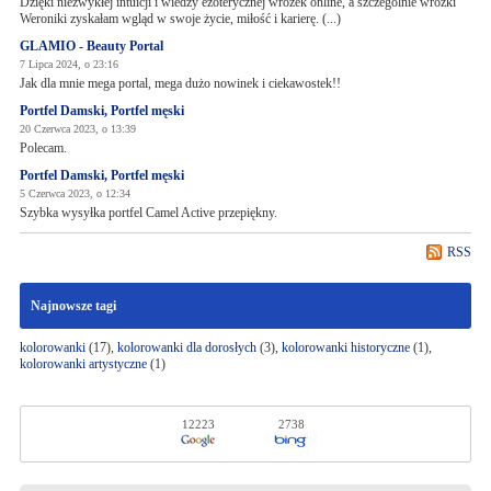
Dzięki niezwykłej intuicji i wiedzy ezoterycznej wróżek online, a szczególnie wróżki
Weroniki zyskałam wgląd w swoje życie, miłość i karierę. (...)
GLAMIO - Beauty Portal
7 Lipca 2024, o 23:16
Jak dla mnie mega portal, mega dużo nowinek i ciekawostek!!
Portfel Damski, Portfel męski
20 Czerwca 2023, o 13:39
Polecam.
Portfel Damski, Portfel męski
5 Czerwca 2023, o 12:34
Szybka wysyłka portfel Camel Active przepiękny.
RSS
Najnowsze tagi
kolorowanki
(17),
kolorowanki dla dorosłych
(3),
kolorowanki historyczne
(1),
kolorowanki artystyczne
(1)
12223
2738