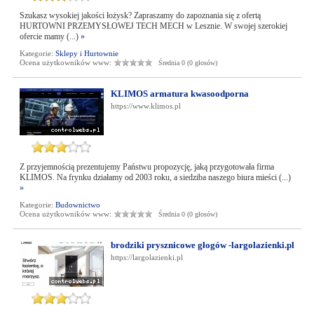
Szukasz wysokiej jakości łożysk? Zapraszamy do zapoznania się z ofertą
HURTOWNI PRZEMYSŁOWEJ TECH MECH w Lesznie. W swojej szerokiej
ofercie mamy (...)
»
Kategorie:
Sklepy i Hurtownie
Ocena użytkowników www:
Średnia 0 (0 głosów)
KLIMOS armatura kwasoodporna
https://www.klimos.pl
Z przyjemnością prezentujemy Państwu propozycję, jaką przygotowała firma
KLIMOS. Na frynku działamy od 2003 roku, a siedziba naszego biura mieści (...)
»
Kategorie:
Budownictwo
Ocena użytkowników www:
Średnia 0 (0 głosów)
brodziki prysznicowe głogów -largolazienki.pl
https://largolazienki.pl