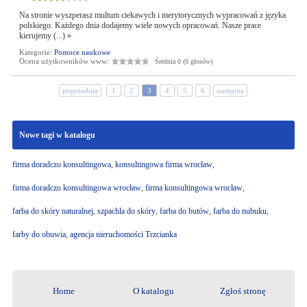
Na stronie wyszperasz multum ciekawych i merytorycznych wypracowań z języka
polskiego. Każdego dnia dodajemy wiele nowych opracowań. Nasze prace
kierujemy (...)
»
Kategorie:
Pomoce naukowe
Ocena użytkowników www:
Średnia 0 (0 głosów)
poprzednia
1
2
3
4
5
6
następna
Nowe tagi w katalogu
firma doradczo konsultingowa
,
konsultingowa firma wrocław
,
firma doradczo konsultingowa wrocław
,
firma konsultingowa wrocław
,
farba do skóry naturalnej
,
szpachla do skóry
,
farba do butów
,
farba do nubuku
,
farby do obuwia
,
agencja nieruchomości Trzcianka
Home
O katalogu
Zgłoś stronę