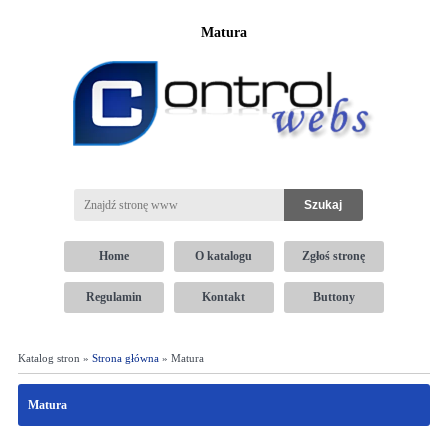
Matura
Home
O katalogu
Zgłoś stronę
Regulamin
Kontakt
Buttony
Katalog stron »
Strona główna
» Matura
Matura