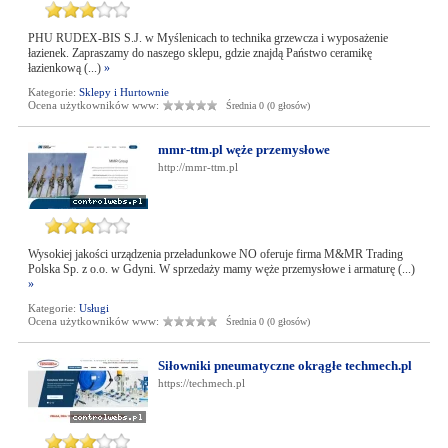
PHU RUDEX-BIS S.J. w Myślenicach to technika grzewcza i wyposażenie
łazienek. Zapraszamy do naszego sklepu, gdzie znajdą Państwo ceramikę
łazienkową (...)
»
Kategorie:
Sklepy i Hurtownie
Ocena użytkowników www:
Średnia 0 (0 głosów)
mmr-ttm.pl węże przemysłowe
http://mmr-ttm.pl
Wysokiej jakości urządzenia przeładunkowe NO oferuje firma M&MR Trading
Polska Sp. z o.o. w Gdyni. W sprzedaży mamy węże przemysłowe i armaturę (...)
»
Kategorie:
Usługi
Ocena użytkowników www:
Średnia 0 (0 głosów)
Siłowniki pneumatyczne okrągłe techmech.pl
https://techmech.pl