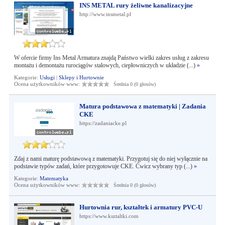
INS METAL rury żeliwne kanalizacyjne
http://www.insmetal.pl
W ofercie firmy Ins Metal Armatura znajdą Państwo wielki zakres usług z zakresu
montażu i demontażu rurociągów stalowych, ciepłowniczych w układzie (...)
»
Kategorie:
Usługi
|
Sklepy i Hurtownie
Ocena użytkowników www:
Średnia 0 (0 głosów)
Matura podstawowa z matematyki | Zadania
CKE
https://zadaniacke.pl
Zdaj z nami maturę podstawową z matematyki. Przygotuj się do niej wyłącznie na
podstawie typów zadań, które przygotowuje CKE. Ćwicz wybrany typ (...)
»
Kategorie:
Matematyka
Ocena użytkowników www:
Średnia 0 (0 głosów)
Hurtownia rur, kształtek i armatury PVC-U
https://www.ksztaltki.com