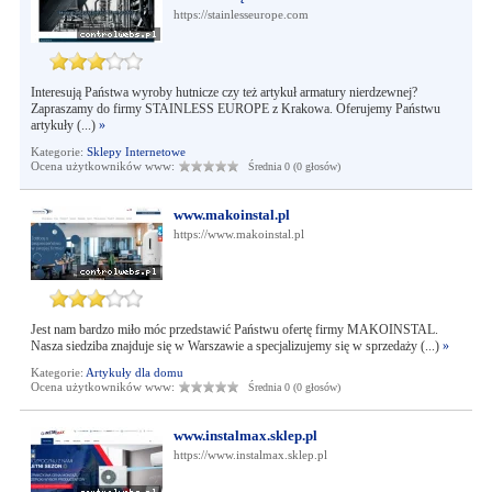
https://stainlesseurope.com
Interesują Państwa wyroby hutnicze czy też artykuł armatury nierdzewnej?
Zapraszamy do firmy STAINLESS EUROPE z Krakowa. Oferujemy Państwu
artykuły (...)
»
Kategorie:
Sklepy Internetowe
Ocena użytkowników www:
Średnia 0 (0 głosów)
www.makoinstal.pl
https://www.makoinstal.pl
Jest nam bardzo miło móc przedstawić Państwu ofertę firmy MAKOINSTAL.
Nasza siedziba znajduje się w Warszawie a specjalizujemy się w sprzedaży (...)
»
Kategorie:
Artykuły dla domu
Ocena użytkowników www:
Średnia 0 (0 głosów)
www.instalmax.sklep.pl
https://www.instalmax.sklep.pl