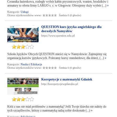
Ceramika łazienkowa, rozległy wybór kabin prysznicowych, wanien, brodzików i
armatury to oferta firmy LARGO s. c. w Głogowie. Oferujemy duży wybór (...)
»
Kategorie:
Usługi
Ocena użytkowników www:
Średnia 0 (0 głosów)
QUESTION kurs języka angielskiego dla
dorosłych Namysłów
https://www.question.edu.pl
Szkoła Języków Obcych QUESTION mieści się w Namysłowie. Zajmujemy się
organizacją kursów językowych. Polecamy kursy standardowe, dla dzieci, (...)
»
Kategorie:
Nauka i Edukacja
Ocena użytkowników www:
Średnia 0 (0 głosów)
Korepetycje z matematyki Gdańsk
http://korepetycjewgdansku.pl
Któż z nas nie miał problemów z matematyką? Jeśli Twoje dziecko nie należy do
tych szczęśliwców, którzy z matematyką radzą sobie doskonale (...)
»
Kategorie:
Szkolnictwo