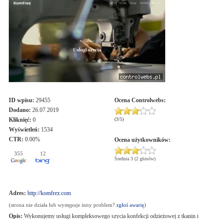
ID wpisu:
29455
Ocena
Controlwebs
:
Dodano:
26.07.2019
Kliknięć:
0
(
3
/
5
)
Wyświetleń:
1534
CTR:
0.00%
Ocena użytkowników:
355
12
Średnia 3 (2 głosów)
Adres:
http://komfrez.com
(strona nie działa lub występuje inny problem?
zgłoś awarię
)
Opis:
Wykonujemy usługi kompleksowego szycia konfekcji odzieżowej z tkanin i