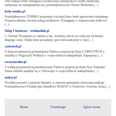
Jeśli szukasz firmy oferującej wysokiej klasy przemysłowe środki chemiczne,
zachęcamy do zaznajomienia się z przedsiębiorstwem Chester Molecular (...)
kotly-tomiko.pl
Przedsiębiorstwo TOMIKO proponuje wysokiej klasy kotły ogrzewania centralnego.
Przeprowadzamy również usługi montażowe. Pomagamy w dopasowaniu kotłowni
(...)
Sklep Chemiczny - techlandlab.pl
2. Chemia? Dostaniesz ja właśnie u nas. Jesteśmy obecni na rynku już od bardzo
długiego czasu. Dzięki temu posiadamy spore doświadczenie w tym (...)
caricotech.pl
Z dużą przyjemnością prezentujemy Państwu propozycję firmy CARICOTECH z
siedzibą w Węgrzcach Wielkich w województwie małopolskim. Zajmujemy (...)
serynaturalne.pl
Z wielką przyjemnością przedstawiamy Państwu propozycję firmy Sery Naturalne.
Nasza siedziba znajduje się w Odrowążu w województwie małopolskim (...)
makot.pl
Wszelkie potrzeby i pomysły klientów w zakresie automatyki sterowania realizuje
Przedsiębiorstwo Produkcyjno-Handlowe MAKOT w Krakowie. Jesteśmy firmą (...)
Home
O katalogu
Zgłoś stronę