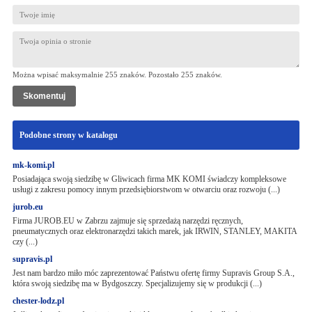
Można wpisać maksymalnie 255 znaków. Pozostało
255
znaków.
Podobne strony w katalogu
mk-komi.pl
Posiadająca swoją siedzibę w Gliwicach firma MK KOMI świadczy kompleksowe
usługi z zakresu pomocy innym przedsiębiorstwom w otwarciu oraz rozwoju (...)
jurob.eu
Firma JUROB.EU w Zabrzu zajmuje się sprzedażą narzędzi ręcznych,
pneumatycznych oraz elektronarzędzi takich marek, jak IRWIN, STANLEY, MAKITA
czy (...)
supravis.pl
Jest nam bardzo miło móc zaprezentować Państwu ofertę firmy Supravis Group S.A.,
która swoją siedzibę ma w Bydgoszczy. Specjalizujemy się w produkcji (...)
chester-lodz.pl