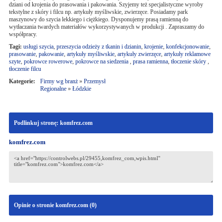
dziani od krojenia do prasowania i pakowania. Szyjemy też specjalistyczne wyroby
tekstylne z skóry i filcu np. artykuły myśliwskie, zwierzęce. Posiadamy park
maszynowy do szycia lekkiego i ciężkiego. Dysponujemy prasą ramienną do
wytłaczania twardych materiałów wykorzystywanych w produkcji . Zapraszamy do
współpracy.
Tagi:
usługi szycia
,
przeszycia odzieży z tkanin i dzianin
,
krojenie
,
konfekcjonowanie
,
prasowanie
,
pakowanie
,
artykuły myśliwskie
,
artykuły zwierzęce
,
artykuły reklamowe
szyte
,
pokrowce rowerowe
,
pokrowce na siedzenia
,
prasa ramienna
,
tłoczenie skóry
,
tłoczenie filcu
Kategorie:
Firmy wg branż
»
Przemysł
Regionalne
»
Łódzkie
Podlinkuj stronę: komfrez.com
komfrez.com
Opinie o stronie komfrez.com (
0
)