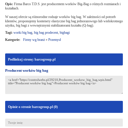
Opis:
Firma Barco T.D.S. jest producentem worków Big-Bag o różnych rozmiarach i
kształtach.
W naszej ofercie są różnorodne rodzaje worków big bag. W zależności od potrzeb
klientów, proponujemy kontenery elastyczne big bag jednorazowego lub wielokrotnego
użytku, big bagi z wewnętrznymi stabilizatorami kształtu (Q-bag).
Tagi:
worki big bag
,
big bag prodecent
,
bigbagi
Kategorie:
Firmy wg branż
»
Przemysł
Podlinkuj stronę: barcogroup.pl
Producent worków big bag
Opinie o stronie barcogroup.pl (
0
)