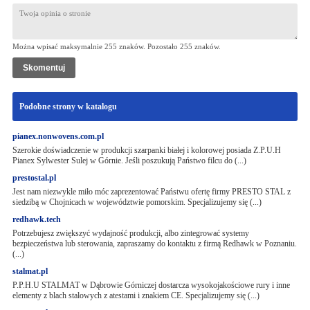
Można wpisać maksymalnie 255 znaków. Pozostało
255
znaków.
Podobne strony w katalogu
pianex.nonwovens.com.pl
Szerokie doświadczenie w produkcji szarpanki białej i kolorowej posiada Z.P.U.H
Pianex Sylwester Sulej w Górnie. Jeśli poszukują Państwo filcu do (...)
prestostal.pl
Jest nam niezwykle miło móc zaprezentować Państwu ofertę firmy PRESTO STAL z
siedzibą w Chojnicach w województwie pomorskim. Specjalizujemy się (...)
redhawk.tech
Potrzebujesz zwiększyć wydajność produkcji, albo zintegrować systemy
bezpieczeństwa lub sterowania, zapraszamy do kontaktu z firmą Redhawk w Poznaniu.
(...)
stalmat.pl
P.P.H.U STALMAT w Dąbrowie Górniczej dostarcza wysokojakościowe rury i inne
elementy z blach stalowych z atestami i znakiem CE. Specjalizujemy się (...)