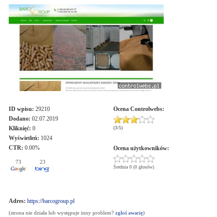
ID wpisu:
29210
Ocena
Controlwebs
:
Dodano:
02.07.2019
Kliknięć:
0
(
3
/
5
)
Wyświetleń:
1024
CTR:
0.00%
Ocena użytkowników:
73
23
Średnia 0 (0 głosów)
Adres:
https://barcogroup.pl
(strona nie działa lub występuje inny problem?
zgłoś awarię
)