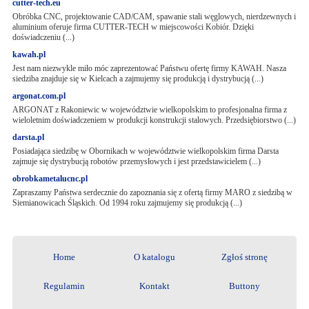
cutter-tech.eu
Obróbka CNC, projektowanie CAD/CAM, spawanie stali węglowych, nierdzewnych i
aluminium oferuje firma CUTTER-TECH w miejscowości Kobiór. Dzięki
doświadczeniu (...)
kawah.pl
Jest nam niezwykle miło móc zaprezentować Państwu ofertę firmy KAWAH. Nasza
siedziba znajduje się w Kielcach a zajmujemy się produkcją i dystrybucją (...)
argonat.com.pl
ARGONAT z Rakoniewic w województwie wielkopolskim to profesjonalna firma z
wieloletnim doświadczeniem w produkcji konstrukcji stalowych. Przedsiębiorstwo (...)
darsta.pl
Posiadająca siedzibę w Obornikach w województwie wielkopolskim firma Darsta
zajmuje się dystrybucją robotów przemysłowych i jest przedstawicielem (...)
obrobkametalucnc.pl
Zapraszamy Państwa serdecznie do zapoznania się z ofertą firmy MARO z siedzibą w
Siemianowicach Śląskich. Od 1994 roku zajmujemy się produkcją (...)
Home
O katalogu
Zgłoś stronę
Regulamin
Kontakt
Buttony