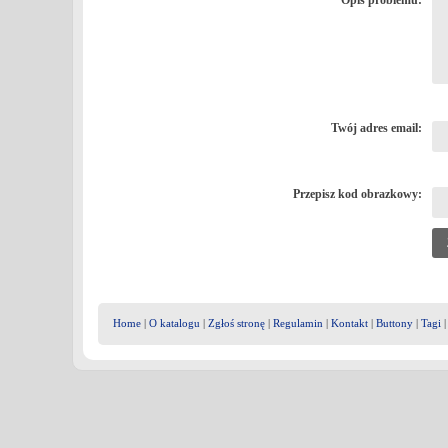
Opis problemu:
Twój adres email:
Przepisz kod obrazkowy:
Home
|
O katalogu
|
Zgłoś stronę
|
Regulamin
|
Kontakt
|
Buttony
|
Tagi