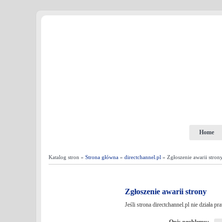
Home
Katalog stron »
Strona główna
»
directchannel.pl
» Zgłoszenie awarii stron
Zgłoszenie awarii strony
Jeśli strona directchannel.pl nie działa