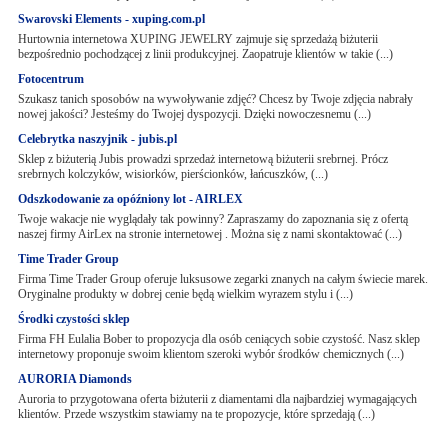
Swarovski Elements - xuping.com.pl
Hurtownia internetowa XUPING JEWELRY zajmuje się sprzedażą biżuterii
bezpośrednio pochodzącej z linii produkcyjnej. Zaopatruje klientów w takie (...)
Fotocentrum
Szukasz tanich sposobów na wywoływanie zdjęć? Chcesz by Twoje zdjęcia nabrały
nowej jakości? Jesteśmy do Twojej dyspozycji. Dzięki nowoczesnemu (...)
Celebrytka naszyjnik - jubis.pl
Sklep z biżuterią Jubis prowadzi sprzedaż internetową biżuterii srebrnej. Prócz
srebrnych kolczyków, wisiorków, pierścionków, łańcuszków, (...)
Odszkodowanie za opóźniony lot - AIRLEX
Twoje wakacje nie wyglądały tak powinny? Zapraszamy do zapoznania się z ofertą
naszej firmy AirLex na stronie internetowej . Można się z nami skontaktować (...)
Time Trader Group
Firma Time Trader Group oferuje luksusowe zegarki znanych na całym świecie marek.
Oryginalne produkty w dobrej cenie będą wielkim wyrazem stylu i (...)
Środki czystości sklep
Firma FH Eulalia Bober to propozycja dla osób ceniących sobie czystość. Nasz sklep
internetowy proponuje swoim klientom szeroki wybór środków chemicznych (...)
AURORIA Diamonds
Auroria to przygotowana oferta biżuterii z diamentami dla najbardziej wymagających
klientów. Przede wszystkim stawiamy na te propozycje, które sprzedają (...)