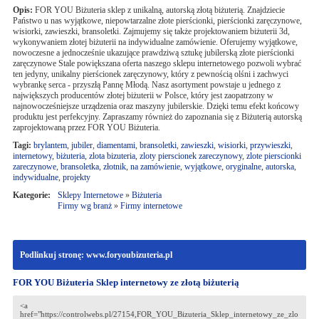
Opis:
FOR YOU Biżuteria sklep z unikalną, autorską złotą biżuterią. Znajdziecie
Państwo u nas wyjątkowe, niepowtarzalne złote pierścionki, pierścionki zaręczynowe,
wisiorki, zawieszki, bransoletki. Zajmujemy się także projektowaniem biżuterii 3d,
wykonywaniem złotej biżuterii na indywidualne zamówienie. Oferujemy wyjątkowe,
nowoczesne a jednocześnie ukazujące prawdziwą sztukę jubilerską złote pierścionki
zaręczynowe Stale powiększana oferta naszego sklepu internetowego pozwoli wybrać
ten jedyny, unikalny pierścionek zaręczynowy, który z pewnością olśni i zachwyci
wybrankę serca - przyszłą Pannę Młodą. Nasz asortyment powstaje u jednego z
największych producentów złotej biżuterii w Polsce, który jest zaopatrzony w
najnowocześniejsze urządzenia oraz maszyny jubilerskie. Dzięki temu efekt końcowy
produktu jest perfekcyjny. Zapraszamy również do zapoznania się z Biżuterią autorską
zaprojektowaną przez FOR YOU Biżuteria.
Tagi:
brylantem
,
jubiler
,
diamentami
,
bransoletki
,
zawieszki
,
wisiorki
,
przywieszki
,
internetowy
,
biżuteria
,
zlota bizuteria
,
zloty pierscionek zareczynowy
,
zlote pierscionki
zareczynowe
,
bransoletka
,
złotnik
,
na zamówienie
,
wyjątkowe
,
oryginalne
,
autorska
,
indywidualne
,
projekty
Kategorie:
Sklepy Internetowe
»
Biżuteria
Firmy wg branż
»
Firmy internetowe
Podlinkuj stronę: www.foryoubizuteria.pl
FOR YOU Biżuteria Sklep internetowy ze złotą biżuterią