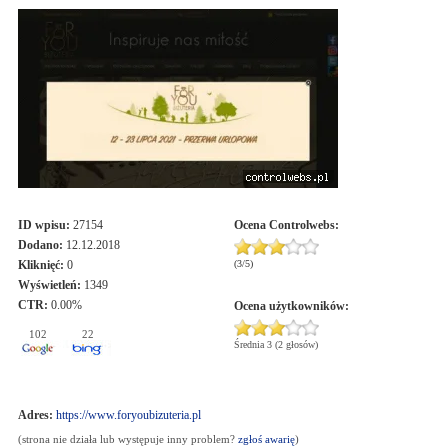
ID wpisu:
27154
Ocena
Controlwebs
:
Dodano:
12.12.2018
Kliknięć:
0
(
3
/
5
)
Wyświetleń:
1349
CTR:
0.00%
Ocena użytkowników:
102
22
Średnia 3 (2 głosów)
Adres:
https://www.foryoubizuteria.pl
(strona nie działa lub występuje inny problem?
zgłoś awarię
)