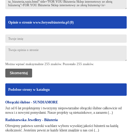
Opinie o stronie www.foryoubizuteria.pl (
0
)
Można wpisać maksymalnie 255 znaków. Pozostało
255
znaków.
Podobne strony w katalogu
Obrączki ślubne - SUNDIAMORE
Już od 6 lat projektujemy i tworzymy niepowtarzalne obrączki ślubne całkowicie od
nowa i z nowymi pomysłami. Nasze projekty są nietuzinkowe, a zarazem (...)
Radziszewska Jewellery - Biżuteria
Oferujemy państwu szeroki wachlarz wyboru wysokiej jakości biżuterii na każdą
okoliczność. Jesteśmy pewni ze każdy klient znajdzie u nas coś (...)