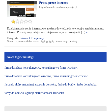
Praca przez internet
https://www.koszulkowapensja.pl
Dzięki naszej stronie internetowej możesz dowiedzieć się więcej o zarabianiu przez
internet. Poświęcamy tutaj sporo miejsca na to, aby zaznajomić (...)
»
Kategorie:
Internet i Komputery
Ocena użytkowników www:
Średnia 0 (0 głosów)
Nowe tagi w katalogu
firma doradczo konsultingowa
,
konsultingowa firma wrocław
,
firma doradczo konsultingowa wrocław
,
firma konsultingowa wrocław
,
farba do skóry naturalnej
,
szpachla do skóry
,
farba do butów
,
farba do nubuku
,
farby do obuwia
,
agencja nieruchomości Trzcianka