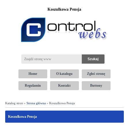
Koszulkowa Pensja
Home
O katalogu
Zgłoś stronę
Regulamin
Kontakt
Buttony
Katalog stron »
Strona główna
» Koszulkowa Pensja
Koszulkowa Pensja