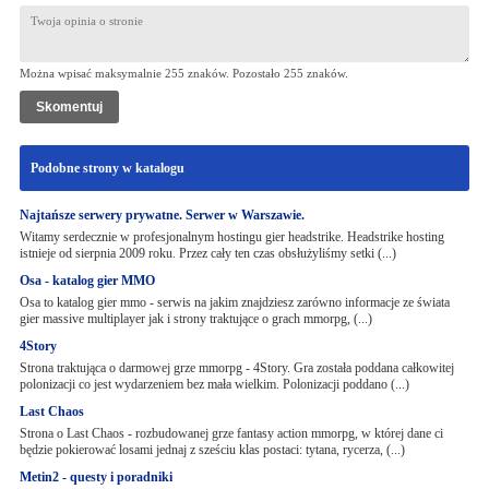
Można wpisać maksymalnie 255 znaków. Pozostało
255
znaków.
Podobne strony w katalogu
Najtańsze serwery prywatne. Serwer w Warszawie.
Witamy serdecznie w profesjonalnym hostingu gier headstrike. Headstrike hosting
istnieje od sierpnia 2009 roku. Przez cały ten czas obsłużyliśmy setki (...)
Osa - katalog gier MMO
Osa to katalog gier mmo - serwis na jakim znajdziesz zarówno informacje ze świata
gier massive multiplayer jak i strony traktujące o grach mmorpg, (...)
4Story
Strona traktująca o darmowej grze mmorpg - 4Story. Gra została poddana całkowitej
polonizacji co jest wydarzeniem bez mała wielkim. Polonizacji poddano (...)
Last Chaos
Strona o Last Chaos - rozbudowanej grze fantasy action mmorpg, w której dane ci
będzie pokierować losami jednaj z sześciu klas postaci: tytana, rycerza, (...)
Metin2 - questy i poradniki