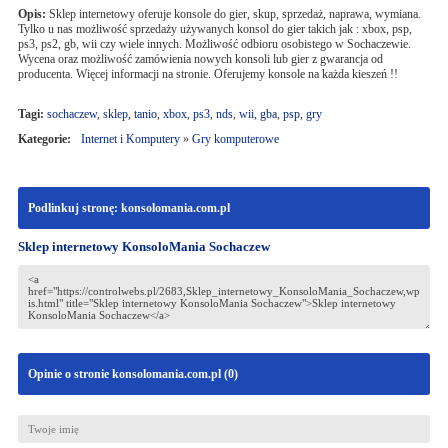
Opis:
Sklep internetowy oferuje konsole do gier, skup, sprzedaż, naprawa, wymiana.
Tylko u nas możliwość sprzedaży używanych konsol do gier takich jak : xbox, psp,
ps3, ps2, gb, wii czy wiele innych. Możliwość odbioru osobistego w Sochaczewie.
Wycena oraz możliwość zamówienia nowych konsoli lub gier z gwarancja od
producenta. Więcej informacji na stronie. Oferujemy konsole na każda kieszeń !!
Tagi:
sochaczew
,
sklep
,
tanio
,
xbox
,
ps3
,
nds
,
wii
,
gba
,
psp
,
gry
Kategorie:
Internet i Komputery
»
Gry komputerowe
Podlinkuj stronę: konsolomania.com.pl
Sklep internetowy KonsoloMania Sochaczew
Opinie o stronie konsolomania.com.pl (
0
)