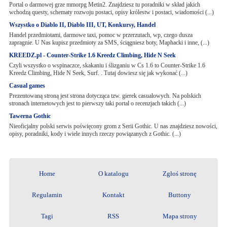
Portal o darmowej grze mmorpg Metin2. Znajdziesz tu poradniki w skład jakich
wchodzą questy, schematy rozwoju postaci, opisy królestw i postaci, wiadomości (...)
Wszystko o Diablo II, Diablo III, UT, Konkursy, Handel
Handel przedmiotami, darmowe taxi, pomoc w przerzutach, wp, czego dusza
zapragnie. U Nas kupisz przedmioty za SMS, ściągniesz boty, Maphacki i inne, (...)
KREEDZ.pl - Counter-Strike 1.6 Kreedz Climbing, Hide N Seek
Czyli wszystko o wspinaczce, skakaniu i ślizganiu w Cs 1.6 to Counter-Strike 1.6
Kreedz Climbing, Hide N Seek, Surf. . Tutaj dowiesz się jak wykonać (...)
Casual games
Prezentowaną stroną jest strona dotycząca tzw. gierek casualowych. Na polskich
stronach internetowych jest to pierwszy taki portal o recenzjach takich (...)
Tawerna Gothic
Nieoficjalny polski serwis poświęcony grom z Serii Gothic. U nas znajdziesz nowości,
opisy, poradniki, kody i wiele innych rzeczy powiązanych z Gothic. (...)
Home
O katalogu
Zgłoś stronę
Regulamin
Kontakt
Buttony
Tagi
RSS
Mapa strony