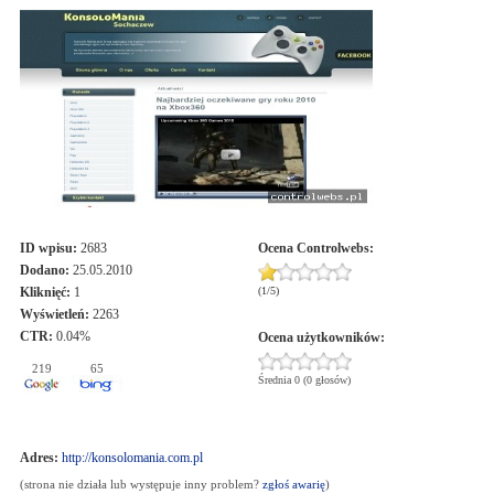
ID wpisu:
2683
Ocena
Controlwebs
:
Dodano:
25.05.2010
Kliknięć:
1
(
1
/
5
)
Wyświetleń:
2263
CTR:
0.04%
Ocena użytkowników:
219
65
Średnia 0 (0 głosów)
Adres:
http://konsolomania.com.pl
(strona nie działa lub występuje inny problem?
zgłoś awarię
)