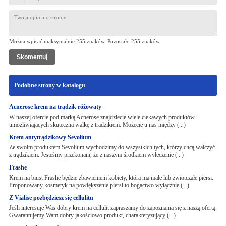
Można wpisać maksymalnie 255 znaków. Pozostało
255
znaków.
Podobne strony w katalogu
Acnerose krem na trądzik różowaty
W naszej ofercie pod marką Acnerose znajdziecie wiele ciekawych produktów
umożliwiających skuteczną walkę z trądzikiem. Możecie u nas między (...)
Krem antytrądzikowy Sevolium
Ze swoim produktem Sevolium wychodzimy do wszystkich tych, którzy chcą walczyć
z trądzikiem. Jesteśmy przekonani, że z naszym środkiem wyleczenie (...)
Frashe
Krem na biust Frashe będzie zbawieniem kobiety, która ma małe lub zwiotczałe piersi.
Proponowany kosmetyk na powiększenie piersi to bogactwo wyłącznie (...)
Z Vialise pozbędziesz się cellulitu
Jeśli interesuje Was dobry krem na cellulit zapraszamy do zapoznania się z naszą ofertą.
Gwarantujemy Wam dobry jakościowo produkt, charakteryzujący (...)