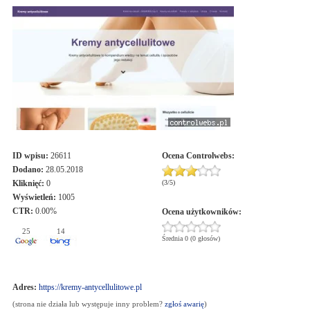
ID wpisu:
26611
Ocena
Controlwebs
:
Dodano:
28.05.2018
Kliknięć:
0
(
3
/
5
)
Wyświetleń:
1005
CTR:
0.00%
Ocena użytkowników:
25
14
Średnia 0 (0 głosów)
Adres:
https://kremy-antycellulitowe.pl
(strona nie działa lub występuje inny problem?
zgłoś awarię
)