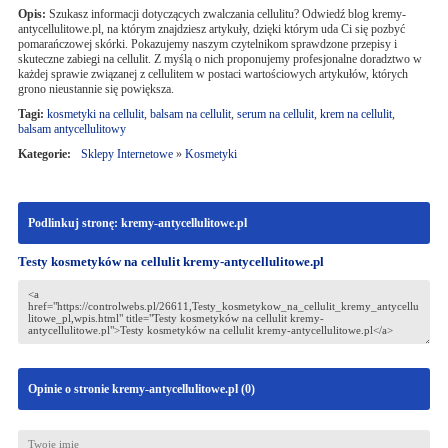
Opis:
Szukasz informacji dotyczących zwalczania cellulitu? Odwiedź blog kremy-
antycellulitowe.pl, na którym znajdziesz artykuły, dzięki którym uda Ci się pozbyć
pomarańczowej skórki. Pokazujemy naszym czytelnikom sprawdzone przepisy i
skuteczne zabiegi na cellulit. Z myślą o nich proponujemy profesjonalne doradztwo w
każdej sprawie związanej z cellulitem w postaci wartościowych artykułów, których
grono nieustannie się powiększa.
Tagi:
kosmetyki na cellulit
,
balsam na cellulit
,
serum na cellulit
,
krem na cellulit
,
balsam antycellulitowy
Kategorie:
Sklepy Internetowe
»
Kosmetyki
Podlinkuj stronę: kremy-antycellulitowe.pl
Testy kosmetyków na cellulit kremy-antycellulitowe.pl
Opinie o stronie kremy-antycellulitowe.pl (
0
)