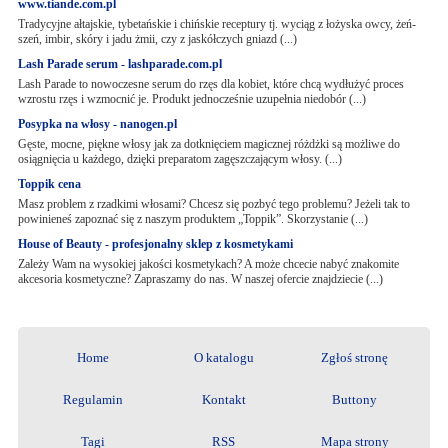
www.tiande.com.pl
Tradycyjne ałtajskie, tybetańskie i chińskie receptury tj. wyciąg z łożyska owcy, żeń-
szeń, imbir, skóry i jadu żmii, czy z jaskółczych gniazd (...)
Lash Parade serum - lashparade.com.pl
Lash Parade to nowoczesne serum do rzęs dla kobiet, które chcą wydłużyć proces
wzrostu rzęs i wzmocnić je. Produkt jednocześnie uzupełnia niedobór (...)
Posypka na włosy - nanogen.pl
Gęste, mocne, piękne włosy jak za dotknięciem magicznej różdżki są możliwe do
osiągnięcia u każdego, dzięki preparatom zagęszczającym włosy. (...)
Toppik cena
Masz problem z rzadkimi włosami? Chcesz się pozbyć tego problemu? Jeżeli tak to
powinieneś zapoznać się z naszym produktem „Toppik”. Skorzystanie (...)
House of Beauty - profesjonalny sklep z kosmetykami
Zależy Wam na wysokiej jakości kosmetykach? A może chcecie nabyć znakomite
akcesoria kosmetyczne? Zapraszamy do nas. W naszej ofercie znajdziecie (...)
Home
O katalogu
Zgłoś stronę
Regulamin
Kontakt
Buttony
Tagi
RSS
Mapa strony