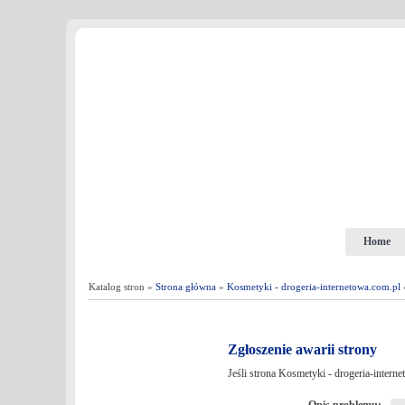
Home
Katalog stron »
Strona główna
»
Kosmetyki - drogeria-internetowa.com.pl
»
Zgłoszenie awarii strony
Jeśli strona Kosmetyki - drogeria-intern