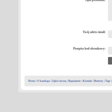
Opis problemu:
Twój adres email:
Przepisz kod obrazkowy:
Home
|
O katalogu
|
Zgłoś stronę
|
Regulamin
|
Kontakt
|
Buttony
|
Tagi