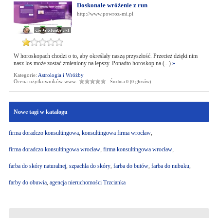
Doskonałe wróżenie z run
http://www.powroz-mi.pl
W horoskopach chodzi o to, aby określały naszą przyszłość. Przecież dzięki nim
nasz los może zostać zmieniony na lepszy. Ponadto horoskop na (...)
»
Kategorie:
Astrologia i Wróżby
Ocena użytkowników www:
Średnia 0 (0 głosów)
Nowe tagi w katalogu
firma doradczo konsultingowa
,
konsultingowa firma wrocław
,
firma doradczo konsultingowa wrocław
,
firma konsultingowa wrocław
,
farba do skóry naturalnej
,
szpachla do skóry
,
farba do butów
,
farba do nubuku
,
farby do obuwia
,
agencja nieruchomości Trzcianka