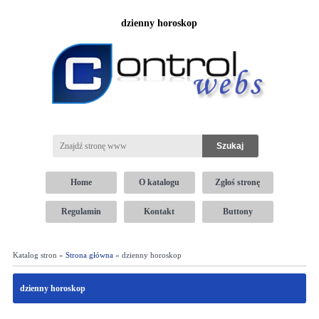
dzienny horoskop
Home
O katalogu
Zgłoś stronę
Regulamin
Kontakt
Buttony
Katalog stron »
Strona główna
» dzienny horoskop
dzienny horoskop