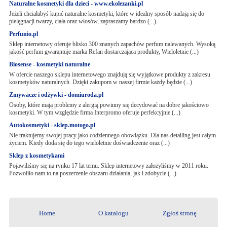
Naturalne kosmetyki dla dzieci - www.ekolezanki.pl
Jeżeli chciałabyś kupić naturalne kosmetyki, które w idealny sposób nadają się do
pielęgnacji twarzy, ciała oraz włosów, zapraszamy bardzo (...)
Perfunio.pl
Sklep internetowy oferuje blisko 300 znanych zapachów perfum nalewanych. Wysoką
jakość perfum gwarantuje marka Refan dostarczająca produkty, Wieloletnie (...)
Biosense - kosmetyki naturalne
W ofercie naszego sklepu internetowego znajdują się wyjątkowe produkty z zakresu
kosmetyków naturalnych. Dzięki zakupom w naszej firmie każdy będzie (...)
Zmywacze i odżywki - domiuroda.pl
Osoby, które mają problemy z alergią powinny się decydować na dobre jakościowo
kosmetyki. W tym względzie firma Interpromo oferuje perfekcyjnie (...)
Autokosmetyki - sklep.motogo.pl
Nie traktujemy swojej pracy jako codziennego obowiązku. Dla nas detailing jest całym
życiem. Kiedy doda się do tego wieloletnie doświadczenie oraz (...)
Sklep z kosmetykami
Pojawiliśmy się na rynku 17 lat temu. Sklep internetowy założyliśmy w 2011 roku.
Pozwoliło nam to na poszerzenie obszaru działania, jak i zdobycie (...)
Home
O katalogu
Zgłoś stronę