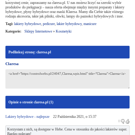
korzystnej cenie, zapraszamy na claresa.pl. U nas możesz liczyć na szeroki wybór
produktów do pielęgnacji – nasza oferta obejmuje między innymi preparaty i lakiery
hybrydowe, płyny hybrydowe oraz maski Klaresa. Mamy dla Ciebie także różnego
rodzaju akcesoria, takie jak pilniki, oliwki, lampy do paznokci hybrydowych i inne.
Tagi:
lakiery hybrydowe
,
pedicure
,
lakier hybrydowy
,
manicure
Kategorie:
Sklepy Internetowe
»
Kosmetyki
Podlinkuj stronę: claresa.pl
Claresa
Opinie o stronie claresa.pl (
1
)
Lakiery hybrydowe - najlepsze
22 Października 2021, o 15:37
0
Korzystam z nich, są dostępne w Hebe. Cena w stosunku do jakości lakierów super.
Bardzo polecam!