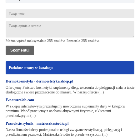
Można wpisać maksymalnie 255 znaków. Pozostało
255
znaków.
Podobne strony w katalogu
Dermokosmetyki - dermoestetyka.sklep.pl
Oferujemy Państwu kosmetyki, suplementy diety, akcesoria do pielęgnacji ciała, a także
ekologiczne świece przeznaczone do masażu. W naszej ofercie (...)
E-natureslab.com
W sklepie internetowym prezentujemy nowoczesne suplementy diety w kategorii
premium. Współpracujemy z osobami aktywnymi fizycznie, z klientami
przechodzącymi (...)
Paznokcie rybnik - matrioszkastudio.pl
Nasza firma świadczy profesjonalne usługi związane ze stylizacją, pielęgnacją i
przedłużaniem paznokci. Matrioszka Studio to przede wszystkim (...)