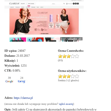
ID wpisu:
24047
Ocena
Controlwebs
:
Dodano:
21.03.2017
Kliknięć:
1
(
3
/
5
)
Wyświetleń:
1251
CTR:
0.08%
Ocena użytkowników:
39
24
Średnia 3 (2 głosów)
Adres:
https://claresa.pl
(strona nie działa lub występuje inny problem?
zgłoś awarię
)
Opis:
Jeśli zależy Ci na skutecznych akcesoriach do paznokci hybrydowych w