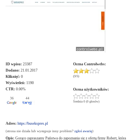
ID wpisu:
23387
Ocena
Controlwebs
:
Dodano:
21.01.2017
Kliknięć:
0
(
3
/
5
)
Wyświetleń:
1190
CTR:
0.00%
Ocena użytkowników:
36
44
Średnia 0 (0 głosów)
Adres:
https://busekspres.pl
(strona nie działa lub występuje inny problem?
zgłoś awarię
)
Opis:
Gorąco zapraszamy Państwa do zapoznania się z ofertą firmy Robert, która