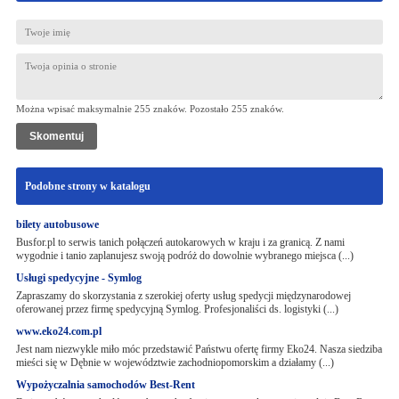
Można wpisać maksymalnie 255 znaków. Pozostało
255
znaków.
Podobne strony w katalogu
bilety autobusowe
Busfor.pl to serwis tanich połączeń autokarowych w kraju i za granicą. Z nami
wygodnie i tanio zaplanujesz swoją podróż do dowolnie wybranego miejsca (...)
Usługi spedycyjne - Symlog
Zapraszamy do skorzystania z szerokiej oferty usług spedycji międzynarodowej
oferowanej przez firmę spedycyjną Symlog. Profesjonaliści ds. logistyki (...)
www.eko24.com.pl
Jest nam niezwykle miło móc przedstawić Państwu ofertę firmy Eko24. Nasza siedziba
mieści się w Dębnie w województwie zachodniopomorskim a działamy (...)
Wypożyczalnia samochodów Best-Rent