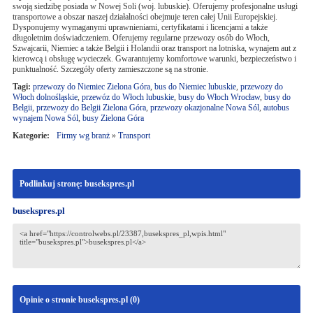
swoją siedzibę posiada w Nowej Soli (woj. lubuskie). Oferujemy profesjonalne usługi
transportowe a obszar naszej działalności obejmuje teren całej Unii Europejskiej.
Dysponujemy wymaganymi uprawnieniami, certyfikatami i licencjami a także
długoletnim doświadczeniem. Oferujemy regularne przewozy osób do Włoch,
Szwajcarii, Niemiec a także Belgii i Holandii oraz transport na lotniska, wynajem aut z
kierowcą i obsługę wycieczek. Gwarantujemy komfortowe warunki, bezpieczeństwo i
punktualność. Szczegóły oferty zamieszczone są na stronie.
Tagi:
przewozy do Niemiec Zielona Góra
,
bus do Niemiec lubuskie
,
przewozy do
Włoch dolnośląskie
,
przewóz do Włoch lubuskie
,
busy do Włoch Wrocław
,
busy do
Belgii
,
przewozy do Belgii Zielona Góra
,
przewozy okazjonalne Nowa Sól
,
autobus
wynajem Nowa Sól
,
busy Zielona Góra
Kategorie:
Firmy wg branż
»
Transport
Podlinkuj stronę: busekspres.pl
busekspres.pl
Opinie o stronie busekspres.pl (
0
)