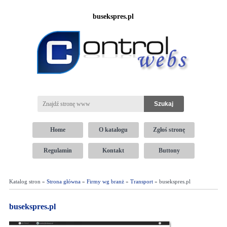
busekspres.pl
Home
O katalogu
Zgłoś stronę
Regulamin
Kontakt
Buttony
Katalog stron »
Strona główna
»
Firmy wg branż
»
Transport
» busekspres.pl
busekspres.pl