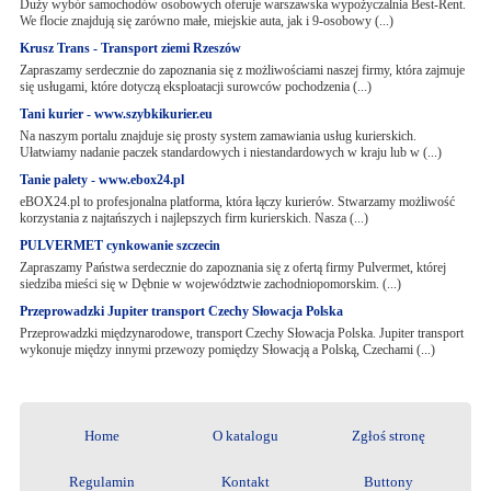
Duży wybór samochodów osobowych oferuje warszawska wypożyczalnia Best-Rent.
We flocie znajdują się zarówno małe, miejskie auta, jak i 9-osobowy (...)
Krusz Trans - Transport ziemi Rzeszów
Zapraszamy serdecznie do zapoznania się z możliwościami naszej firmy, która zajmuje
się usługami, które dotyczą eksploatacji surowców pochodzenia (...)
Tani kurier - www.szybkikurier.eu
Na naszym portalu znajduje się prosty system zamawiania usług kurierskich.
Ułatwiamy nadanie paczek standardowych i niestandardowych w kraju lub w (...)
Tanie palety - www.ebox24.pl
eBOX24.pl to profesjonalna platforma, która łączy kurierów. Stwarzamy możliwość
korzystania z najtańszych i najlepszych firm kurierskich. Nasza (...)
PULVERMET cynkowanie szczecin
Zapraszamy Państwa serdecznie do zapoznania się z ofertą firmy Pulvermet, której
siedziba mieści się w Dębnie w województwie zachodniopomorskim. (...)
Przeprowadzki Jupiter transport Czechy Słowacja Polska
Przeprowadzki międzynarodowe, transport Czechy Słowacja Polska. Jupiter transport
wykonuje między innymi przewozy pomiędzy Słowacją a Polską, Czechami (...)
Home
O katalogu
Zgłoś stronę
Regulamin
Kontakt
Buttony