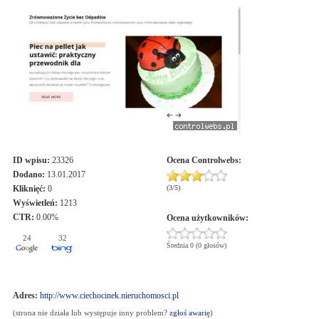
ID wpisu:
23326
Ocena
Controlwebs
:
Dodano:
13.01.2017
Kliknięć:
0
(
3
/
5
)
Wyświetleń:
1213
CTR:
0.00%
Ocena użytkowników:
24
32
Średnia 0 (0 głosów)
Adres:
http://www.ciechocinek.nieruchomosci.pl
(strona nie działa lub występuje inny problem?
zgłoś awarię
)