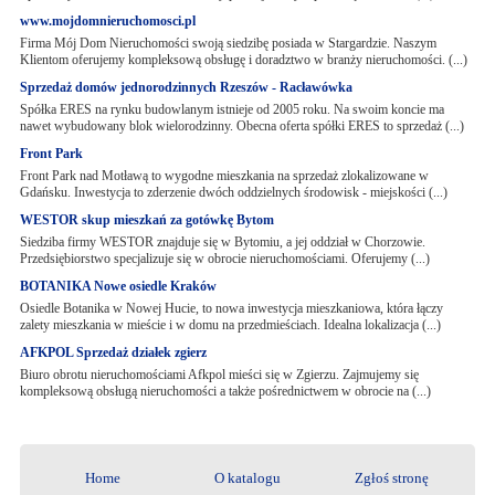
www.mojdomnieruchomosci.pl
Firma Mój Dom Nieruchomości swoją siedzibę posiada w Stargardzie. Naszym
Klientom oferujemy kompleksową obsługę i doradztwo w branży nieruchomości. (...)
Sprzedaż domów jednorodzinnych Rzeszów - Racławówka
Spółka ERES na rynku budowlanym istnieje od 2005 roku. Na swoim koncie ma
nawet wybudowany blok wielorodzinny. Obecna oferta spółki ERES to sprzedaż (...)
Front Park
Front Park nad Motławą to wygodne mieszkania na sprzedaż zlokalizowane w
Gdańsku. Inwestycja to zderzenie dwóch oddzielnych środowisk - miejskości (...)
WESTOR skup mieszkań za gotówkę Bytom
Siedziba firmy WESTOR znajduje się w Bytomiu, a jej oddział w Chorzowie.
Przedsiębiorstwo specjalizuje się w obrocie nieruchomościami. Oferujemy (...)
BOTANIKA Nowe osiedle Kraków
Osiedle Botanika w Nowej Hucie, to nowa inwestycja mieszkaniowa, która łączy
zalety mieszkania w mieście i w domu na przedmieściach. Idealna lokalizacja (...)
AFKPOL Sprzedaż działek zgierz
Biuro obrotu nieruchomościami Afkpol mieści się w Zgierzu. Zajmujemy się
kompleksową obsługą nieruchomości a także pośrednictwem w obrocie na (...)
Home
O katalogu
Zgłoś stronę