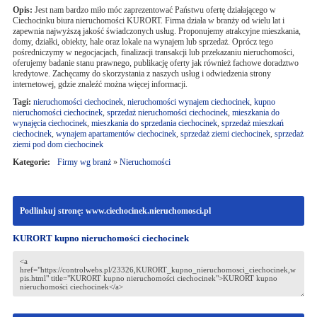
Opis:
Jest nam bardzo miło móc zaprezentować Państwu ofertę działającego w
Ciechocinku biura nieruchomości KURORT. Firma działa w branży od wielu lat i
zapewnia najwyższą jakość świadczonych usług. Proponujemy atrakcyjne mieszkania,
domy, działki, obiekty, hale oraz lokale na wynajem lub sprzedaż. Oprócz tego
pośredniczymy w negocjacjach, finalizacji transakcji lub przekazaniu nieruchomości,
oferujemy badanie stanu prawnego, publikację oferty jak również fachowe doradztwo
kredytowe. Zachęcamy do skorzystania z naszych usług i odwiedzenia strony
internetowej, gdzie znaleźć można więcej informacji.
Tagi:
nieruchomości ciechocinek
,
nieruchomości wynajem ciechocinek
,
kupno
nieruchomości ciechocinek
,
sprzedaż nieruchomości ciechocinek
,
mieszkania do
wynajęcia ciechocinek
,
mieszkania do sprzedania ciechocinek
,
sprzedaż mieszkań
ciechocinek
,
wynajem apartamentów ciechocinek
,
sprzedaż ziemi ciechocinek
,
sprzedaż
ziemi pod dom ciechocinek
Kategorie:
Firmy wg branż
»
Nieruchomości
Podlinkuj stronę: www.ciechocinek.nieruchomosci.pl
KURORT kupno nieruchomości ciechocinek