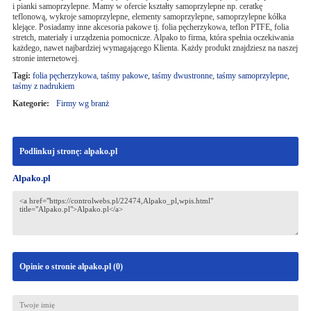
i pianki samoprzylepne. Mamy w ofercie kształty samoprzylepne np. ceratkę
teflonową, wykroje samoprzylepne, elementy samoprzylepne, samoprzylepne kółka
klejące. Posiadamy inne akcesoria pakowe tj. folia pęcherzykowa, teflon PTFE, folia
stretch, materiały i urządzenia pomocnicze. Alpako to firma, która spełnia oczekiwania
każdego, nawet najbardziej wymagającego Klienta. Każdy produkt znajdziesz na naszej
stronie internetowej.
Tagi:
folia pęcherzykowa
,
taśmy pakowe
,
taśmy dwustronne
,
taśmy samoprzylepne
,
taśmy z nadrukiem
Kategorie:
Firmy wg branż
Podlinkuj stronę: alpako.pl
Alpako.pl
Opinie o stronie alpako.pl (
0
)