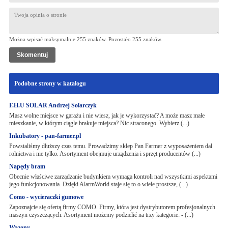
Można wpisać maksymalnie 255 znaków. Pozostało
255
znaków.
Podobne strony w katalogu
F.H.U SOLAR Andrzej Solarczyk
Masz wolne miejsce w garażu i nie wiesz, jak je wykorzystać? A może masz małe
mieszkanie, w którym ciągle brakuje miejsca? Nic straconego. Wybierz (...)
Inkubatory - pan-farmer.pl
Powstaliśmy dłuższy czas temu. Prowadzimy sklep Pan Farmer z wyposażeniem dal
rolnictwa i nie tylko. Asortyment obejmuje urządzenia i sprzęt producentów (...)
Napędy bram
Obecnie właściwe zarządzanie budynkiem wymaga kontroli nad wszystkimi aspektami
jego funkcjonowania. Dzięki AlarmWorld staje się to o wiele prostsze, (...)
Como - wycieraczki gumowe
Zapoznajcie się ofertą firmy COMO. Firmy, która jest dystrybutorem profesjonalnych
maszyn czyszczących. Asortyment możemy podzielić na trzy kategorie: - (...)
Wazony