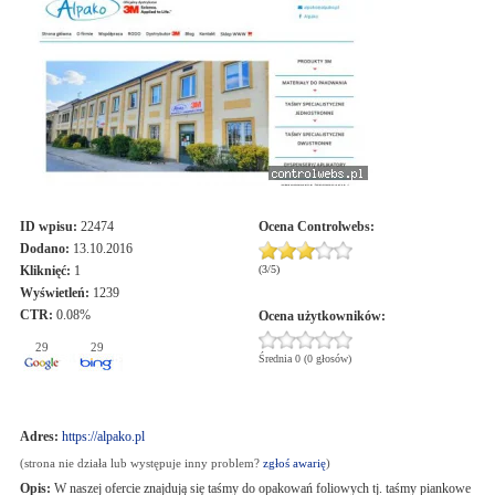
ID wpisu:
22474
Ocena
Controlwebs
:
Dodano:
13.10.2016
Kliknięć:
1
(
3
/
5
)
Wyświetleń:
1239
CTR:
0.08%
Ocena użytkowników:
29
29
Średnia 0 (0 głosów)
Adres:
https://alpako.pl
(strona nie działa lub występuje inny problem?
zgłoś awarię
)
Opis:
W naszej ofercie znajdują się taśmy do opakowań foliowych tj. taśmy piankowe