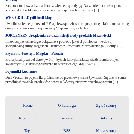
Krzemex to doświadczona firma z wieloletnią tradycją. Nasza oferta to pełna gama
ściernic do obróbki kamienia na różnych spoiwach i o różnym (...)
WEB-GRILLE grill broil king
Uwielbiasz letnie grillowanie? Pragniesz sprawić sobie sprzęt, dzięki któremu stanie się
ono jeszcze większą przyjemnością? Zapoznaj się z ofertą (...)
JORGENSEN Urządzenia do dezynfekcji wody grodzisk Mazowiecki
Innowacyjne technologie połączone z poprawą jakości powietrza i wody są
specjalnością firmy Jorgensen Cleantech z Grodziska Mazowieckiego. Oferuje (...)
Prywatny detektyw Magdar - Poznań
Profesjonalny zespół detektywów - byłych funkcjonariuszy służb mundurowych -
świadczy usługi detektywistyczne na terenie całego kraju, jak i (...)
Pojemniki kuchenne
Dafi Vacuum to pojemniki próżniowe do przechowywania żywności. Są one w stanie
przedłużyć trwałość produktów nawet o 3-5 razy niż przy przechowywaniu (...)
Home
O katalogu
Zgłoś stronę
Regulamin
Kontakt
Buttony
Tagi
RSS
Mapa strony