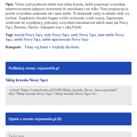
Opis:
VoJan czyli producent meble oraz sklep krzesła, meble proponuje wszystkim
zainteresowanym najlepszy asortyment do mieszkania i nie tylko. Nasz propozycja to
przede wszystkim znakomite ale i tanie meble. To doskonałe szafy, to idealne stoły czy
kuchnie. Znajdziecie również bogaty wybór na krzesła i wiele więcej. Zapraszamy
serdecznie do współpracy, polecamy wszystkim mieszkańcom takich miast jak Nowy
Sącz, Brzesko, Tarnów, Zakopane oraz z całej Polski
Tagi:
krzesła Nowy Sącz
,
stoły Nowy Sącz
,
szafy Nowy Sącz
,
tanie meble Nowy
Sącz
,
meble Nowy Sącz
,
meble tapicerowane Nowy Sącz
Kategorie:
Firmy wg branż
»
Artykuły dla domu
Podlinkuj stronę: vojanmeble.pl
Sklep krzesła Nowy Sącz
Opinie o stronie vojanmeble.pl (
0
)