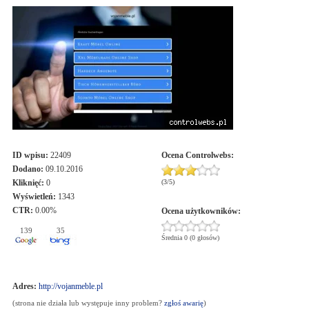
ID wpisu:
22409
Ocena
Controlwebs
:
Dodano:
09.10.2016
Kliknięć:
0
(
3
/
5
)
Wyświetleń:
1343
CTR:
0.00%
Ocena użytkowników:
139
35
Średnia 0 (0 głosów)
Adres:
http://vojanmeble.pl
(strona nie działa lub występuje inny problem?
zgłoś awarię
)