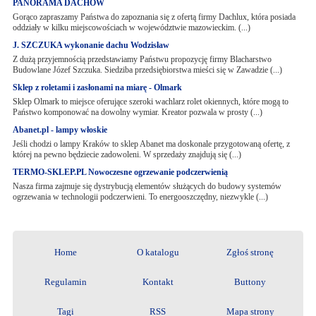
PANORAMA DACHÓW
Gorąco zapraszamy Państwa do zapoznania się z ofertą firmy Dachlux, która posiada
oddziały w kilku miejscowościach w województwie mazowieckim. (...)
J. SZCZUKA wykonanie dachu Wodzisław
Z dużą przyjemnością przedstawiamy Państwu propozycję firmy Blacharstwo
Budowlane Józef Szczuka. Siedziba przedsiębiorstwa mieści się w Zawadzie (...)
Sklep z roletami i zasłonami na miarę - Olmark
Sklep Olmark to miejsce oferujące szeroki wachlarz rolet okiennych, które mogą to
Państwo komponować na dowolny wymiar. Kreator pozwala w prosty (...)
Abanet.pl - lampy włoskie
Jeśli chodzi o lampy Kraków to sklep Abanet ma doskonale przygotowaną ofertę, z
której na pewno będziecie zadowoleni. W sprzedaży znajdują się (...)
TERMO-SKLEP.PL Nowoczesne ogrzewanie podczerwienią
Nasza firma zajmuje się dystrybucją elementów służących do budowy systemów
ogrzewania w technologii podczerwieni. To energooszczędny, niezwykle (...)
Home
O katalogu
Zgłoś stronę
Regulamin
Kontakt
Buttony
Tagi
RSS
Mapa strony