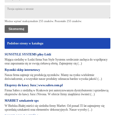
Można wpisać maksymalnie 255 znaków. Pozostało
255
znaków.
Podobne strony w katalogu
SUNSTYLE SYSTEMS plisy Łódź
Mająca siedzibę w Łodzi firma Sun Style Systems serdecznie zachęca do współpracy
oraz zapoznania się ze swoją ciekawą ofertą. Zajmujemy się (...)
Ręczniki sklep internetowy
Nasza firma zajmuje się produkcją ręczników. Mamy na rynku wieloletnie
doświadczenie, a wszystkie nasze produkty odznacza bardzo wysoka jakość (...)
Ekspresy do kawy Jura | www.sabro.com.pl
Firma Sabro z siedzibą w Krakowie jest autoryzowanym dystrybutorem i sprzedawcą
ekspresów do kawy Jura i Nivona. W ofercie firmy znajdziesz ównież (...)
MARBET sztukaterie xps
W Bielsku-Białej mieści się siedziba firmy Marbet. Od ponad 35 lat zajmujemy się
sprzedażą sztukaterii oraz elementów dekoracyjnych. Nasze wyroby (...)