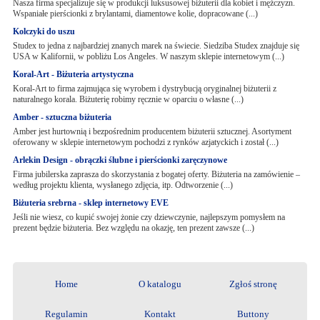
Nasza firma specjalizuje się w produkcji luksusowej biżuterii dla kobiet i mężczyzn.
Wspaniałe pierścionki z brylantami, diamentowe kolie, dopracowane (...)
Kolczyki do uszu
Studex to jedna z najbardziej znanych marek na świecie. Siedziba Studex znajduje się
USA w Kalifornii, w pobliżu Los Angeles. W naszym sklepie internetowym (...)
Koral-Art - Biżuteria artystyczna
Koral-Art to firma zajmująca się wyrobem i dystrybucją oryginalnej biżuterii z
naturalnego korala. Biżuterię robimy ręcznie w oparciu o własne (...)
Amber - sztuczna biżuteria
Amber jest hurtownią i bezpośrednim producentem biżuterii sztucznej. Asortyment
oferowany w sklepie internetowym pochodzi z rynków azjatyckich i został (...)
Arlekin Design - obrączki ślubne i pierścionki zaręczynowe
Firma jubilerska zaprasza do skorzystania z bogatej oferty. Biżuteria na zamówienie –
według projektu klienta, wysłanego zdjęcia, itp. Odtworzenie (...)
Biżuteria srebrna - sklep internetowy EVE
Jeśli nie wiesz, co kupić swojej żonie czy dziewczynie, najlepszym pomysłem na
prezent będzie biżuteria. Bez względu na okazję, ten prezent zawsze (...)
Home
O katalogu
Zgłoś stronę
Regulamin
Kontakt
Buttony