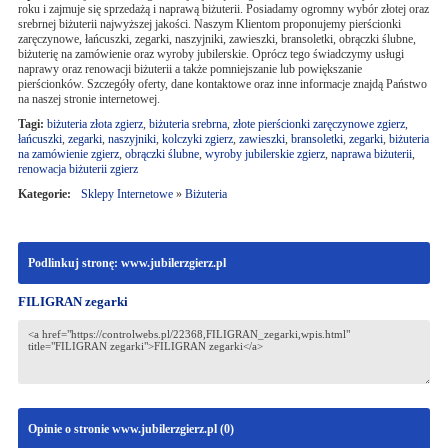
roku i zajmuje się sprzedażą i naprawą biżuterii. Posiadamy ogromny wybór złotej oraz
srebrnej biżuterii najwyższej jakości. Naszym Klientom proponujemy pierścionki
zaręczynowe, łańcuszki, zegarki, naszyjniki, zawieszki, bransoletki, obrączki ślubne,
biżuterię na zamówienie oraz wyroby jubilerskie. Oprócz tego świadczymy usługi
naprawy oraz renowacji biżuterii a także pomniejszanie lub powiększanie
pierścionków. Szczegóły oferty, dane kontaktowe oraz inne informacje znajdą Państwo
na naszej stronie internetowej.
Tagi:
biżuteria złota zgierz
,
biżuteria srebrna
,
złote pierścionki zaręczynowe zgierz
,
łańcuszki
,
zegarki
,
naszyjniki
,
kolczyki zgierz
,
zawieszki
,
bransoletki
,
zegarki
,
biżuteria
na zamówienie zgierz
,
obrączki ślubne
,
wyroby jubilerskie zgierz
,
naprawa biżuterii
,
renowacja biżuterii zgierz
Kategorie:
Sklepy Internetowe
»
Biżuteria
Podlinkuj stronę: www.jubilerzgierz.pl
FILIGRAN zegarki
Opinie o stronie www.jubilerzgierz.pl (
0
)