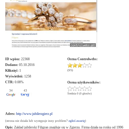
ID wpisu:
22368
Ocena
Controlwebs
:
Dodano:
05.10.2016
Kliknięć:
1
(
3
/
5
)
Wyświetleń:
1258
CTR:
0.08%
Ocena użytkowników:
34
43
Średnia 0 (0 głosów)
Adres:
http://www.jubilerzgierz.pl
(strona nie działa lub występuje inny problem?
zgłoś awarię
)
Opis:
Zakład jubilerski Filigran znajduje się w Zgierzu. Firma działa na rynku od 1996