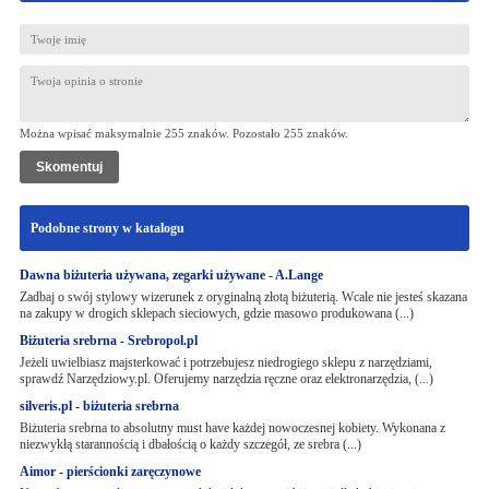
Można wpisać maksymalnie 255 znaków. Pozostało
255
znaków.
Podobne strony w katalogu
Dawna biżuteria używana, zegarki używane - A.Lange
Zadbaj o swój stylowy wizerunek z oryginalną złotą biżuterią. Wcale nie jesteś skazana
na zakupy w drogich sklepach sieciowych, gdzie masowo produkowana (...)
Biżuteria srebrna - Srebropol.pl
Jeżeli uwielbiasz majsterkować i potrzebujesz niedrogiego sklepu z narzędziami,
sprawdź Narzędziowy.pl. Oferujemy narzędzia ręczne oraz elektronarzędzia, (...)
silveris.pl - biżuteria srebrna
Biżuteria srebrna to absolutny must have każdej nowoczesnej kobiety. Wykonana z
niezwykłą starannością i dbałością o każdy szczegół, ze srebra (...)
Aimor - pierścionki zaręczynowe