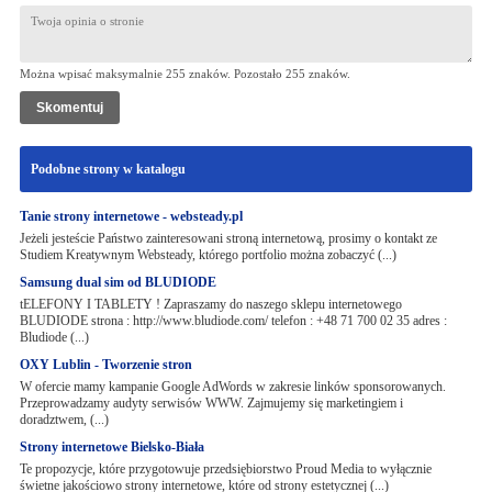
Można wpisać maksymalnie 255 znaków. Pozostało
255
znaków.
Podobne strony w katalogu
Tanie strony internetowe - websteady.pl
Jeżeli jesteście Państwo zainteresowani stroną internetową, prosimy o kontakt ze
Studiem Kreatywnym Websteady, którego portfolio można zobaczyć (...)
Samsung dual sim od BLUDIODE
tELEFONY I TABLETY ! Zapraszamy do naszego sklepu internetowego
BLUDIODE strona : http://www.bludiode.com/ telefon : +48 71 700 02 35 adres :
Bludiode (...)
OXY Lublin - Tworzenie stron
W ofercie mamy kampanie Google AdWords w zakresie linków sponsorowanych.
Przeprowadzamy audyty serwisów WWW. Zajmujemy się marketingiem i
doradztwem, (...)
Strony internetowe Bielsko-Biała
Te propozycje, które przygotowuje przedsiębiorstwo Proud Media to wyłącznie
świetne jakościowo strony internetowe, które od strony estetycznej (...)