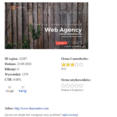
ID wpisu:
22287
Ocena
Controlwebs
:
Dodano:
23.09.2016
Kliknięć:
0
(
3
/
5
)
Wyświetleń:
1379
CTR:
0.00%
Ocena użytkowników:
61
27
Średnia 0 (0 głosów)
Adres:
http://www.limcreative.com
(strona nie działa lub występuje inny problem?
zgłoś awarię
)