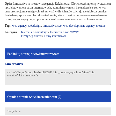
Opis:
Limcreative to kreatywna Agencja Reklamowa. Głownie zajmuje się tworzeniem
i projektowaniem stron internetowych, administrowaniem i aktualizację stron www
oraz promocjom istniejących już serwisów dla klientów z Kraju ale także za granica.
Posiadamy spory wachlarz doświadczenia, które dzięki temu pozwala nam oferować
usługi na jak najwyższym poziomie z zastosowaniem nowoczesnych rozwiązań.
Tagi:
web agency
,
webdesign
,
limcreative
,
seo
,
web development
,
agency
,
creative
Kategorie:
Internet i Komputery
»
Tworzenie stron WWW
Firmy wg branż
»
Firmy internetowe
Podlinkuj stronę: www.limcreative.com
Lim creative
Opinie o stronie www.limcreative.com (
0
)