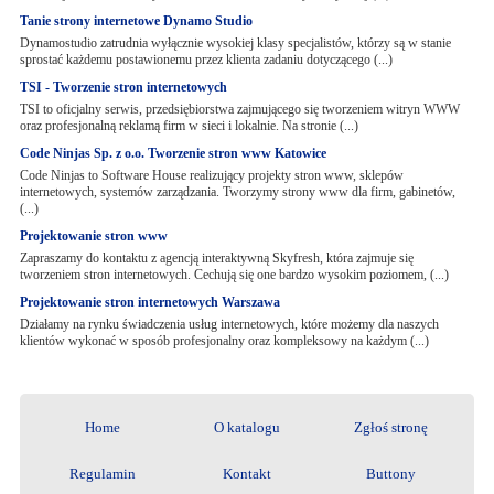
Tanie strony internetowe Dynamo Studio
Dynamostudio zatrudnia wyłącznie wysokiej klasy specjalistów, którzy są w stanie
sprostać każdemu postawionemu przez klienta zadaniu dotyczącego (...)
TSI - Tworzenie stron internetowych
TSI to oficjalny serwis, przedsiębiorstwa zajmującego się tworzeniem witryn WWW
oraz profesjonalną reklamą firm w sieci i lokalnie. Na stronie (...)
Code Ninjas Sp. z o.o. Tworzenie stron www Katowice
Code Ninjas to Software House realizujący projekty stron www, sklepów
internetowych, systemów zarządzania. Tworzymy strony www dla firm, gabinetów,
(...)
Projektowanie stron www
Zapraszamy do kontaktu z agencją interaktywną Skyfresh, która zajmuje się
tworzeniem stron internetowych. Cechują się one bardzo wysokim poziomem, (...)
Projektowanie stron internetowych Warszawa
Działamy na rynku świadczenia usług internetowych, które możemy dla naszych
klientów wykonać w sposób profesjonalny oraz kompleksowy na każdym (...)
Home
O katalogu
Zgłoś stronę
Regulamin
Kontakt
Buttony