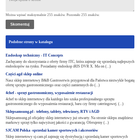
Można wpisać maksymalnie 255 znaków. Pozostało
255
znaków.
Podobne strony w katalogu
Endoskop techniczny - IT Concepts
Zachęcamy do skorzystania z oferty firmy ITC, która zajmuje się sprzedażą najlepszych
endoskopów na rynku. Posiadamy endoskop iRIS DVR X. Ma on (...)
Części agd sklep online
Nasz sklep internetowy B&B Gastroserwis przygotował dla Państwa niezwykle bogatą
ofertę sprzętu gastronomicznego oraz części zamiennych do (...)
4chef - sprzęt gastronomiczny, wyposażenie restauracji
4chef to sklep internetowy dla każdego kto szuka profesjonalnego sprzętu
gastronomicznego do wyposażenia restauracji, baru czy firmy cateringowej. (...)
Sklepsamsung.pl - telefony, tablety, telewizory, RTV i AGD
Sklepsamsung.pl oficjalny sklep internetowy już otwarty. Na stronie sklepu znajdziesz
markowy sprzęt tylko najwyższej jakości z gwarancją. Oferujemy (...)
SJCAM Polska -sprzedaż kamer sportowych i akcesoriów
Sklep internetowy sj-cam.pl zajmuję się dystrybucją i sprzedażą kamer sportowych