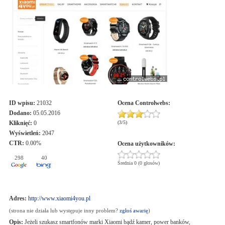
ID wpisu:
21032
Ocena
Controlwebs
:
Dodano:
05.05.2016
Kliknięć:
0
(
3
/
5
)
Wyświetleń:
2047
CTR:
0.00%
Ocena użytkowników:
298
40
Średnia 0 (0 głosów)
Adres:
http://www.xiaomi4you.pl
(strona nie działa lub występuje inny problem?
zgłoś awarię
)
Opis:
Jeżeli szukasz smartfonów marki Xiaomi bądź kamer, power banków,