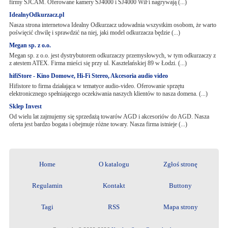
firmy SJCAM. Oferowane kamery SJ4000 i SJ4000 WiFi nagrywają (...)
IdealnyOdkurzacz.pl
Nasza strona internetowa Idealny Odkurzacz udowadnia wszystkim osobom, że warto
poświęcić chwilę i sprawdzić na niej, jaki model odkurzacza będzie (...)
Megan sp. z o.o.
Megan sp. z o.o. jest dystrybutorem odkurzaczy przemysłowych, w tym odkurzaczy z
z atestem ATEX. Firma mieści się przy ul. Kasztelańskiej 89 w Łodzi. (...)
hifiStore - Kino Domowe, Hi-Fi Stereo, Akcesoria audio video
Hifistore to firma działająca w tematyce audio-video. Oferowanie sprzętu
elektronicznego spełniającego oczekiwania naszych klientów to nasza domena. (...)
Sklep Invest
Od wielu lat zajmujemy się sprzedażą towarów AGD i akcesoriów do AGD. Nasza
oferta jest bardzo bogata i obejmuje różne towary. Nasza firma istnieje (...)
Home
O katalogu
Zgłoś stronę
Regulamin
Kontakt
Buttony
Tagi
RSS
Mapa strony