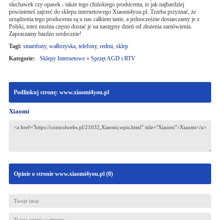
słuchawek czy opasek - także tego chińskiego producenta, to jak najbardziej
powinieneś zajrzeć do sklepu internetowego Xiaomi4you.pl. Trzeba przyznać, że
urządzenia tego producenta są u nas całkiem tanie, a jednocześnie dostarczamy je z
Polski, toteż można często dostać je na następny dzień od złożenia zamówienia.
Zapraszamy bardzo serdecznie!
Tagi:
smartfony
,
wałbrzyska
,
telefony
,
redmi
,
sklep
Kategorie:
Sklepy Internetowe
»
Sprzęt AGD i RTV
Podlinkuj stronę: www.xiaomi4you.pl
Xiaomi
Opinie o stronie www.xiaomi4you.pl (
0
)