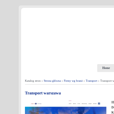
Home
Katalog stron »
Strona główna
»
Firmy wg branż
»
Transport
» Transport 
Transport warszawa
I
D
K