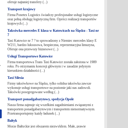
oferuje najtaniej transfery (...)
Transport krajowy
Firma Ponetex Logistics świadczy profesjonalne usługi logistyczne
oraz pełną obsługę logistyczną firm. Oprócz realizacji transportów
krajowych (...)
Taksówka mercedes E klasa w Katowicach na Śląsku - Taxi nr
7
Taxi Katowice nr 7 ? to sprowadzony z Niemiec mercedes klasy E
W211, bardzo luksusowa, bezpieczna, reprezentacyjna limuzyna,
Oferuje ona przewozy biznesowe (...)
Usługi Transportowe Katowice
Firma transportowa Trans Taxi Katowice została założona w 1989
,
roku. Po otrzymaniu koncesji głównym i w zasadzie jedynym
kierunkiem działalności (...)
Taxi Silesia
Firmy taksówkowe na Śląsku, tylko solidna taksówka zawsze
wykonuje usługi transportowe na poziomie jaki nas zadowoli.
Taksówki posegregowane według (...)
Transport ponadgabarytowy, spedycja Opole
Nasza firma zajmuje się wszelkimi zagadnieniami związanymi z
transportem ponadgabarytowym i transportem nienormatywnym.
Przetransportujemy każdy ładunek (...)
Bałtyk
Morze Bałtyckie jest obszarem niezwykłym. Małe, prawie