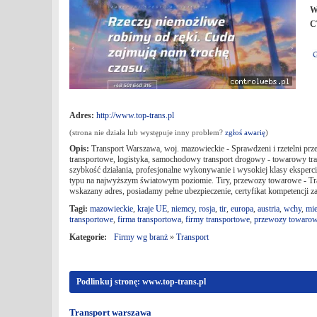
W
C
Adres:
http://www.top-trans.pl
(strona nie działa lub występuje inny problem?
zgłoś awarię
)
Opis:
Transport Warszawa, woj. mazowieckie - Sprawdzeni i rzetelni prze
transportowe, logistyka, samochodowy transport drogowy - towarowy tra
szybkość działania, profesjonalne wykonywanie i wysokiej klasy ekspe
typu na najwyższym światowym poziomie. Tiry, przewozy towarowe - Tran
wskazany adres, posiadamy pełne ubezpieczenie, certyfikat kompetencji 
Tagi:
mazowieckie
,
kraje UE
,
niemcy
,
rosja
,
tir
,
europa
,
austria
,
wchy
,
mi
transportowe
,
firma transportowa
,
firmy transportowe
,
przewozy towaro
Kategorie:
Firmy wg branż
»
Transport
Podlinkuj stronę: www.top-trans.pl
Transport warszawa