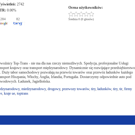
yświetleń:
2742
Ocena użytkowników:
TR:
0.00%
284
82
Średnia 0 (0 głosów)
woźnicy Top-Trans - nie ma dla nas rzeczy niemożliwych. Spedycja, profesjonalne Usługi
nsport krajowy oraz transport międzynarodowy. Dynamicznie się rozwijające przedsiębiorstwo
rci. Duży tabor samochodowy pozwalają na przewóz towarów oraz przewóz ładunków każdego
sport Hiszpania, Włochy, Anglia, Irlandia, Portugalia. Dostarczymy odpowiednie auto pod
zawodowych. Ładunek, Jagiellońska.
edzynarodowy
,
miedzynarodowy
,
drogowy
,
przewozy towarów
,
tiry
,
ładunków
,
tiry
,
tir
,
firmy
we
,
kraje ue
,
toptrans