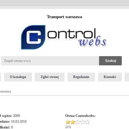
Transport warszawa
O katalogu
Zgłoś stronę
Regulamin
Kontakt
warszawa
D wpisu:
2069
Ocena
Controlwebs
:
odano:
18.03.2010
liknięć:
0
(
2
/
5
)