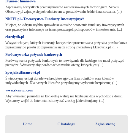
Płynność finansowa
Zapraszamy wszystkich przedsiębiorców zainteresowanych factoringiem. Serwis
Obrotowy.pl zajmuje się pośrednictwem w poszukiwaniu źródeł finansowania. (...)
NNTFI.pl - Towarzystwo Funduszy Inwestycyjnych
Miejsce, w którym szybko sprawdzisz aktualne notowania funduszy inwestycyjnych
oraz przeczytasz informacje na temat poszczególnych sposobów inwestowania. (...)
ekredycik.pl
Wszystkich tych, których interesuje korzystnie oprocentowana pożyczka pozabankowa
zapraszamy po prostu do zapoznania się ze stroną internetową Ekredycik.pl. (...)
Porównywarka pożyczek bankowych
Porównywarka pożyczek bankowych to rozwiązanie dla każdego kto musi pożyczyć
pieniądze. Wystarczy aby porównać wszystkie oferty, których jest (...)
Specjaliscifinansowi.pl
Świadczymy usługi doradztwa kredytowego dla firm, rolników oraz klientów
indywidualnych. Dla naszych klientów pozyskujemy wyłącznie bezpieczne, (...)
www.rkantor.com
Aby wymienić pieniądze na konkretną walutę nie trzeba już dziś wychodzić z domu.
Wystarczy wejść do Internetu i skorzystać z usług jakie oferujemy. (...)
Home
O katalogu
Zgłoś stronę