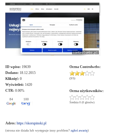
ID wpisu:
19639
Ocena
Controlwebs
:
Dodano:
18.12.2015
Kliknięć:
0
(
3
/
5
)
Wyświetleń:
1420
CTR:
0.00%
Ocena użytkowników:
84
100
Średnia 0 (0 głosów)
Adres:
https://skorupinski.pl
(strona nie działa lub występuje inny problem?
zgłoś awarię
)