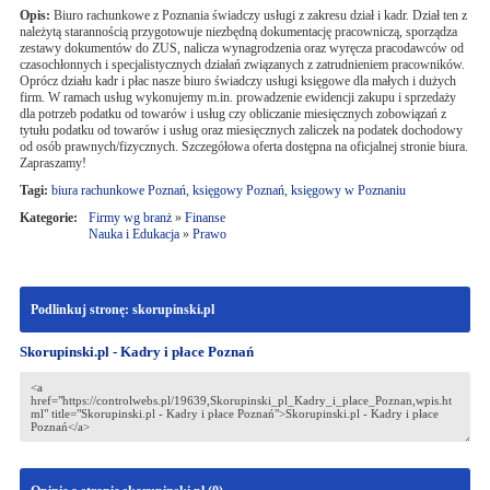
Opis:
Biuro rachunkowe z Poznania świadczy usługi z zakresu dział i kadr. Dział ten z
należytą starannością przygotowuje niezbędną dokumentację pracowniczą, sporządza
zestawy dokumentów do ZUS, nalicza wynagrodzenia oraz wyręcza pracodawców od
czasochłonnych i specjalistycznych działań związanych z zatrudnieniem pracowników.
Oprócz działu kadr i płac nasze biuro świadczy usługi księgowe dla małych i dużych
firm. W ramach usług wykonujemy m.in. prowadzenie ewidencji zakupu i sprzedaży
dla potrzeb podatku od towarów i usług czy obliczanie miesięcznych zobowiązań z
tytułu podatku od towarów i usług oraz miesięcznych zaliczek na podatek dochodowy
od osób prawnych/fizycznych. Szczegółowa oferta dostępna na oficjalnej stronie biura.
Zapraszamy!
Tagi:
biura rachunkowe Poznań
,
księgowy Poznań
,
księgowy w Poznaniu
Kategorie:
Firmy wg branż
»
Finanse
Nauka i Edukacja
»
Prawo
Podlinkuj stronę: skorupinski.pl
Skorupinski.pl - Kadry i płace Poznań