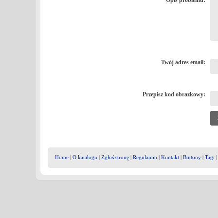
Opis problemu:
Twój adres email:
Przepisz kod obrazkowy:
Home
|
O katalogu
|
Zgłoś stronę
|
Regulamin
|
Kontakt
|
Buttony
|
Tagi