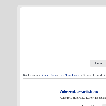
Home
Katalog stron »
Strona główna
»
Http://imes-icore.pl
» Zgłoszenie awarii st
Zgłoszenie awarii strony
Jeśli strona Http://imes-icore.pl nie dzi